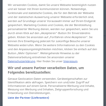
Wir verwenden Cookies, damit Sie unsere Webseite bestmöglich nutzen
Übersicht aller Übersetzungen
und wir besser mit Ihnen kommunizieren können. Notwendige,
funktionale und statistische Cookies, die für den Betrieb der Webseite
(Für mehr Details die Übersetzung anklicken/antippen)
und der statistischen Auswertung unserer Webseite erforderlich sind,
werden auf Grundlage unserer Vorauswahl immer auf Ihrem Endgerät
aigu, urgent, imminent
gespeichert. Marketing-Cookies und Cookies, die der Bereitstellung
personalisierter Werbung dienen, werden nur gespeichert, wenn Sie uns
durch einen Klick auf den „Akzeptieren“-Button Ihr Einverständnis
geben. Klicken Sie ansonsten auf „Fortfahren ohne Akzeptieren“. Sie
können Ihre Einwilligung jederzeit für zukünftige Besuche unserer
Webseite widerrufen. Wenn Sie weitere Informationen zu den Cookies
aigu
akut
und den Anpassungsmöglichkeiten möchten, klicken Sie einfach auf den
MED
Button „Mehr Optionen“. Weitergehende Hinweise zu der
Datenverarbeitung entnehmen Sie ansonsten unserer
urgent
akut
Problem, Frage
Datenschutzerklärung
. Hier finden Sie unser
Impressum
.
Wir und unsere Partner verarbeiten Daten, um
imminent
akut
Gefahr
Folgendes bereitzustellen:
Genaue Geolocation-Daten verwenden. Geräteeigenschaften zur
Identifikation aktiv abfragen. Speichern von und/oder Zugriff auf
Informationen auf einem Gerät. Personalisierte Werbung und Inhalte,
Messung von Werbung und Inhalten, Zielgruppenforschung und
Entwicklung von Dienstleistungen.
Synonyme für "akut"
Liste der Partner (Lieferanten)