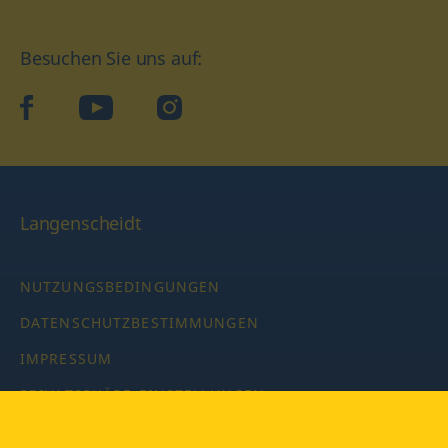
Besuchen Sie uns auf:
facebook
YouTube
Instagram
Langenscheidt
NUTZUNGSBEDINGUNGEN
DATENSCHUTZBESTIMMUNGEN
IMPRESSUM
PRIVATSPHÄRE-EINSTELLUNGEN
LATEINWÖRTERBUCH MIT CODE