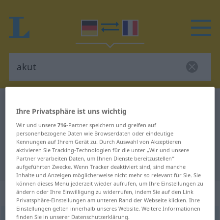
Deutsch-Französisch Wörterbuch
akut
Ihre Privatsphäre ist uns wichtig
Deutsch-Französisch Übersetzung
Wir und unsere
716
-Partner speichern und greifen auf
für "akut"
personenbezogene Daten wie Browserdaten oder eindeutige
Kennungen auf Ihrem Gerät zu. Durch Auswahl von Akzeptieren
aktivieren Sie Tracking-Technologien für die unter „Wir und unsere
Partner verarbeiten Daten, um Ihnen Dienste bereitzustellen“
"akut" Französisch Übersetzung
aufgeführten Zwecke. Wenn Tracker deaktiviert sind, sind manche
Inhalte und Anzeigen möglicherweise nicht mehr so relevant für Sie. Sie
können dieses Menü jederzeit wieder aufrufen, um Ihre Einstellungen zu
„akut“
: Adjektiv
ändern oder Ihre Einwilligung zu widerrufen, indem Sie auf den Link
Privatsphäre-Einstellungen am unteren Rand der Webseite klicken. Ihre
Einstellungen gelten innerhalb unseres Website. Weitere Informationen
finden Sie in unserer Datenschutzerklärung.
akut
[aˈkuːt]
adj