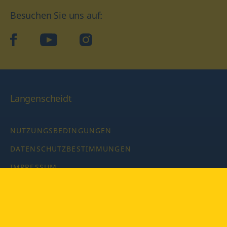
Besuchen Sie uns auf:
facebook
YouTube
Instagram
Langenscheidt
NUTZUNGSBEDINGUNGEN
DATENSCHUTZBESTIMMUNGEN
IMPRESSUM
PRIVATSPHÄRE-EINSTELLUNGEN
LATEINWÖRTERBUCH MIT CODE