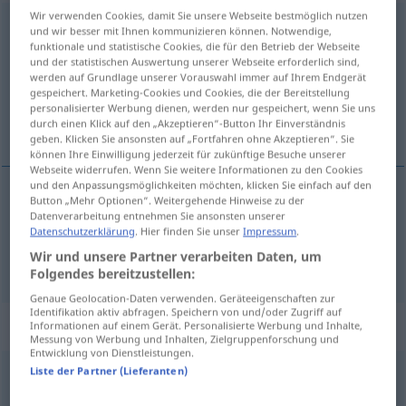
Wir verwenden Cookies, damit Sie unsere Webseite bestmöglich nutzen
vordringlich
adj
und wir besser mit Ihnen kommunizieren können. Notwendige,
funktionale und statistische Cookies, die für den Betrieb der Webseite
Übersicht aller Übersetzungen
und der statistischen Auswertung unserer Webseite erforderlich sind,
werden auf Grundlage unserer Vorauswahl immer auf Ihrem Endgerät
(Für mehr Details die Übersetzung anklicken/antippen)
gespeichert. Marketing-Cookies und Cookies, die der Bereitstellung
personalisierter Werbung dienen, werden nur gespeichert, wenn Sie uns
très urgent, prioritaire
durch einen Klick auf den „Akzeptieren“-Button Ihr Einverständnis
geben. Klicken Sie ansonsten auf „Fortfahren ohne Akzeptieren“. Sie
können Ihre Einwilligung jederzeit für zukünftige Besuche unserer
Webseite widerrufen. Wenn Sie weitere Informationen zu den Cookies
und den Anpassungsmöglichkeiten möchten, klicken Sie einfach auf den
Button „Mehr Optionen“. Weitergehende Hinweise zu der
très
urgent
vordringlich
Datenverarbeitung entnehmen Sie ansonsten unserer
Datenschutzerklärung
. Hier finden Sie unser
Impressum
.
Wir und unsere Partner verarbeiten Daten, um
prioritaire
vordringlich
Folgendes bereitzustellen:
Genaue Geolocation-Daten verwenden. Geräteeigenschaften zur
Identifikation aktiv abfragen. Speichern von und/oder Zugriff auf
„vordringlich“
: Adverb
Informationen auf einem Gerät. Personalisierte Werbung und Inhalte,
Messung von Werbung und Inhalten, Zielgruppenforschung und
Entwicklung von Dienstleistungen.
Liste der Partner (Lieferanten)
vordringlich
adv