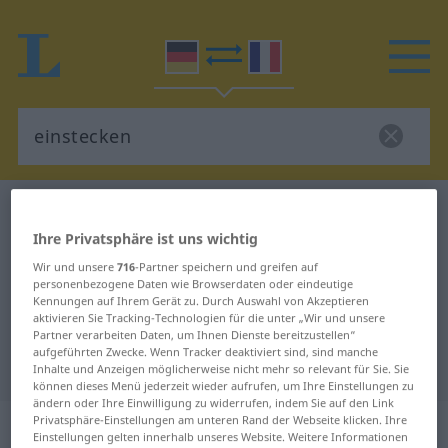
Deutsch-Französisch Wörterbuch
einstecken
Ihre Privatsphäre ist uns wichtig
Deutsch-Französisch Übersetzung
Wir und unsere
716
-Partner speichern und greifen auf
für "einstecken"
personenbezogene Daten wie Browserdaten oder eindeutige
Kennungen auf Ihrem Gerät zu. Durch Auswahl von Akzeptieren
aktivieren Sie Tracking-Technologien für die unter „Wir und unsere
"einstecken" Französisch
Partner verarbeiten Daten, um Ihnen Dienste bereitzustellen“
aufgeführten Zwecke. Wenn Tracker deaktiviert sind, sind manche
Übersetzung
Inhalte und Anzeigen möglicherweise nicht mehr so relevant für Sie. Sie
können dieses Menü jederzeit wieder aufrufen, um Ihre Einstellungen zu
ändern oder Ihre Einwilligung zu widerrufen, indem Sie auf den Link
„einstecken“
: transitives Verb
Privatsphäre-Einstellungen am unteren Rand der Webseite klicken. Ihre
Einstellungen gelten innerhalb unseres Website. Weitere Informationen