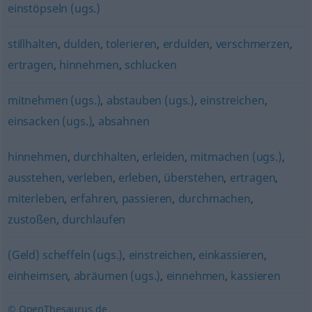
einstöpseln (ugs.)
stillhalten
,
dulden
,
tolerieren
,
erdulden
,
verschmerzen
,
ertragen
,
hinnehmen
,
schlucken
mitnehmen (ugs.)
,
abstauben (ugs.)
,
einstreichen
,
einsacken (ugs.)
,
absahnen
hinnehmen
,
durchhalten
,
erleiden
,
mitmachen (ugs.)
,
ausstehen
,
verleben
,
erleben
,
überstehen
,
ertragen
,
miterleben
,
erfahren
,
passieren
,
durchmachen
,
zustoßen
,
durchlaufen
(Geld) scheffeln (ugs.)
,
einstreichen
,
einkassieren
,
einheimsen
,
abräumen (ugs.)
,
einnehmen
,
kassieren
© OpenThesaurus.de