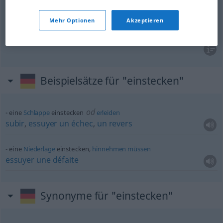
empocher
einstecken
Gewinn
Mehr Optionen
Akzeptieren
avaler
einstecken
Beleidigung, Vorwurf
Beispielsätze für "einstecken"
od
eine
Schlappe
einstecken
erleiden
subir
,
essuyer
un
échec
,
un
revers
eine
Niederlage
einstecken,
hinnehmen
müssen
essuyer
une
défaite
Synonyme für "einstecken"