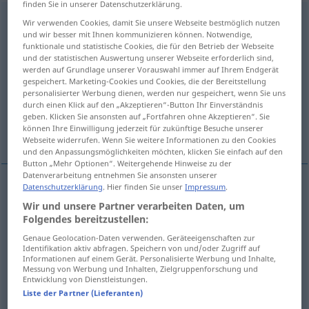
finden Sie in unserer Datenschutzerklärung.
einstecken
v/t
Wir verwenden Cookies, damit Sie unsere Webseite bestmöglich nutzen
und wir besser mit Ihnen kommunizieren können. Notwendige,
Übersicht aller Übersetzungen
funktionale und statistische Cookies, die für den Betrieb der Webseite
und der statistischen Auswertung unserer Webseite erforderlich sind,
(Für mehr Details die Übersetzung anklicken/antippen)
werden auf Grundlage unserer Vorauswahl immer auf Ihrem Endgerät
gespeichert. Marketing-Cookies und Cookies, die der Bereitstellung
mettre, empocher
personalisierter Werbung dienen, werden nur gespeichert, wenn Sie uns
durch einen Klick auf den „Akzeptieren“-Button Ihr Einverständnis
geben. Klicken Sie ansonsten auf „Fortfahren ohne Akzeptieren“. Sie
können Ihre Einwilligung jederzeit für zukünftige Besuche unserer
encaisser, empocher, avaler
Webseite widerrufen. Wenn Sie weitere Informationen zu den Cookies
und den Anpassungsmöglichkeiten möchten, klicken Sie einfach auf den
Button „Mehr Optionen“. Weitergehende Hinweise zu der
Datenverarbeitung entnehmen Sie ansonsten unserer
Datenschutzerklärung
. Hier finden Sie unser
Impressum
.
mettre
(
dans
)
einstecken
in
+AKK
Wir und unsere Partner verarbeiten Daten, um
Folgendes bereitzustellen:
a.
empocher
einstecken
in die Tasche
Genaue Geolocation-Daten verwenden. Geräteeigenschaften zur
Identifikation aktiv abfragen. Speichern von und/oder Zugriff auf
Informationen auf einem Gerät. Personalisierte Werbung und Inhalte,
Messung von Werbung und Inhalten, Zielgruppenforschung und
Entwicklung von Dienstleistungen.
encaisser
einstecken
Schlag
UMG
FIG
Liste der Partner (Lieferanten)