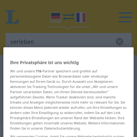
Ihre Privatsphäre ist uns wichtig
Deutsch-Französisch Wörterbuch
verleben
Wir und unsere
716
-Partner speichern und greifen auf
Deutsch-Französisch Übersetzung
personenbezogene Daten wie Browserdaten oder eindeutige
Kennungen auf Ihrem Gerät zu. Durch Auswahl von Akzeptieren
für "verleben"
aktivieren Sie Tracking-Technologien für die unter „Wir und unsere
Partner verarbeiten Daten, um Ihnen Dienste bereitzustellen“
aufgeführten Zwecke. Wenn Tracker deaktiviert sind, sind manche
"verleben" Französisch
Inhalte und Anzeigen möglicherweise nicht mehr so relevant für Sie. Sie
können dieses Menü jederzeit wieder aufrufen, um Ihre Einstellungen zu
Übersetzung
ändern oder Ihre Einwilligung zu widerrufen, indem Sie auf den Link
Privatsphäre-Einstellungen am unteren Rand der Webseite klicken. Ihre
Einstellungen gelten innerhalb unseres Website. Weitere Informationen
„verleben“
: transitives Verb
finden Sie in unserer Datenschutzerklärung.
Wir verwenden Cookies, damit Sie unsere Webseite bestmöglich nutzen