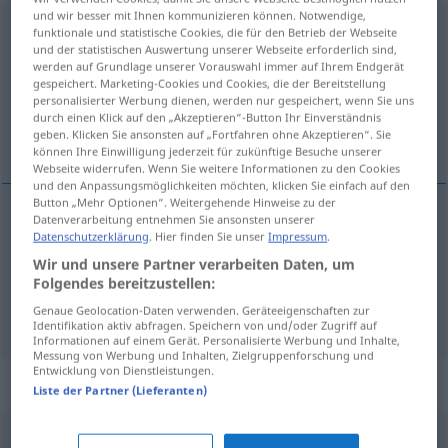
und wir besser mit Ihnen kommunizieren können. Notwendige,
verleben
v/t
<
sans ge
>
funktionale und statistische Cookies, die für den Betrieb der Webseite
und der statistischen Auswertung unserer Webseite erforderlich sind,
Übersicht aller Übersetzungen
werden auf Grundlage unserer Vorauswahl immer auf Ihrem Endgerät
gespeichert. Marketing-Cookies und Cookies, die der Bereitstellung
(Für mehr Details die Übersetzung anklicken/antippen)
personalisierter Werbung dienen, werden nur gespeichert, wenn Sie uns
durch einen Klick auf den „Akzeptieren“-Button Ihr Einverständnis
passer
gaspiller
geben. Klicken Sie ansonsten auf „Fortfahren ohne Akzeptieren“. Sie
können Ihre Einwilligung jederzeit für zukünftige Besuche unserer
Webseite widerrufen. Wenn Sie weitere Informationen zu den Cookies
und den Anpassungsmöglichkeiten möchten, klicken Sie einfach auf den
Button „Mehr Optionen“. Weitergehende Hinweise zu der
Datenverarbeitung entnehmen Sie ansonsten unserer
Datenschutzerklärung
. Hier finden Sie unser
Impressum
.
passer
verleben
Ferien
Wir und unsere Partner verarbeiten Daten, um
Folgendes bereitzustellen:
gaspiller
verleben
Geld
Genaue Geolocation-Daten verwenden. Geräteeigenschaften zur
UMG
Identifikation aktiv abfragen. Speichern von und/oder Zugriff auf
Informationen auf einem Gerät. Personalisierte Werbung und Inhalte,
Messung von Werbung und Inhalten, Zielgruppenforschung und
Entwicklung von Dienstleistungen.
Synonyme für "verleben"
Liste der Partner (Lieferanten)