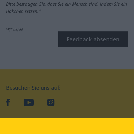
Bitte bestätigen Sie, dass Sie ein Mensch sind, indem Sie ein
Häkchen setzen.*
*Pflichtfeld
Feedback absenden
Besuchen Sie uns auf:
facebook
YouTube
Instagram