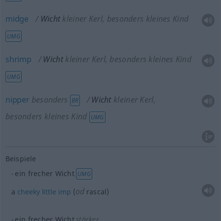
midge
Wicht
kleiner Kerl, besonders kleines Kind
UMG
shrimp
Wicht
kleiner Kerl, besonders kleines Kind
UMG
nipper
besonders
Wicht
kleiner Kerl,
BR
besonders kleines Kind
UMG
Beispiele
ein frecher Wicht
UMG
od
a
cheeky
little
imp
(
rascal)
ein frecher Wicht
stärker