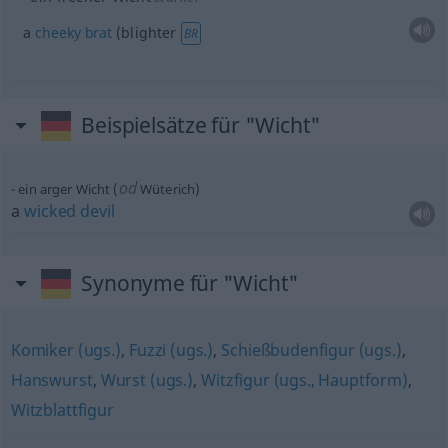
a
cheeky
brat
(blighter
BR
Beispielsätze für "Wicht"
od
ein arger Wicht (
Wüterich)
a
wicked
devil
Synonyme für "Wicht"
Komiker (ugs.)
,
Fuzzi (ugs.)
,
Schießbudenfigur (ugs.)
,
Hanswurst
,
Wurst (ugs.)
,
Witzfigur (ugs., Hauptform)
,
Witzblattfigur