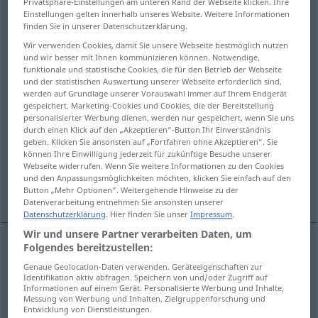
Privatsphäre-Einstellungen am unteren Rand der Webseite klicken. Ihre
Einstellungen gelten innerhalb unseres Website. Weitere Informationen
Übersicht aller Übersetzungen
finden Sie in unserer Datenschutzerklärung.
(Für mehr Details die Übersetzung anklicken/antippen)
Wir verwenden Cookies, damit Sie unsere Webseite bestmöglich nutzen
und wir besser mit Ihnen kommunizieren können. Notwendige,
funktionale und statistische Cookies, die für den Betrieb der Webseite
elf, sprite, goblin, imp
dwarf, gnome
und der statistischen Auswertung unserer Webseite erforderlich sind,
werden auf Grundlage unserer Vorauswahl immer auf Ihrem Endgerät
gespeichert. Marketing-Cookies und Cookies, die der Bereitstellung
fellow, creature
personalisierter Werbung dienen, werden nur gespeichert, wenn Sie uns
durch einen Klick auf den „Akzeptieren“-Button Ihr Einverständnis
geben. Klicken Sie ansonsten auf „Fortfahren ohne Akzeptieren“. Sie
mite, midge, shrimp, nipper
können Ihre Einwilligung jederzeit für zukünftige Besuche unserer
Webseite widerrufen. Wenn Sie weitere Informationen zu den Cookies
und den Anpassungsmöglichkeiten möchten, klicken Sie einfach auf den
Weitere Beispiele...
Button „Mehr Optionen“. Weitergehende Hinweise zu der
Datenverarbeitung entnehmen Sie ansonsten unserer
Datenschutzerklärung
. Hier finden Sie unser
Impressum
.
Wir und unsere Partner verarbeiten Daten, um
Folgendes bereitzustellen:
elf
Wicht
Kobold
Genaue Geolocation-Daten verwenden. Geräteeigenschaften zur
Identifikation aktiv abfragen. Speichern von und/oder Zugriff auf
Informationen auf einem Gerät. Personalisierte Werbung und Inhalte,
sprite
Wicht
Kobold
Messung von Werbung und Inhalten, Zielgruppenforschung und
Entwicklung von Dienstleistungen.