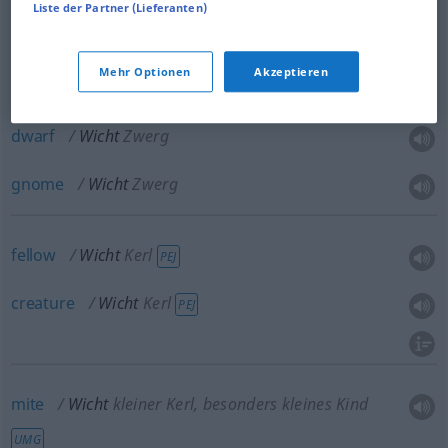
Liste der Partner (Lieferanten)
goblin
Wicht
Kobold
a.
imp
Wicht
bösartiger
Mehr Optionen
Akzeptieren
dwarf
Wicht
Zwerg
gnome
Wicht
Zwerg
fellow
Wicht
Kerl
PEJ
creature
Wicht
Kerl
PEJ
mite
Wicht
kleiner Kerl, besonders kleines Kind
UMG