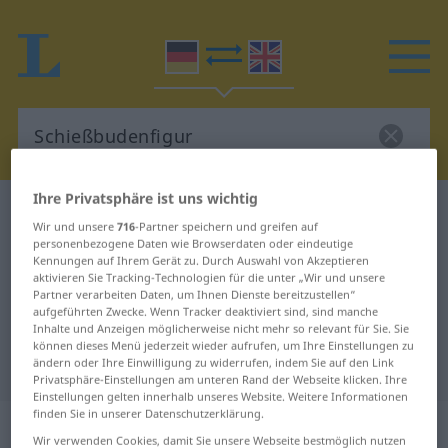
Ihre Privatsphäre ist uns wichtig
Deutsch-Englisch Wörterbuch
Schießbudenfigur
Wir und unsere
716
-Partner speichern und greifen auf
Deutsch-Englisch Übersetzung für
personenbezogene Daten wie Browserdaten oder eindeutige
Kennungen auf Ihrem Gerät zu. Durch Auswahl von Akzeptieren
"Schießbudenfigur"
aktivieren Sie Tracking-Technologien für die unter „Wir und unsere
Partner verarbeiten Daten, um Ihnen Dienste bereitzustellen“
aufgeführten Zwecke. Wenn Tracker deaktiviert sind, sind manche
Inhalte und Anzeigen möglicherweise nicht mehr so relevant für Sie. Sie
"Schießbudenfigur" Englisch
können dieses Menü jederzeit wieder aufrufen, um Ihre Einstellungen zu
Übersetzung
ändern oder Ihre Einwilligung zu widerrufen, indem Sie auf den Link
Privatsphäre-Einstellungen am unteren Rand der Webseite klicken. Ihre
Einstellungen gelten innerhalb unseres Website. Weitere Informationen
finden Sie in unserer Datenschutzerklärung.
„Schießbudenfigur“
: Femininum
Wir verwenden Cookies, damit Sie unsere Webseite bestmöglich nutzen