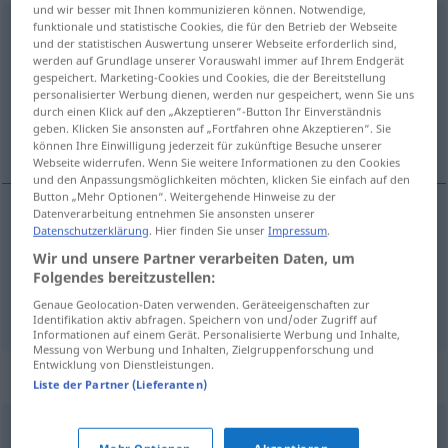
und wir besser mit Ihnen kommunizieren können. Notwendige,
funktionale und statistische Cookies, die für den Betrieb der Webseite
Schießbudenfigur
f
und der statistischen Auswertung unserer Webseite erforderlich sind,
werden auf Grundlage unserer Vorauswahl immer auf Ihrem Endgerät
Übersicht aller Übersetzungen
gespeichert. Marketing-Cookies und Cookies, die der Bereitstellung
(Für mehr Details die Übersetzung anklicken/antippen)
personalisierter Werbung dienen, werden nur gespeichert, wenn Sie uns
durch einen Klick auf den „Akzeptieren“-Button Ihr Einverständnis
geben. Klicken Sie ansonsten auf „Fortfahren ohne Akzeptieren“. Sie
target doll
können Ihre Einwilligung jederzeit für zukünftige Besuche unserer
Webseite widerrufen. Wenn Sie weitere Informationen zu den Cookies
und den Anpassungsmöglichkeiten möchten, klicken Sie einfach auf den
Button „Mehr Optionen“. Weitergehende Hinweise zu der
Datenverarbeitung entnehmen Sie ansonsten unserer
Datenschutzerklärung
. Hier finden Sie unser
Impressum
.
target
doll
(
od
figure)
Schießbudenfigur
in einer
Wir und unsere Partner verarbeiten Daten, um
Schießbude
Folgendes bereitzustellen:
Genaue Geolocation-Daten verwenden. Geräteeigenschaften zur
Identifikation aktiv abfragen. Speichern von und/oder Zugriff auf
Informationen auf einem Gerät. Personalisierte Werbung und Inhalte,
Messung von Werbung und Inhalten, Zielgruppenforschung und
Entwicklung von Dienstleistungen.
Synonyme für "Schießbudenfigur"
Liste der Partner (Lieferanten)
Komiker (ugs.)
,
Fuzzi (ugs.)
,
Hanswurst
,
Wurst (ugs.)
,