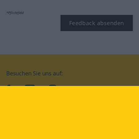
*Pflichtfeld
Feedback absenden
Besuchen Sie uns auf:
facebook
YouTube
Instagram
Langenscheidt