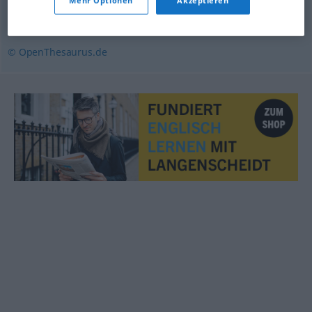
Mehr Optionen
Akzeptieren
Witzfigur (ugs., Hauptform)
,
Witzblattfigur
,
Wicht
© OpenThesaurus.de