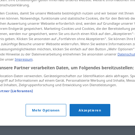
enschutzerklärung.
en Cookies, damit Sie unsere Webseite bestmöglich nutzen und wir besser mit Ihnen
en können. Notwendige, funktionale und statistische Cookies, die für den Betrieb d
ischen Auswertung unserer Webseite erforderlich sind, werden auf Grundlage unserer
tippen)
hrem Endgerät gespeichert. Marketing-Cookies und Cookies, die der Bereitstellung per
nen, werden nur gespeichert, wenn Sie uns durch einen Klick auf den „Akzeptieren“-
nis geben. Klicken Sie ansonsten auf „Fortfahren ohne Akzeptieren“. Sie können Ihre 
ür zukünftige Besuche unserer Webseite widerrufen. Wenn Sie weitere Informationen 
assungsmöglichkeiten möchten, klicken Sie einfach auf den Button „Mehr Optionen“
de Hinweise zu der Datenverarbeitung entnehmen Sie ansonsten unserer
Datenschut
 Sie unser
Impressum
.
Witzblattfigur
Witzfigur
unsere Partner verarbeiten Daten, um Folgendes bereitzustellen:
ocation-Daten verwenden. Geräteeigenschaften zur Identifikation aktiv abfragen. Sp
griff auf Informationen auf einem Gerät. Personalisierte Werbung und Inhalte, Mes
 Inhalten, Zielgruppenforschung und Entwicklung von Dienstleistungen.
ur"
artner (Lieferanten)
igur (ugs.)
,
Hanswurst
,
Wurst (ugs.)
,
Witzfigur (ugs.,
Mehr Optionen
Akzeptieren