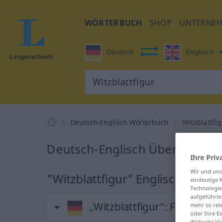
WÖRTERBUCH
SHOP
UNTERNE
Deutsch
Englisch
Deutsch-Englisch Wörterbuch
Witzblattfi
Deutsch-Englisch Übersetzung 
Ihre Priv
Wir und un
"Witzblattfigur" Englisch Über
eindeutige 
Technologie
aufgeführte
„Witzblattfigur“
: Femininu
mehr so rel
oder Ihre E
Webseite kli