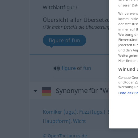
unserer Dat
Witzblattfigur
f
Wir verwend
Übersicht aller Übersetzungen
kommunizier
der statist
(Für mehr Details die Übersetzung anklicken/an
immer auf I
Werbung die
figure of fun
Einverständ
jederzeit f
und den Anp
Weitergehen
Hier finden
figure
of
fun
Wir und 
Genaue Geol
und/oder Zu
Werbung und
Synonyme für "Witzblattfig
Liste der P
Komiker (ugs.)
,
Fuzzi (ugs.)
,
Schießbudenf
Hauptform)
,
Wicht
© OpenThesaurus.de