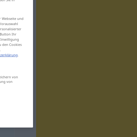
er Webseite und
 Vorauswahl
sonalisierter
Button Ihr
Einwilligung
zu den Cookies
.
zerklärung
.
eichern von
sung von