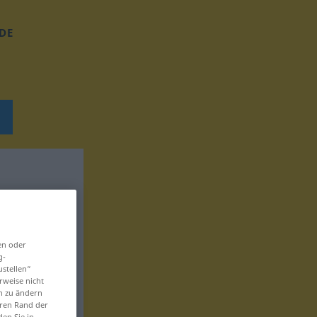
DE
en oder
g-
ustellen“
rweise nicht
en zu ändern
eren Rand der
den Sie in