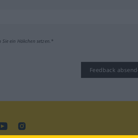
m Sie ein Häkchen setzen.*
Feedback absend
ook
YouTube
Instagram