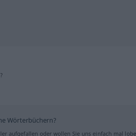
h?
ine Wörterbüchern?
hler aufgefallen oder wollen Sie uns einfach mal lob