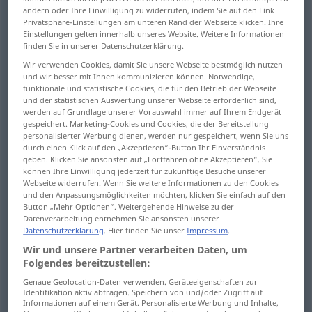
ändern oder Ihre Einwilligung zu widerrufen, indem Sie auf den Link
Privatsphäre-Einstellungen am unteren Rand der Webseite klicken. Ihre
Übersicht aller Übersetzungen
Einstellungen gelten innerhalb unseres Website. Weitere Informationen
(Für mehr Details die Übersetzung anklicken/antippen)
finden Sie in unserer Datenschutzerklärung.
Wir verwenden Cookies, damit Sie unsere Webseite bestmöglich nutzen
consign, freight, ship
ship, freight
und wir besser mit Ihnen kommunizieren können. Notwendige,
funktionale und statistische Cookies, die für den Betrieb der Webseite
und der statistischen Auswertung unserer Webseite erforderlich sind,
load
transport
Weitere Beispiele...
werden auf Grundlage unserer Vorauswahl immer auf Ihrem Endgerät
gespeichert. Marketing-Cookies und Cookies, die der Bereitstellung
personalisierter Werbung dienen, werden nur gespeichert, wenn Sie uns
durch einen Klick auf den „Akzeptieren“-Button Ihr Einverständnis
geben. Klicken Sie ansonsten auf „Fortfahren ohne Akzeptieren“. Sie
können Ihre Einwilligung jederzeit für zukünftige Besuche unserer
consign
verfrachten
Güter, Waren etc
Webseite widerrufen. Wenn Sie weitere Informationen zu den Cookies
und den Anpassungsmöglichkeiten möchten, klicken Sie einfach auf den
Button „Mehr Optionen“. Weitergehende Hinweise zu der
ship
verfrachten
Güter, Waren etc
Datenverarbeitung entnehmen Sie ansonsten unserer
Datenschutzerklärung
. Hier finden Sie unser
Impressum
.
freight
besonders
verfrachten
Wir und unsere Partner verarbeiten Daten, um
US
Folgendes bereitzustellen:
Genaue Geolocation-Daten verwenden. Geräteeigenschaften zur
Identifikation aktiv abfragen. Speichern von und/oder Zugriff auf
ship
verfrachten
SCHIFF
Informationen auf einem Gerät. Personalisierte Werbung und Inhalte,