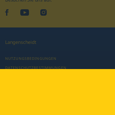
facebook
YouTube
Instagram
Langenscheidt
NUTZUNGSBEDINGUNGEN
DATENSCHUTZBESTIMMUNGEN
IMPRESSUM
PRIVATSPHÄRE-EINSTELLUNGEN
LATEINWÖRTERBUCH MIT CODE
Copyright © 2026 PONS Langenscheidt GmbH, Alle Rechte
vorbehalten.