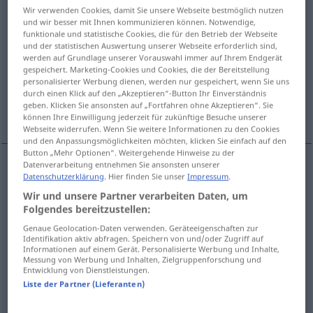
Wir verwenden Cookies, damit Sie unsere Webseite bestmöglich nutzen
und wir besser mit Ihnen kommunizieren können. Notwendige,
Übersicht aller Übersetzungen
funktionale und statistische Cookies, die für den Betrieb der Webseite
(Für mehr Details die Übersetzung anklicken/antippen)
und der statistischen Auswertung unserer Webseite erforderlich sind,
werden auf Grundlage unserer Vorauswahl immer auf Ihrem Endgerät
gespeichert. Marketing-Cookies und Cookies, die der Bereitstellung
ReiseGepäck
Bagage, Gepäck, Tross
personalisierter Werbung dienen, werden nur gespeichert, wenn Sie uns
durch einen Klick auf den „Akzeptieren“-Button Ihr Einverständnis
geben. Klicken Sie ansonsten auf „Fortfahren ohne Akzeptieren“. Sie
Flittchen
schnippisches Mädel, Fratz
können Ihre Einwilligung jederzeit für zukünftige Besuche unserer
Webseite widerrufen. Wenn Sie weitere Informationen zu den Cookies
und den Anpassungsmöglichkeiten möchten, klicken Sie einfach auf den
Button „Mehr Optionen“. Weitergehende Hinweise zu der
Datenverarbeitung entnehmen Sie ansonsten unserer
Datenschutzerklärung
. Hier finden Sie unser
Impressum
.
(Reise)Gepäck
n
baggage
esp
US
Wir und unsere Partner verarbeiten Daten, um
Folgendes bereitzustellen:
Genaue Geolocation-Daten verwenden. Geräteeigenschaften zur
Bagage
f
baggage
MIL
BR
Identifikation aktiv abfragen. Speichern von und/oder Zugriff auf
Informationen auf einem Gerät. Personalisierte Werbung und Inhalte,
Messung von Werbung und Inhalten, Zielgruppenforschung und
Gepäck
n
baggage
MIL
BR
Entwicklung von Dienstleistungen.
Liste der Partner (Lieferanten)
Tross
m
baggage
MIL
BR