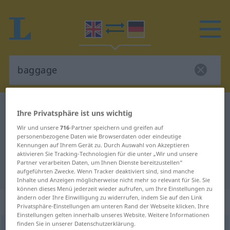
Englisch-Deutsch Wörterbuch
baggage
Ihre Privatsphäre ist uns wichtig
Englisch-Deutsch Übersetzung für
Wir und unsere
716
-Partner speichern und greifen auf
personenbezogene Daten wie Browserdaten oder eindeutige
"baggage"
Kennungen auf Ihrem Gerät zu. Durch Auswahl von Akzeptieren
aktivieren Sie Tracking-Technologien für die unter „Wir und unsere
Partner verarbeiten Daten, um Ihnen Dienste bereitzustellen“
"baggage" Deutsch Übersetzung
aufgeführten Zwecke. Wenn Tracker deaktiviert sind, sind manche
Inhalte und Anzeigen möglicherweise nicht mehr so relevant für Sie. Sie
können dieses Menü jederzeit wieder aufrufen, um Ihre Einstellungen zu
ändern oder Ihre Einwilligung zu widerrufen, indem Sie auf den Link
„baggage“
: noun
Privatsphäre-Einstellungen am unteren Rand der Webseite klicken. Ihre
Einstellungen gelten innerhalb unseres Website. Weitere Informationen
finden Sie in unserer Datenschutzerklärung.
baggage
[ˈbægidʒ]
s