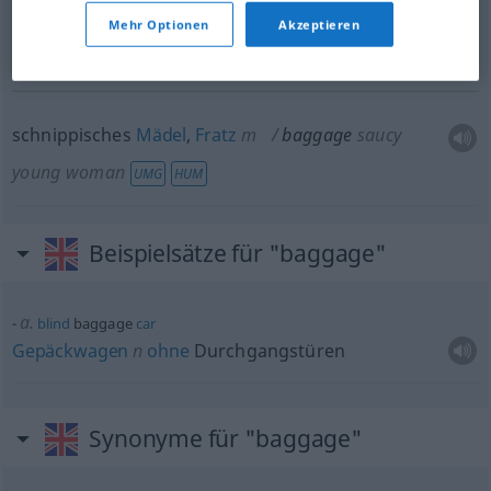
Mehr Optionen
Akzeptieren
Flittchen
n
baggage
immoral woman
VULG
schnippisches
Mädel
,
Fratz
m
baggage
saucy
young woman
UMG
HUM
Beispielsätze für "baggage"
a.
blind
baggage
car
Gepäckwagen
n
ohne
Durchgangstüren
Synonyme für "baggage"