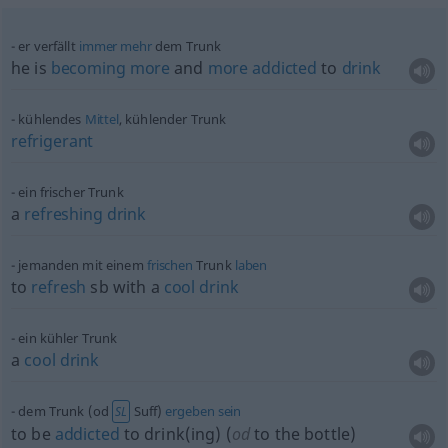
er verfällt
immer
mehr
dem Trunk
he is
becoming
more
and
more
addicted
to
drink
kühlendes
Mittel
, kühlender Trunk
refrigerant
ein frischer Trunk
a
refreshing
drink
jemanden mit einem
frischen
Trunk
laben
to
refresh
sb
with a
cool
drink
ein kühler Trunk
a
cool
drink
dem Trunk (
od
Suff)
ergeben
sein
SL
to be
addicted
to drink(ing) (
od
to the bottle)