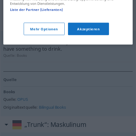
Entwicklung von Dienstleistungen.
für "Trunk"
Liste der Partner (Lieferanten)
(nicht von der Langenscheidt Redaktion
geprüft)
Mehr Optionen
Akzeptieren
After the fashion of country folks she asked him to
have something to drink.
Quelle:
Books
Quelle
Books
Quelle:
OPUS
Originaltextquelle:
Bilingual Books
„Trunk“
: Maskulinum