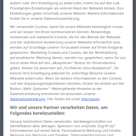
ändern oder Ihre Einwilligung zu widerrufen, indem Sie auf den Link
Privatsphäre-Einstellungen am unteren Rand der Webseite klicken. Ihre
Übersicht aller Übersetzungen
Einstellungen gelten innerhalb unseres Website. Weitere Informationen
finden Sie in unserer Datenschutzerklärung.
(Für mehr Details die Übersetzung anklicken/antippen)
Wir verwenden Cookies, damit Sie unsere Webseite bestmöglich nutzen
drink
draught, potion
und wir besser mit Ihnen kommunizieren können. Notwendige,
funktionale und statistische Cookies, die für den Betrieb der Webseite
und der statistischen Auswertung unserer Webseite erforderlich sind,
werden auf Grundlage unserer Vorauswahl immer auf Ihrem Endgerät
gespeichert. Marketing-Cookies und Cookies, die der Bereitstellung
personalisierter Werbung dienen, werden nur gespeichert, wenn Sie uns
drink
Trunk
Getränk
durch einen Klick auf den „Akzeptieren“-Button Ihr Einverständnis
geben. Klicken Sie ansonsten auf „Fortfahren ohne Akzeptieren“. Sie
können Ihre Einwilligung jederzeit für zukünftige Besuche unserer
Webseite widerrufen. Wenn Sie weitere Informationen zu den Cookies
und den Anpassungsmöglichkeiten möchten, klicken Sie einfach auf den
Button „Mehr Optionen“. Weitergehende Hinweise zu der
draught
Trunk
Datenverarbeitung entnehmen Sie ansonsten unserer
MED
PHARM
Datenschutzerklärung
. Hier finden Sie unser
Impressum
.
Wir und unsere Partner verarbeiten Daten, um
potion
Trunk
MED
PHARM
Folgendes bereitzustellen:
Genaue Geolocation-Daten verwenden. Geräteeigenschaften zur
Identifikation aktiv abfragen. Speichern von und/oder Zugriff auf
Informationen auf einem Gerät. Personalisierte Werbung und Inhalte,
Beispielsätze aus externen Quellen
Messung von Werbung und Inhalten, Zielgruppenforschung und