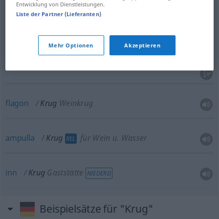
Entwicklung von Dienstleistungen.
Liste der Partner (Lieferanten)
(beer)
mug
,
stein
Krug
Bierkrug
Mehr Optionen
Akzeptieren
tankard
Krug
aus Metall
flagon
Krug
Weinkrug
ampulla
Krug
für Wein
u.
Wasser
REL
inn
Krug
Gaststätte
NIEDERD
Beispielsätze für "Krug"