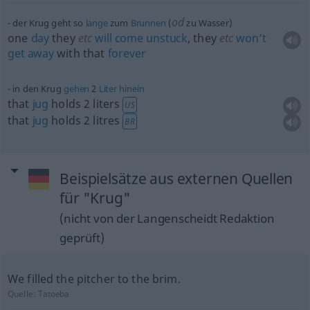
od
der Krug geht so
lange
zum
Brunnen
(
zu Wasser)
one
day
they
etc
will
come
unstuck
, they
etc
won’t
get
away
with that
forever
in den Krug
gehen
2
Liter
hinein
that
jug
holds 2 liters
US
that
jug
holds 2 litres
BR
Beispielsätze aus externen Quellen
für "Krug"
(nicht von der Langenscheidt Redaktion
geprüft)
We filled the pitcher to the brim.
Quelle:
Tatoeba