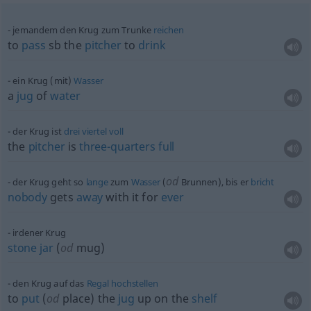
jemandem den Krug zum Trunke
reichen
to
pass
sb
the
pitcher
to
drink
ein Krug (mit)
Wasser
a
jug
of
water
der Krug ist
drei
viertel
voll
the
pitcher
is
three-quarters
full
od
der Krug geht so
lange
zum
Wasser
(
Brunnen), bis er
bricht
nobody
gets
away
with it for
ever
irdener Krug
stone
jar
(
od
mug)
den Krug auf das
Regal
hochstellen
to
put
(
od
place) the
jug
up on the
shelf