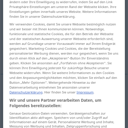
ändern oder Ihre Einwilligung zu widerrufen, indem Sie auf den Link
Privatsphäre-Einstellungen am unteren Rand der Webseite klicken. Ihre
Übersicht aller Übersetzungen
Einstellungen gelten innerhalb unseres Website. Weitere Informationen
finden Sie in unserer Datenschutzerklärung.
(Für mehr Details die Übersetzung anklicken/antippen)
Wir verwenden Cookies, damit Sie unsere Webseite bestmöglich nutzen
und wir besser mit Ihnen kommunizieren können. Notwendige,
jug, pitcher, pitcher
funktionale und statistische Cookies, die für den Betrieb der Webseite
und der statistischen Auswertung unserer Webseite erforderlich sind,
werden auf Grundlage unserer Vorauswahl immer auf Ihrem Endgerät
beer mug, stein, tankard
flagon
gespeichert. Marketing-Cookies und Cookies, die der Bereitstellung
personalisierter Werbung dienen, werden nur gespeichert, wenn Sie uns
durch einen Klick auf den „Akzeptieren“-Button Ihr Einverständnis
ampulla
inn
geben. Klicken Sie ansonsten auf „Fortfahren ohne Akzeptieren“. Sie
können Ihre Einwilligung jederzeit für zukünftige Besuche unserer
Webseite widerrufen. Wenn Sie weitere Informationen zu den Cookies
und den Anpassungsmöglichkeiten möchten, klicken Sie einfach auf den
Button „Mehr Optionen“. Weitergehende Hinweise zu der
Datenverarbeitung entnehmen Sie ansonsten unserer
jug
besonders
Krug
Behälter für Flüssigkeit
BR
Datenschutzerklärung
. Hier finden Sie unser
Impressum
.
Wir und unsere Partner verarbeiten Daten, um
pitcher
Krug
US
Folgendes bereitzustellen:
Genaue Geolocation-Daten verwenden. Geräteeigenschaften zur
a.
pitcher
Krug
besonders großer
BR
Identifikation aktiv abfragen. Speichern von und/oder Zugriff auf
Informationen auf einem Gerät. Personalisierte Werbung und Inhalte,
Messung von Werbung und Inhalten, Zielgruppenforschung und