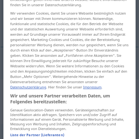
finden Sie in unserer Datenschutzerklärung.
Übersicht aller Übersetzungen
Wir verwenden Cookies, damit Sie unsere Webseite bestmöglich nutzen
und wir besser mit Ihnen kommunizieren können. Notwendige,
(Für mehr Details die Übersetzung anklicken/antippen)
funktionale und statistische Cookies, die für den Betrieb der Webseite
und der statistischen Auswertung unserer Webseite erforderlich sind,
view of things
werden auf Grundlage unserer Vorauswahl immer auf Ihrem Endgerät
gespeichert. Marketing-Cookies und Cookies, die der Bereitstellung
personalisierter Werbung dienen, werden nur gespeichert, wenn Sie uns
durch einen Klick auf den „Akzeptieren“-Button Ihr Einverständnis
geben. Klicken Sie ansonsten auf „Fortfahren ohne Akzeptieren“. Sie
können Ihre Einwilligung jederzeit für zukünftige Besuche unserer
view
(of things)
Sichtweise
Webseite widerrufen. Wenn Sie weitere Informationen zu den Cookies
und den Anpassungsmöglichkeiten möchten, klicken Sie einfach auf den
Button „Mehr Optionen“. Weitergehende Hinweise zu der
Datenverarbeitung entnehmen Sie ansonsten unserer
Datenschutzerklärung
. Hier finden Sie unser
Impressum
.
Beispielsätze aus externen Quellen
Wir und unsere Partner verarbeiten Daten, um
für "Sichtweise"
Folgendes bereitzustellen:
(nicht von der Langenscheidt Redaktion
Genaue Geolocation-Daten verwenden. Geräteeigenschaften zur
Identifikation aktiv abfragen. Speichern von und/oder Zugriff auf
geprüft)
Informationen auf einem Gerät. Personalisierte Werbung und Inhalte,
Messung von Werbung und Inhalten, Zielgruppenforschung und
Entwicklung von Dienstleistungen.
If policymakers are to address today ’ s problems, they
Liste der Partner (Lieferanten)