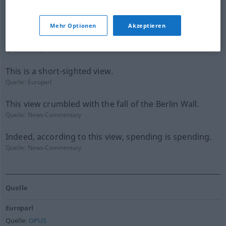
must think more broadly.
Quelle:
News-Commentary
Mehr Optionen
Akzeptieren
At least, this is the Turkish point of view.
Quelle:
Europarl
This is a short-sighted view.
Quelle:
Europarl
This view crumbled with the fall of the Berlin Wall.
Quelle:
News-Commentary
Indeed, according to this view, spending is spending.
Quelle:
News-Commentary
Quelle
Europarl
Quelle:
OPUS