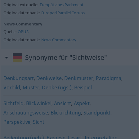
Originaltextquelle:
Europäisches Parlament
Originaldatenbank:
Europarl Parallel Corups
News-Commentary
Quelle:
OPUS
Originaldatenbank:
News Commentary
Synonyme für "Sichtweise"
Denkungsart
,
Denkweise
,
Denkmuster
,
Paradigma
,
Vorbild
,
Muster
,
Denke (ugs.)
,
Beispiel
Sichtfeld
,
Blickwinkel
,
Ansicht
,
Aspekt
,
Anschauungsweise
,
Blickrichtung
,
Standpunkt
,
Perspektive
,
Sicht
Bedeutung (geh.)
,
Exegese
,
Lesart
,
Interpretation
,