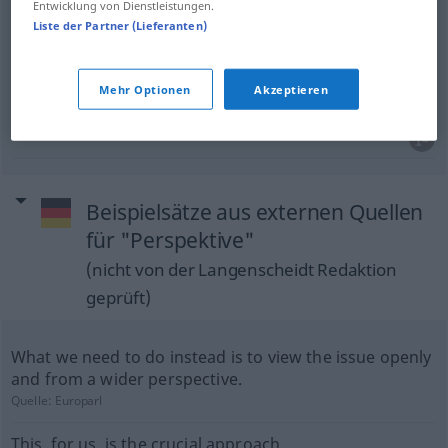
Entwicklung von Dienstleistungen.
Liste der Partner (Lieferanten)
perspective
Perspektive
Standpunkt
FIG
Mehr Optionen
Akzeptieren
point
of
view
Perspektive
Standpunkt
FIG
Beispielsätze aus externen Quellen
für "Perspektive"
(nicht von der Langenscheidt Redaktion
geprüft)
What we need to do instead is to view the issue openly
and from a wider perspective.
Quelle:
Europarl
This, for us, is the crucial approach.