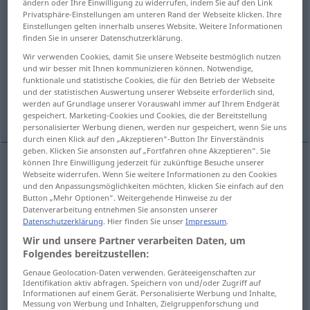
ändern oder Ihre Einwilligung zu widerrufen, indem Sie auf den Link
Privatsphäre-Einstellungen am unteren Rand der Webseite klicken. Ihre
Übersicht aller Übersetzungen
Einstellungen gelten innerhalb unseres Website. Weitere Informationen
finden Sie in unserer Datenschutzerklärung.
(Für mehr Details die Übersetzung anklicken/antippen)
Wir verwenden Cookies, damit Sie unsere Webseite bestmöglich nutzen
und wir besser mit Ihnen kommunizieren können. Notwendige,
perspective
prospect
funktionale und statistische Cookies, die für den Betrieb der Webseite
und der statistischen Auswertung unserer Webseite erforderlich sind,
werden auf Grundlage unserer Vorauswahl immer auf Ihrem Endgerät
perspective, point of view
gespeichert. Marketing-Cookies und Cookies, die der Bereitstellung
personalisierter Werbung dienen, werden nur gespeichert, wenn Sie uns
durch einen Klick auf den „Akzeptieren“-Button Ihr Einverständnis
geben. Klicken Sie ansonsten auf „Fortfahren ohne Akzeptieren“. Sie
können Ihre Einwilligung jederzeit für zukünftige Besuche unserer
Webseite widerrufen. Wenn Sie weitere Informationen zu den Cookies
perspective
Perspektive
KUNST
OPT
MATH
und den Anpassungsmöglichkeiten möchten, klicken Sie einfach auf den
Button „Mehr Optionen“. Weitergehende Hinweise zu der
Datenverarbeitung entnehmen Sie ansonsten unserer
Datenschutzerklärung
. Hier finden Sie unser
Impressum
.
Wir und unsere Partner verarbeiten Daten, um
prospect
Perspektive
Ausblick, Zukunftsaussicht
Folgendes bereitzustellen:
Genaue Geolocation-Daten verwenden. Geräteeigenschaften zur
FIG
Identifikation aktiv abfragen. Speichern von und/oder Zugriff auf
Informationen auf einem Gerät. Personalisierte Werbung und Inhalte,
Messung von Werbung und Inhalten, Zielgruppenforschung und