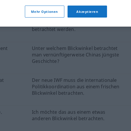
Mehr Optionen
Akzeptieren
terms of
Darüber hinaus kann diese Frage auch
aus dem Blickwinkel der Macht
betrachtet werden.
cent
Unter welchem Blickwinkel betrachtet
man vernünftigerweise Chinas jüngste
Geschichte?
at
Der neue IWF muss die internationale
Politikkoordination aus einem frischen
Blickwinkel betrachten.
.
Ich möchte das aus einem etwas
anderen Blickwinkel betrachten.