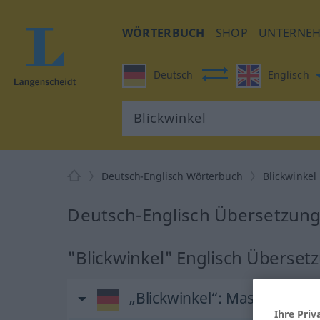
WÖRTERBUCH
SHOP
UNTERNE
Deutsch
Englisch
Deutsch-Englisch Wörterbuch
Blickwinkel
Deutsch-Englisch Übersetzung 
"Blickwinkel" Englisch Überset
„Blickwinkel“
: Maskulinum
Ihre Priv