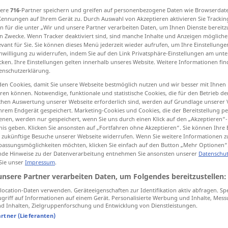
sere
716
-Partner speichern und greifen auf personenbezogene Daten wie Browserdat
Kennungen auf Ihrem Gerät zu. Durch Auswahl von Akzeptieren aktivieren Sie Trackin
n für die unter „Wir und unsere Partner verarbeiten Daten, um Ihnen Dienste bereitz
n Zwecke. Wenn Tracker deaktiviert sind, sind manche Inhalte und Anzeigen mögliche
tippen)
evant für Sie. Sie können dieses Menü jederzeit wieder aufrufen, um Ihre Einstellung
inwilligung zu widerrufen, indem Sie auf den Link Privatsphäre-Einstellungen am unt
cken. Ihre Einstellungen gelten innerhalb unseres Website. Weitere Informationen fin
int of view, aspect
enschutzerklärung.
en Cookies, damit Sie unsere Webseite bestmöglich nutzen und wir besser mit Ihnen
en können. Notwendige, funktionale und statistische Cookies, die für den Betrieb d
ischen Auswertung unserer Webseite erforderlich sind, werden auf Grundlage unserer
hrem Endgerät gespeichert. Marketing-Cookies und Cookies, die der Bereitstellung per
Blickwinkel
nen, werden nur gespeichert, wenn Sie uns durch einen Klick auf den „Akzeptieren“-
nis geben. Klicken Sie ansonsten auf „Fortfahren ohne Akzeptieren“. Sie können Ihre 
ür zukünftige Besuche unserer Webseite widerrufen. Wenn Sie weitere Informationen 
assungsmöglichkeiten möchten, klicken Sie einfach auf den Button „Mehr Optionen“
de Hinweise zu der Datenverarbeitung entnehmen Sie ansonsten unserer
Datenschut
Blickwinkel
FIG
 Sie unser
Impressum
.
unsere Partner verarbeiten Daten, um Folgendes bereitzustellen:
ocation-Daten verwenden. Geräteeigenschaften zur Identifikation aktiv abfragen. Sp
griff auf Informationen auf einem Gerät. Personalisierte Werbung und Inhalte, Mes
 Inhalten, Zielgruppenforschung und Entwicklung von Dienstleistungen.
Quellen für "Blickwinkel"
artner (Lieferanten)
ktion geprüft)