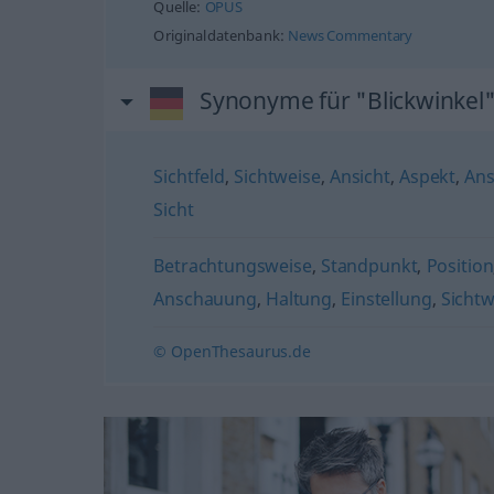
Quelle:
OPUS
Originaldatenbank:
News Commentary
Synonyme für "Blickwinkel
Sichtfeld
,
Sichtweise
,
Ansicht
,
Aspekt
,
An
Sicht
Betrachtungsweise
,
Standpunkt
,
Position
Anschauung
,
Haltung
,
Einstellung
,
Sichtw
© OpenThesaurus.de