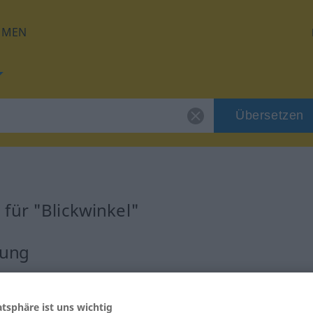
HMEN
Übersetzen
für "Blickwinkel"
zung
atsphäre ist uns wichtig