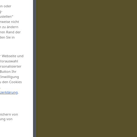
en oder
g-
ustellen“
rweise nicht
en zu ändern
eren Rand der
den Sie in
er Webseite und
 Vorauswahl
sonalisierter
Button Ihr
Einwilligung
zu den Cookies
.
zerklärung
.
eichern von
sung von