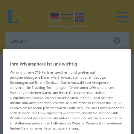
Deutsch-Englisch Wörterbuch
Lesart
Ihre Privatsphäre ist uns wichtig
Deutsch-Englisch Übersetzung für
Wir und unsere
716
-Partner speichern und greifen auf
personenbezogene Daten wie Browserdaten oder eindeutige
"Lesart"
Kennungen auf Ihrem Gerät zu. Durch Auswahl von Akzeptieren
aktivieren Sie Tracking-Technologien für die unter „Wir und unsere
Partner verarbeiten Daten, um Ihnen Dienste bereitzustellen“
aufgeführten Zwecke. Wenn Tracker deaktiviert sind, sind manche
"Lesart" Englisch Übersetzung
Inhalte und Anzeigen möglicherweise nicht mehr so relevant für Sie. Sie
können dieses Menü jederzeit wieder aufrufen, um Ihre Einstellungen zu
ändern oder Ihre Einwilligung zu widerrufen, indem Sie auf den Link
„Lesart“
: Femininum
Privatsphäre-Einstellungen am unteren Rand der Webseite klicken. Ihre
Einstellungen gelten innerhalb unseres Website. Weitere Informationen
finden Sie in unserer Datenschutzerklärung.
Lesart
f