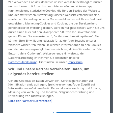
Wir verwenden Cookies, damit Sie unsere Webseite bestmöglich nutzen
und wir besser mit Ihnen kommunizieren können. Notwendige,
Übersicht aller Übersetzungen
funktionale und statistische Cookies, die für den Betrieb der Webseite
und der statistischen Auswertung unserer Webseite erforderlich sind,
(Für mehr Details die Übersetzung anklicken/antippen)
werden auf Grundlage unserer Vorauswahl immer auf Ihrem Endgerät
gespeichert. Marketing-Cookies und Cookies, die der Bereitstellung
reading, version
version, context, form
personalisierter Werbung dienen, werden nur gespeichert, wenn Sie uns
durch einen Klick auf den „Akzeptieren“-Button Ihr Einverständnis
geben. Klicken Sie ansonsten auf „Fortfahren ohne Akzeptieren“. Sie
interpretation
können Ihre Einwilligung jederzeit für zukünftige Besuche unserer
Webseite widerrufen. Wenn Sie weitere Informationen zu den Cookies
und den Anpassungsmöglichkeiten möchten, klicken Sie einfach auf den
Button „Mehr Optionen“. Weitergehende Hinweise zu der
Datenverarbeitung entnehmen Sie ansonsten unserer
Datenschutzerklärung
. Hier finden Sie unser
Impressum
.
reading
Lesart
LIT
Wir und unsere Partner verarbeiten Daten, um
Folgendes bereitzustellen:
version
Lesart
LIT
Genaue Geolocation-Daten verwenden. Geräteeigenschaften zur
Identifikation aktiv abfragen. Speichern von und/oder Zugriff auf
Informationen auf einem Gerät. Personalisierte Werbung und Inhalte,
Messung von Werbung und Inhalten, Zielgruppenforschung und
Entwicklung von Dienstleistungen.
Liste der Partner (Lieferanten)
version
Lesart
Version
FIG