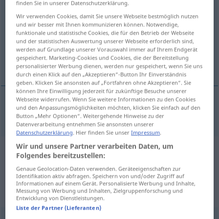
finden Sie in unserer Datenschutzerklärung.
mən]
;
a.
Paradigmata
[-ta]
>
Wir verwenden Cookies, damit Sie unsere Webseite bestmöglich nutzen
und wir besser mit Ihnen kommunizieren können. Notwendige,
Übersicht aller Übersetzungen
funktionale und statistische Cookies, die für den Betrieb der Webseite
und der statistischen Auswertung unserer Webseite erforderlich sind,
(Für mehr Details die Übersetzung anklicken/antippen)
werden auf Grundlage unserer Vorauswahl immer auf Ihrem Endgerät
gespeichert. Marketing-Cookies und Cookies, die der Bereitstellung
paradigm
personalisierter Werbung dienen, werden nur gespeichert, wenn Sie uns
durch einen Klick auf den „Akzeptieren“-Button Ihr Einverständnis
geben. Klicken Sie ansonsten auf „Fortfahren ohne Akzeptieren“. Sie
können Ihre Einwilligung jederzeit für zukünftige Besuche unserer
Webseite widerrufen. Wenn Sie weitere Informationen zu den Cookies
und den Anpassungsmöglichkeiten möchten, klicken Sie einfach auf den
paradigm
Paradigma
Button „Mehr Optionen“. Weitergehende Hinweise zu der
Datenverarbeitung entnehmen Sie ansonsten unserer
Datenschutzerklärung
. Hier finden Sie unser
Impressum
.
Wir und unsere Partner verarbeiten Daten, um
Beispielsätze aus externen Quellen
Folgendes bereitzustellen:
für "Paradigma"
Genaue Geolocation-Daten verwenden. Geräteeigenschaften zur
Identifikation aktiv abfragen. Speichern von und/oder Zugriff auf
(nicht von der Langenscheidt Redaktion
Informationen auf einem Gerät. Personalisierte Werbung und Inhalte,
Messung von Werbung und Inhalten, Zielgruppenforschung und
geprüft)
Entwicklung von Dienstleistungen.
Liste der Partner (Lieferanten)