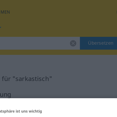
HMEN
Übersetzen
für "sarkastisch"
zung
atsphäre ist uns wichtig