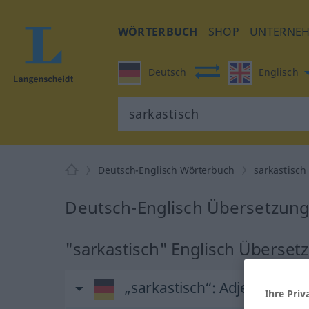
WÖRTERBUCH
SHOP
UNTERNE
Deutsch
Englisch
Deutsch-Englisch Wörterbuch
sarkastisch
Deutsch-Englisch Übersetzung 
"sarkastisch" Englisch Überset
„sarkastisch“
: Adjektiv
Ihre Priv