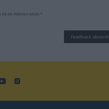
m Sie ein Häkchen setzen.*
Feedback absend
ook
YouTube
Instagram