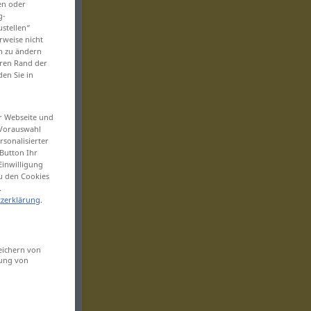
en oder
g-
ustellen“
rweise nicht
en zu ändern
eren Rand der
den Sie in
er Webseite und
 Vorauswahl
sonalisierter
Button Ihr
Einwilligung
zu den Cookies
.
zerklärung
.
eichern von
sung von