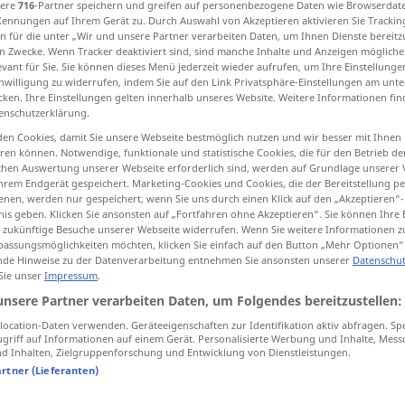
sere
716
-Partner speichern und greifen auf personenbezogene Daten wie Browserdat
Kennungen auf Ihrem Gerät zu. Durch Auswahl von Akzeptieren aktivieren Sie Trackin
n für die unter „Wir und unsere Partner verarbeiten Daten, um Ihnen Dienste bereitz
n Zwecke. Wenn Tracker deaktiviert sind, sind manche Inhalte und Anzeigen mögliche
evant für Sie. Sie können dieses Menü jederzeit wieder aufrufen, um Ihre Einstellung
tippen)
inwilligung zu widerrufen, indem Sie auf den Link Privatsphäre-Einstellungen am unt
cken. Ihre Einstellungen gelten innerhalb unseres Website. Weitere Informationen fin
enschutzerklärung.
en Cookies, damit Sie unsere Webseite bestmöglich nutzen und wir besser mit Ihnen
en können. Notwendige, funktionale und statistische Cookies, die für den Betrieb d
ischen Auswertung unserer Webseite erforderlich sind, werden auf Grundlage unserer
hrem Endgerät gespeichert. Marketing-Cookies und Cookies, die der Bereitstellung per
sarkastisch
nen, werden nur gespeichert, wenn Sie uns durch einen Klick auf den „Akzeptieren“-
nis geben. Klicken Sie ansonsten auf „Fortfahren ohne Akzeptieren“. Sie können Ihre 
ür zukünftige Besuche unserer Webseite widerrufen. Wenn Sie weitere Informationen 
assungsmöglichkeiten möchten, klicken Sie einfach auf den Button „Mehr Optionen“
de Hinweise zu der Datenverarbeitung entnehmen Sie ansonsten unserer
Datenschut
 Sie unser
Impressum
.
ch"
unsere Partner verarbeiten Daten, um Folgendes bereitzustellen:
ocation-Daten verwenden. Geräteeigenschaften zur Identifikation aktiv abfragen. Sp
griff auf Informationen auf einem Gerät. Personalisierte Werbung und Inhalte, Mes
er stellte sarkastisch
fest
, dass …
 Inhalten, Zielgruppenforschung und Entwicklung von Dienstleistungen.
artner (Lieferanten)