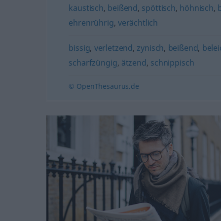
kaustisch
,
beißend
,
spöttisch
,
höhnisch
,
ehrenrührig
,
verächtlich
bissig
,
verletzend
,
zynisch
,
beißend
,
bele
scharfzüngig
,
ätzend
,
schnippisch
© OpenThesaurus.de