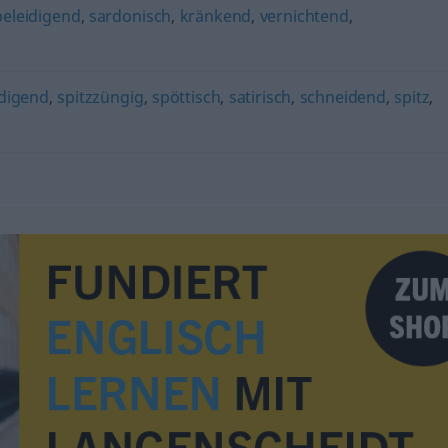
beleidigend
,
sardonisch
,
kränkend
,
vernichtend
,
idigend
,
spitzzüngig
,
spöttisch
,
satirisch
,
schneidend
,
spitz
,