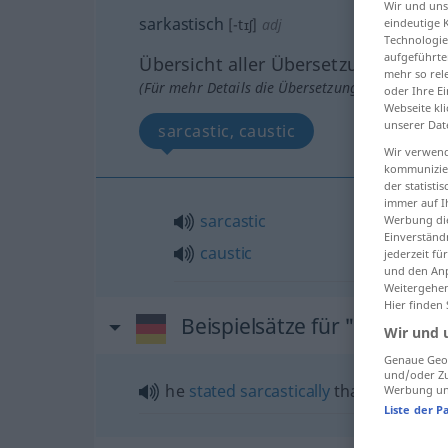
Wir und un
sarkastisch
eindeutige 
[-tɪʃ]
adj
Technologie
aufgeführte
Übersicht aller Übersetzungen
mehr so rel
(Für mehr Details die Übersetzung anklicken/an
oder Ihre E
Webseite kli
unserer Dat
sarcastic, caustic
Wir verwend
kommunizier
der statist
immer auf I
sarcastic
Werbung die
Einverständ
caustic
jederzeit f
und den Anp
Weitergehen
Hier finden
Beispielsätze für "sarkastis
Wir und 
Genaue Geol
und/oder Zu
he
stated
sarcastically
that …
Werbung und
Liste der P