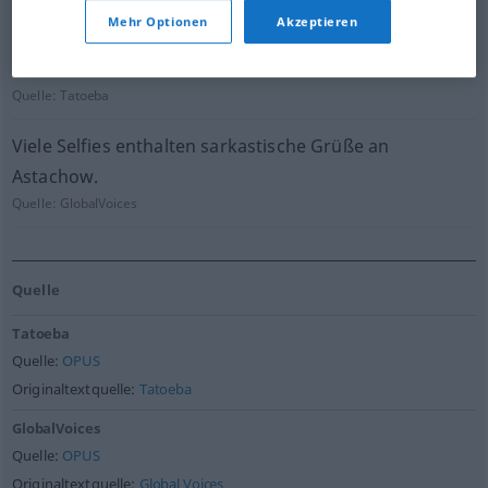
Quelle:
Tatoeba
Mehr Optionen
Akzeptieren
Sie brauchen nicht sarkastisch zu werden.
Quelle:
Tatoeba
Viele Selfies enthalten sarkastische Grüße an
Astachow.
Quelle:
GlobalVoices
Quelle
Tatoeba
Quelle:
OPUS
Originaltextquelle:
Tatoeba
GlobalVoices
Quelle:
OPUS
Originaltextquelle:
Global Voices