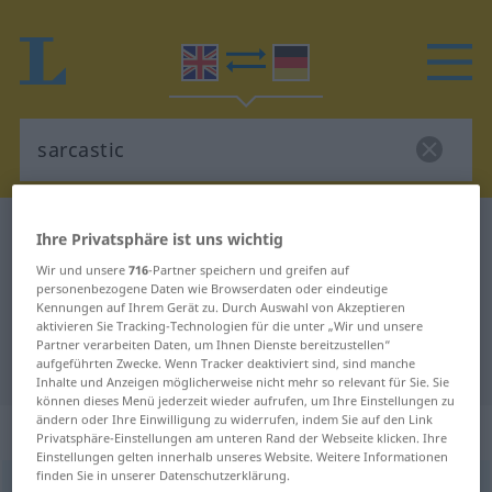
Englisch-Deutsch Wörterbuch
sarcastic
Ihre Privatsphäre ist uns wichtig
Englisch-Deutsch Übersetzung für
Wir und unsere
716
-Partner speichern und greifen auf
personenbezogene Daten wie Browserdaten oder eindeutige
"sarcastic"
Kennungen auf Ihrem Gerät zu. Durch Auswahl von Akzeptieren
aktivieren Sie Tracking-Technologien für die unter „Wir und unsere
Partner verarbeiten Daten, um Ihnen Dienste bereitzustellen“
"sarcastic" Deutsch Übersetzung
aufgeführten Zwecke. Wenn Tracker deaktiviert sind, sind manche
Inhalte und Anzeigen möglicherweise nicht mehr so relevant für Sie. Sie
können dieses Menü jederzeit wieder aufrufen, um Ihre Einstellungen zu
ändern oder Ihre Einwilligung zu widerrufen, indem Sie auf den Link
„sarcastic“
: adjective
Privatsphäre-Einstellungen am unteren Rand der Webseite klicken. Ihre
Einstellungen gelten innerhalb unseres Website. Weitere Informationen
finden Sie in unserer Datenschutzerklärung.
sarcastic
adj