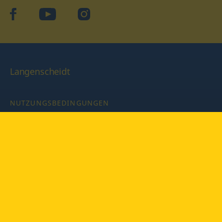
facebook
YouTube
Instagram
Langenscheidt
NUTZUNGSBEDINGUNGEN
DATENSCHUTZBESTIMMUNGEN
IMPRESSUM
PRIVATSPHÄRE-EINSTELLUNGEN
LATEINWÖRTERBUCH MIT CODE
Copyright © 2026 PONS Langenscheidt GmbH, Alle Rechte
vorbehalten.