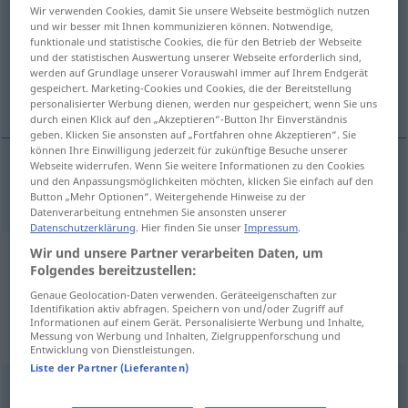
Wir verwenden Cookies, damit Sie unsere Webseite bestmöglich nutzen
und wir besser mit Ihnen kommunizieren können. Notwendige,
Übersicht aller Übersetzungen
funktionale und statistische Cookies, die für den Betrieb der Webseite
(Für mehr Details die Übersetzung anklicken/antippen)
und der statistischen Auswertung unserer Webseite erforderlich sind,
werden auf Grundlage unserer Vorauswahl immer auf Ihrem Endgerät
gespeichert. Marketing-Cookies und Cookies, die der Bereitstellung
sarkastisch
personalisierter Werbung dienen, werden nur gespeichert, wenn Sie uns
durch einen Klick auf den „Akzeptieren“-Button Ihr Einverständnis
geben. Klicken Sie ansonsten auf „Fortfahren ohne Akzeptieren“. Sie
können Ihre Einwilligung jederzeit für zukünftige Besuche unserer
Webseite widerrufen. Wenn Sie weitere Informationen zu den Cookies
und den Anpassungsmöglichkeiten möchten, klicken Sie einfach auf den
sarkastisch
sarcastic
Button „Mehr Optionen“. Weitergehende Hinweise zu der
Datenverarbeitung entnehmen Sie ansonsten unserer
Datenschutzerklärung
. Hier finden Sie unser
Impressum
.
Wir und unsere Partner verarbeiten Daten, um
Beispielsätze aus externen Quellen
Folgendes bereitzustellen:
für "sarcastic"
Genaue Geolocation-Daten verwenden. Geräteeigenschaften zur
Identifikation aktiv abfragen. Speichern von und/oder Zugriff auf
(nicht von der Langenscheidt Redaktion
Informationen auf einem Gerät. Personalisierte Werbung und Inhalte,
Messung von Werbung und Inhalten, Zielgruppenforschung und
geprüft)
Entwicklung von Dienstleistungen.
Liste der Partner (Lieferanten)
Du brauchst nicht sarkastisch zu werden.