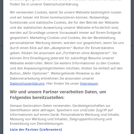
finden Sie in unserer Datenschutzerklärung.
Übersicht aller Übersetzungen
Wir verwenden Cookies, damit Sie unsere Webseite bestmöglich nutzen
und wir besser mit Ihnen kommunizieren können. Notwendige,
(Für mehr Details die Übersetzung anklicken/antippen)
funktionale und statistische Cookies, die für den Betrieb der Webseite
und der statistischen Auswertung unserer Webseite erforderlich sind,
hurtful, wounding, cutting
offensive
werden auf Grundlage unserer Vorauswahl immer auf Ihrem Endgerät
gespeichert. Marketing-Cookies und Cookies, die der Bereitstellung
personalisierter Werbung dienen, werden nur gespeichert, wenn Sie uns
durch einen Klick auf den „Akzeptieren“-Button Ihr Einverständnis
geben. Klicken Sie ansonsten auf „Fortfahren ohne Akzeptieren“. Sie
können Ihre Einwilligung jederzeit für zukünftige Besuche unserer
hurtful
verletzend
kränkend
Webseite widerrufen. Wenn Sie weitere Informationen zu den Cookies
und den Anpassungsmöglichkeiten möchten, klicken Sie einfach auf den
Button „Mehr Optionen“. Weitergehende Hinweise zu der
wounding
verletzend
kränkend
Datenverarbeitung entnehmen Sie ansonsten unserer
Datenschutzerklärung
. Hier finden Sie unser
Impressum
.
cutting
verletzend
kränkend
Wir und unsere Partner verarbeiten Daten, um
Folgendes bereitzustellen:
Genaue Geolocation-Daten verwenden. Geräteeigenschaften zur
Identifikation aktiv abfragen. Speichern von und/oder Zugriff auf
Informationen auf einem Gerät. Personalisierte Werbung und Inhalte,
Messung von Werbung und Inhalten, Zielgruppenforschung und
offensive
verletzend
beleidigend
Entwicklung von Dienstleistungen.
Liste der Partner (Lieferanten)