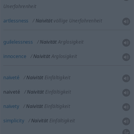
Unerfahrenheit
artlessness
Naivität
völlige Unerfahrenheit
guilelessness
Naivität
Arglosigkeit
innocence
Naivität
Arglosigkeit
naïveté
Naivität
Einfältigkeit
naiveté
Naivität
Einfältigkeit
naïvety
Naivität
Einfältigkeit
simplicity
Naivität
Einfältigkeit