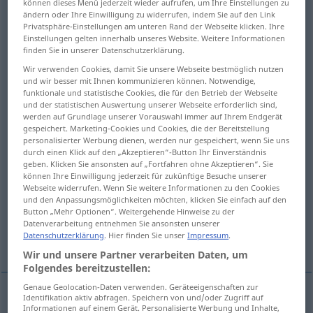
können dieses Menü jederzeit wieder aufrufen, um Ihre Einstellungen zu
ändern oder Ihre Einwilligung zu widerrufen, indem Sie auf den Link
Übersicht aller Übersetzungen
Privatsphäre-Einstellungen am unteren Rand der Webseite klicken. Ihre
Einstellungen gelten innerhalb unseres Website. Weitere Informationen
(Für mehr Details die Übersetzung anklicken/antippen)
finden Sie in unserer Datenschutzerklärung.
Wir verwenden Cookies, damit Sie unsere Webseite bestmöglich nutzen
naïveté, naiveté, naïvety, ingenuousness,
und wir besser mit Ihnen kommunizieren können. Notwendige,
innocence
funktionale und statistische Cookies, die für den Betrieb der Webseite
und der statistischen Auswertung unserer Webseite erforderlich sind,
werden auf Grundlage unserer Vorauswahl immer auf Ihrem Endgerät
naïveté, naiveté, naïvety, lack of sophistication
gespeichert. Marketing-Cookies und Cookies, die der Bereitstellung
personalisierter Werbung dienen, werden nur gespeichert, wenn Sie uns
durch einen Klick auf den „Akzeptieren“-Button Ihr Einverständnis
guilelessness, innocence
geben. Klicken Sie ansonsten auf „Fortfahren ohne Akzeptieren“. Sie
können Ihre Einwilligung jederzeit für zukünftige Besuche unserer
Webseite widerrufen. Wenn Sie weitere Informationen zu den Cookies
und den Anpassungsmöglichkeiten möchten, klicken Sie einfach auf den
naïveté, naiveté, naïvety, simplicity
Button „Mehr Optionen“. Weitergehende Hinweise zu der
Datenverarbeitung entnehmen Sie ansonsten unserer
Datenschutzerklärung
. Hier finden Sie unser
Impressum
.
artlessness
Wir und unsere Partner verarbeiten Daten, um
Folgendes bereitzustellen:
Genaue Geolocation-Daten verwenden. Geräteeigenschaften zur
Identifikation aktiv abfragen. Speichern von und/oder Zugriff auf
Informationen auf einem Gerät. Personalisierte Werbung und Inhalte,
naïveté
Naivität
Unbefangenheit