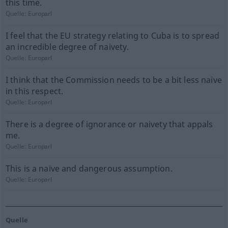
this time.
Quelle:
Europarl
I feel that the EU strategy relating to Cuba is to spread
an incredible degree of naivety.
Quelle:
Europarl
I think that the Commission needs to be a bit less naive
in this respect.
Quelle:
Europarl
There is a degree of ignorance or naivety that appals
me.
Quelle:
Europarl
This is a naïve and dangerous assumption.
Quelle:
Europarl
Quelle