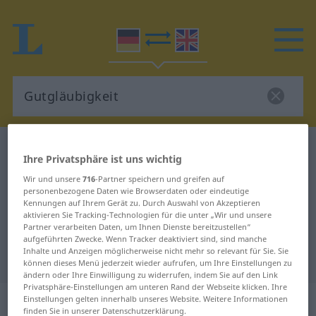
Deutsch-Englisch Wörterbuch
Gutgläubigkeit
Ihre Privatsphäre ist uns wichtig
Deutsch-Englisch Übersetzung für
Wir und unsere
716
-Partner speichern und greifen auf
"Gutgläubigkeit"
personenbezogene Daten wie Browserdaten oder eindeutige
Kennungen auf Ihrem Gerät zu. Durch Auswahl von Akzeptieren
aktivieren Sie Tracking-Technologien für die unter „Wir und unsere
Partner verarbeiten Daten, um Ihnen Dienste bereitzustellen“
"Gutgläubigkeit" Englisch
aufgeführten Zwecke. Wenn Tracker deaktiviert sind, sind manche
Inhalte und Anzeigen möglicherweise nicht mehr so relevant für Sie. Sie
Übersetzung
können dieses Menü jederzeit wieder aufrufen, um Ihre Einstellungen zu
ändern oder Ihre Einwilligung zu widerrufen, indem Sie auf den Link
Privatsphäre-Einstellungen am unteren Rand der Webseite klicken. Ihre
„Gutgläubigkeit“
: Femininum
Einstellungen gelten innerhalb unseres Website. Weitere Informationen
finden Sie in unserer Datenschutzerklärung.