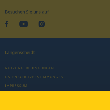
Besuchen Sie uns auf:
facebook
YouTube
Instagram
Langenscheidt
NUTZUNGSBEDINGUNGEN
DATENSCHUTZBESTIMMUNGEN
IMPRESSUM
PRIVATSPHÄRE-EINSTELLUNGEN
LATEINWÖRTERBUCH MIT CODE