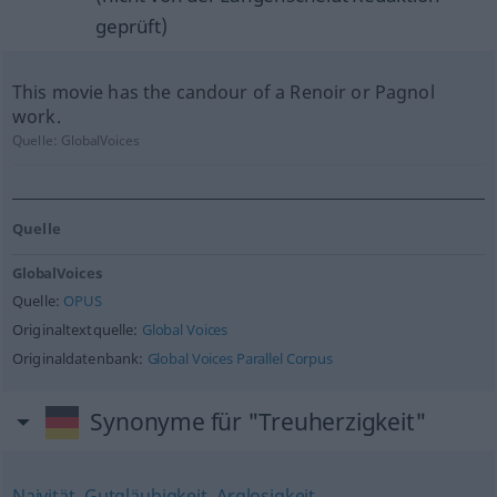
geprüft)
This movie has the candour of a Renoir or Pagnol
work.
Quelle:
GlobalVoices
Quelle
GlobalVoices
Quelle:
OPUS
Originaltextquelle:
Global Voices
Originaldatenbank:
Global Voices Parallel Corpus
Synonyme für "Treuherzigkeit"
Naivität
,
Gutgläubigkeit
,
Arglosigkeit