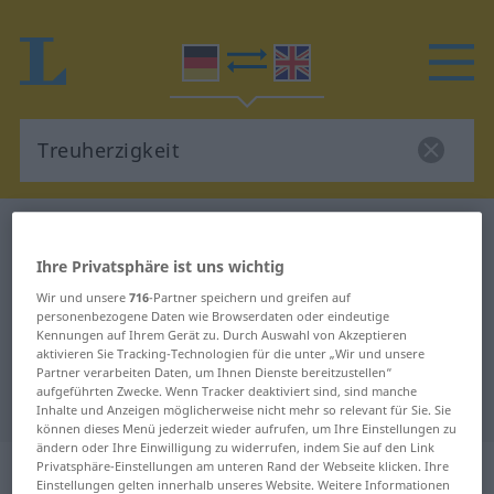
Deutsch-Englisch Wörterbuch
Treuherzigkeit
Deutsch-Englisch Übersetzung für
Ihre Privatsphäre ist uns wichtig
Wir und unsere
716
-Partner speichern und greifen auf
"Treuherzigkeit"
personenbezogene Daten wie Browserdaten oder eindeutige
Kennungen auf Ihrem Gerät zu. Durch Auswahl von Akzeptieren
aktivieren Sie Tracking-Technologien für die unter „Wir und unsere
"Treuherzigkeit" Englisch
Partner verarbeiten Daten, um Ihnen Dienste bereitzustellen“
aufgeführten Zwecke. Wenn Tracker deaktiviert sind, sind manche
Übersetzung
Inhalte und Anzeigen möglicherweise nicht mehr so relevant für Sie. Sie
können dieses Menü jederzeit wieder aufrufen, um Ihre Einstellungen zu
ändern oder Ihre Einwilligung zu widerrufen, indem Sie auf den Link
„Treuherzigkeit“
: Femininum
Privatsphäre-Einstellungen am unteren Rand der Webseite klicken. Ihre
Einstellungen gelten innerhalb unseres Website. Weitere Informationen