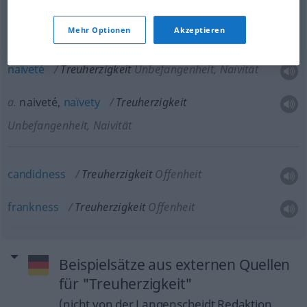
ingenuousness
Treuherzigkeit
Unbefangenheit,
Mehr Optionen
Akzeptieren
Naivität
naïveté
Treuherzigkeit
Unbefangenheit, Naivität
a.
naiveté,
naïvety
Treuherzigkeit
Unbefangenheit, Naivität
candidness
Treuherzigkeit
Offenheit
frankness
Treuherzigkeit
Offenheit
Beispielsätze aus externen Quellen
für "Treuherzigkeit"
(nicht von der Langenscheidt Redaktion