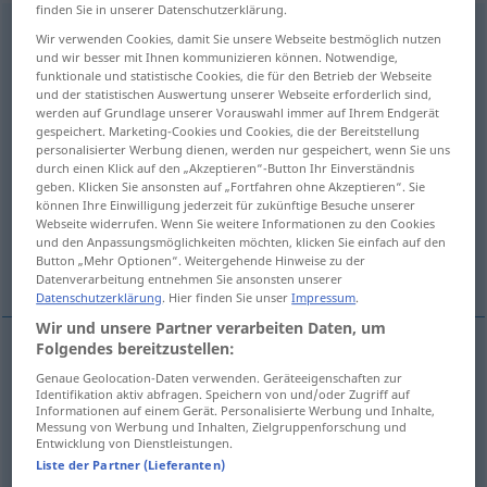
finden Sie in unserer Datenschutzerklärung.
Treuherzigkeit
f
<
Treuherzigkeit
;
kein
pl
>
Wir verwenden Cookies, damit Sie unsere Webseite bestmöglich nutzen
und wir besser mit Ihnen kommunizieren können. Notwendige,
Übersicht aller Übersetzungen
funktionale und statistische Cookies, die für den Betrieb der Webseite
und der statistischen Auswertung unserer Webseite erforderlich sind,
(Für mehr Details die Übersetzung anklicken/antippen)
werden auf Grundlage unserer Vorauswahl immer auf Ihrem Endgerät
gespeichert. Marketing-Cookies und Cookies, die der Bereitstellung
guilelessness, artlessness
personalisierter Werbung dienen, werden nur gespeichert, wenn Sie uns
durch einen Klick auf den „Akzeptieren“-Button Ihr Einverständnis
geben. Klicken Sie ansonsten auf „Fortfahren ohne Akzeptieren“. Sie
ingenuousness, naïveté, naiveté, naïvety
können Ihre Einwilligung jederzeit für zukünftige Besuche unserer
Webseite widerrufen. Wenn Sie weitere Informationen zu den Cookies
und den Anpassungsmöglichkeiten möchten, klicken Sie einfach auf den
Button „Mehr Optionen“. Weitergehende Hinweise zu der
candidness, frankness
Datenverarbeitung entnehmen Sie ansonsten unserer
Datenschutzerklärung
. Hier finden Sie unser
Impressum
.
Wir und unsere Partner verarbeiten Daten, um
Folgendes bereitzustellen:
guilelessness
Treuherzigkeit
Arglosigkeit
Genaue Geolocation-Daten verwenden. Geräteeigenschaften zur
Identifikation aktiv abfragen. Speichern von und/oder Zugriff auf
Informationen auf einem Gerät. Personalisierte Werbung und Inhalte,
Messung von Werbung und Inhalten, Zielgruppenforschung und
artlessness
Treuherzigkeit
Arglosigkeit
Entwicklung von Dienstleistungen.
Liste der Partner (Lieferanten)