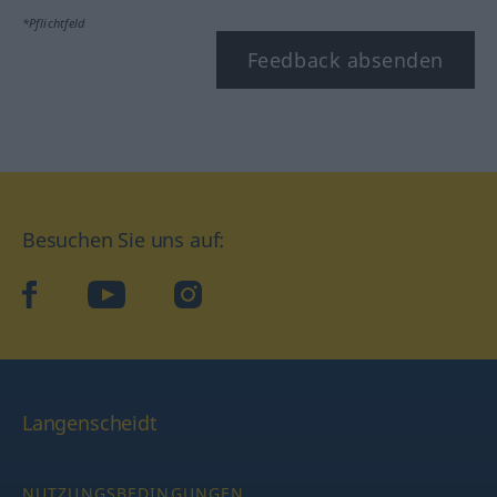
*Pflichtfeld
Feedback absenden
Besuchen Sie uns auf:
facebook
YouTube
Instagram
Langenscheidt
NUTZUNGSBEDINGUNGEN