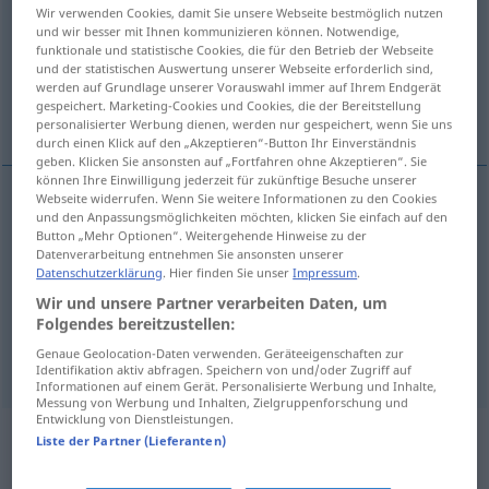
Wir verwenden Cookies, damit Sie unsere Webseite bestmöglich nutzen
und wir besser mit Ihnen kommunizieren können. Notwendige,
Übersicht aller Übersetzungen
funktionale und statistische Cookies, die für den Betrieb der Webseite
(Für mehr Details die Übersetzung anklicken/antippen)
und der statistischen Auswertung unserer Webseite erforderlich sind,
werden auf Grundlage unserer Vorauswahl immer auf Ihrem Endgerät
gespeichert. Marketing-Cookies und Cookies, die der Bereitstellung
guilelessness, innocence
unwittingness
personalisierter Werbung dienen, werden nur gespeichert, wenn Sie uns
durch einen Klick auf den „Akzeptieren“-Button Ihr Einverständnis
geben. Klicken Sie ansonsten auf „Fortfahren ohne Akzeptieren“. Sie
können Ihre Einwilligung jederzeit für zukünftige Besuche unserer
Webseite widerrufen. Wenn Sie weitere Informationen zu den Cookies
und den Anpassungsmöglichkeiten möchten, klicken Sie einfach auf den
guilelessness
Arglosigkeit
Unschuld
Button „Mehr Optionen“. Weitergehende Hinweise zu der
Datenverarbeitung entnehmen Sie ansonsten unserer
Datenschutzerklärung
. Hier finden Sie unser
Impressum
.
innocence
Arglosigkeit
Unschuld
Wir und unsere Partner verarbeiten Daten, um
Folgendes bereitzustellen:
unwittingness
Arglosigkeit
Ahnungslosigkeit
Genaue Geolocation-Daten verwenden. Geräteeigenschaften zur
Identifikation aktiv abfragen. Speichern von und/oder Zugriff auf
Informationen auf einem Gerät. Personalisierte Werbung und Inhalte,
Messung von Werbung und Inhalten, Zielgruppenforschung und
Entwicklung von Dienstleistungen.
Liste der Partner (Lieferanten)
Beispielsätze aus externen Quellen
für "Arglosigkeit"