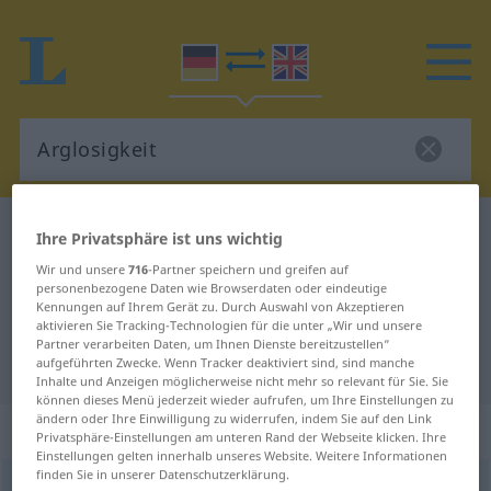
Deutsch-Englisch Wörterbuch
Arglosigkeit
Ihre Privatsphäre ist uns wichtig
Deutsch-Englisch Übersetzung für
Wir und unsere
716
-Partner speichern und greifen auf
personenbezogene Daten wie Browserdaten oder eindeutige
"Arglosigkeit"
Kennungen auf Ihrem Gerät zu. Durch Auswahl von Akzeptieren
aktivieren Sie Tracking-Technologien für die unter „Wir und unsere
Partner verarbeiten Daten, um Ihnen Dienste bereitzustellen“
"Arglosigkeit" Englisch Übersetzung
aufgeführten Zwecke. Wenn Tracker deaktiviert sind, sind manche
Inhalte und Anzeigen möglicherweise nicht mehr so relevant für Sie. Sie
können dieses Menü jederzeit wieder aufrufen, um Ihre Einstellungen zu
ändern oder Ihre Einwilligung zu widerrufen, indem Sie auf den Link
„Arglosigkeit“
: Femininum
Privatsphäre-Einstellungen am unteren Rand der Webseite klicken. Ihre
Einstellungen gelten innerhalb unseres Website. Weitere Informationen
finden Sie in unserer Datenschutzerklärung.
Arglosigkeit
f
<
Arglosigkeit
;
kein
pl
>