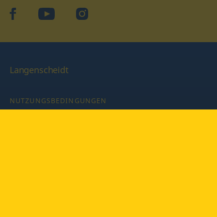
facebook
YouTube
Instagram
Langenscheidt
NUTZUNGSBEDINGUNGEN
DATENSCHUTZBESTIMMUNGEN
IMPRESSUM
PRIVATSPHÄRE-EINSTELLUNGEN
LATEINWÖRTERBUCH MIT CODE
Copyright © 2026 PONS Langenscheidt GmbH, Alle Rechte
vorbehalten.