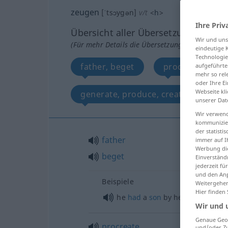
zeugen
[ˈtsɔygən]
v/t
<
h
>
Ihre Priv
Übersicht aller Übersetzungen
Wir und un
(Für mehr Details die Übersetzung anklicken/an
eindeutige 
Technologie
father, beget
procreate, rep
aufgeführte
mehr so rel
oder Ihre E
Webseite kli
generate, produce, create
unserer Dat
Wir verwend
kommunizier
der statist
father
immer auf I
Werbung die
beget
Einverständ
jederzeit f
und den Anp
Beispiele
Weitergehen
Hier finden
he
had
a
son
by her
Wir und 
Genaue Geol
procreate
und/oder Zu