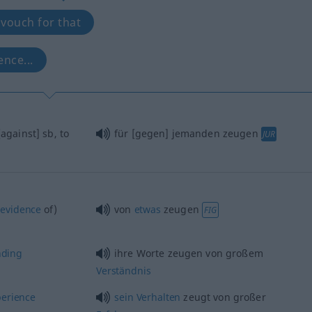
 vouch for that
ence...
[against]
sb
, to
für [gegen] jemanden zeugen
JUR
e
evidence
of)
von
etwas
zeugen
FIG
nding
ihre Worte zeugen von großem
Verständnis
perience
sein
Verhalten
zeugt von großer