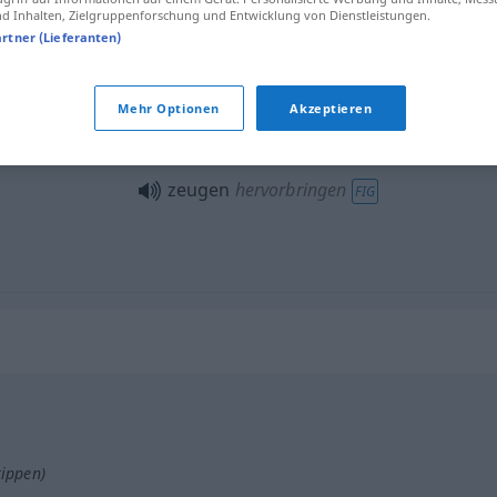
 Inhalten, Zielgruppenforschung und Entwicklung von Dienstleistungen.
artner (Lieferanten)
Mehr Optionen
Akzeptieren
zeugen
besonders von Haustieren
zeugen
hervorbringen
FIG
tippen)