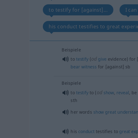
to testify for [against]...
I can
his conduct testifies to great experi
Beispiele
od
to
testify
(
give
evidence) for 
bear
witness
for [against]
sb
Beispiele
od
to
testify
to (
show
,
reveal
, b
sth
her words
show
great
understa
his
conduct
testifies to
great
ex