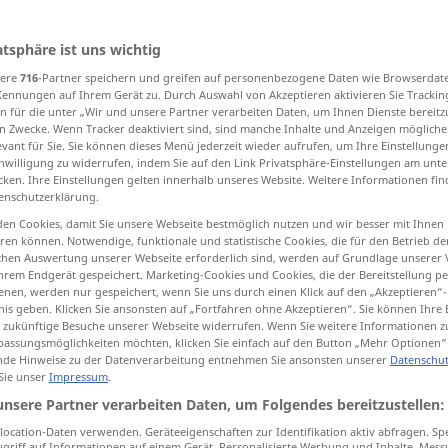
atsphäre ist uns wichtig
sere
716
-Partner speichern und greifen auf personenbezogene Daten wie Browserdat
tippen)
Kennungen auf Ihrem Gerät zu. Durch Auswahl von Akzeptieren aktivieren Sie Trackin
n für die unter „Wir und unsere Partner verarbeiten Daten, um Ihnen Dienste bereitz
roduce, propagate
sire
n Zwecke. Wenn Tracker deaktiviert sind, sind manche Inhalte und Anzeigen mögliche
evant für Sie. Sie können dieses Menü jederzeit wieder aufrufen, um Ihre Einstellung
inwilligung zu widerrufen, indem Sie auf den Link Privatsphäre-Einstellungen am unt
cken. Ihre Einstellungen gelten innerhalb unseres Website. Weitere Informationen fin
enschutzerklärung.
en Cookies, damit Sie unsere Webseite bestmöglich nutzen und wir besser mit Ihnen
en können. Notwendige, funktionale und statistische Cookies, die für den Betrieb d
ischen Auswertung unserer Webseite erforderlich sind, werden auf Grundlage unserer
zeugen
Kinder
hrem Endgerät gespeichert. Marketing-Cookies und Cookies, die der Bereitstellung per
nen, werden nur gespeichert, wenn Sie uns durch einen Klick auf den „Akzeptieren“-
nis geben. Klicken Sie ansonsten auf „Fortfahren ohne Akzeptieren“. Sie können Ihre 
ür zukünftige Besuche unserer Webseite widerrufen. Wenn Sie weitere Informationen 
assungsmöglichkeiten möchten, klicken Sie einfach auf den Button „Mehr Optionen“
de Hinweise zu der Datenverarbeitung entnehmen Sie ansonsten unserer
Datenschut
 Sie unser
Impressum
.
er zeugte mit ihr einen
Sohn
unsere Partner verarbeiten Daten, um Folgendes bereitzustellen:
ocation-Daten verwenden. Geräteeigenschaften zur Identifikation aktiv abfragen. Sp
zeugen
BIOL
griff auf Informationen auf einem Gerät. Personalisierte Werbung und Inhalte, Mes