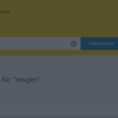
HMEN
Übersetzen
 für "zeugen"
g