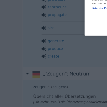
Werbung und
reproduce
Liste der P
propagate
sire
generate
produce
create
„'Zeugen“
: Neutrum
zeugen
n
<
Zeugens
>
Übersicht aller Übersetzungen
(Für mehr Details die Übersetzung anklicken/an