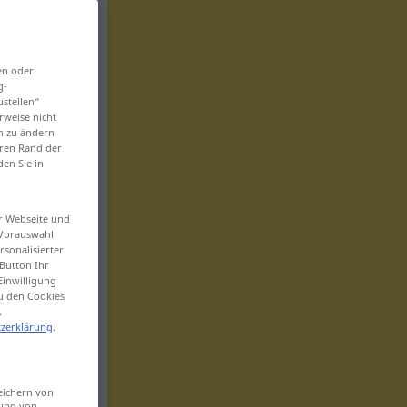
en oder
g-
ustellen“
rweise nicht
en zu ändern
eren Rand der
den Sie in
er Webseite und
 Vorauswahl
sonalisierter
Button Ihr
Einwilligung
zu den Cookies
.
zerklärung
.
eichern von
sung von