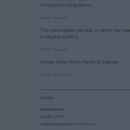
horizontal integrations.
Quelle:
Europarl
This perception betrays a rather narro
budgetary policy.
Quelle:
Europarl
Image taken from the blog Sopitas.
Quelle:
GlobalVoices
Quelle
GlobalVoices
Quelle:
OPUS
Originaltextquelle:
Global Voices