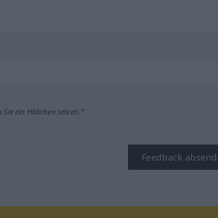
m Sie ein Häkchen setzen.*
Feedback absend