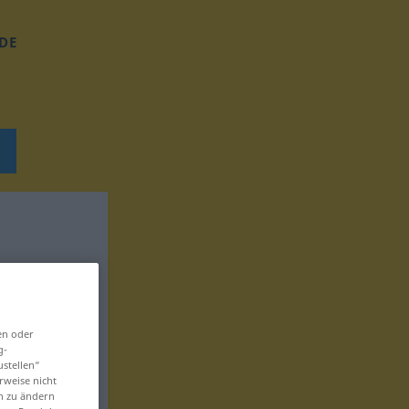
DE
en oder
g-
ustellen“
rweise nicht
en zu ändern