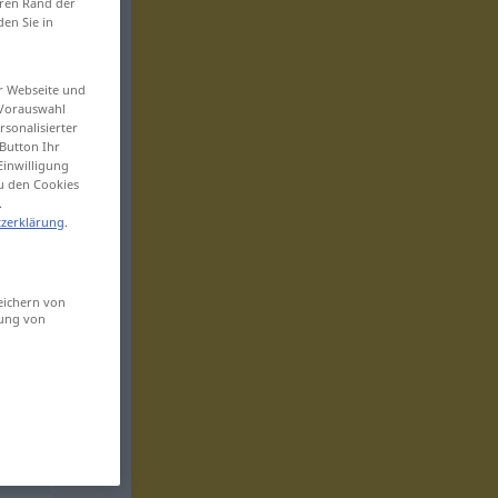
eren Rand der
den Sie in
er Webseite und
 Vorauswahl
sonalisierter
Button Ihr
Einwilligung
zu den Cookies
.
zerklärung
.
eichern von
sung von