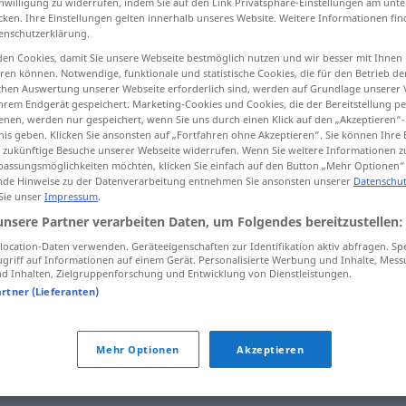
inwilligung zu widerrufen, indem Sie auf den Link Privatsphäre-Einstellungen am unt
cken. Ihre Einstellungen gelten innerhalb unseres Website. Weitere Informationen fin
>
enschutzerklärung.
en Cookies, damit Sie unsere Webseite bestmöglich nutzen und wir besser mit Ihnen
en können. Notwendige, funktionale und statistische Cookies, die für den Betrieb d
tippen)
ischen Auswertung unserer Webseite erforderlich sind, werden auf Grundlage unserer
hrem Endgerät gespeichert. Marketing-Cookies und Cookies, die der Bereitstellung per
klessness
frivolity, giddiness
nen, werden nur gespeichert, wenn Sie uns durch einen Klick auf den „Akzeptieren“-
nis geben. Klicken Sie ansonsten auf „Fortfahren ohne Akzeptieren“. Sie können Ihre 
ür zukünftige Besuche unserer Webseite widerrufen. Wenn Sie weitere Informationen 
assungsmöglichkeiten möchten, klicken Sie einfach auf den Button „Mehr Optionen“
de Hinweise zu der Datenverarbeitung entnehmen Sie ansonsten unserer
Datenschut
 Sie unser
Impressum
.
Leichtsinnigkeit
Unvorsichtigkeit
unsere Partner verarbeiten Daten, um Folgendes bereitzustellen:
ocation-Daten verwenden. Geräteeigenschaften zur Identifikation aktiv abfragen. Sp
griff auf Informationen auf einem Gerät. Personalisierte Werbung und Inhalte, Mes
 Inhalten, Zielgruppenforschung und Entwicklung von Dienstleistungen.
Leichtsinnigkeit
stärker
artner (Lieferanten)
Leichtsinnigkeit
große
Mehr Optionen
Akzeptieren
Unbesonnenheit