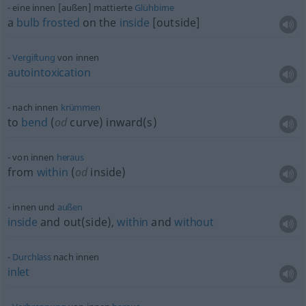
eine innen [außen] mattierte
Glühbirne
a
bulb
frosted
on the
inside
[outside]
Vergiftung
von innen
autointoxication
nach innen
krümmen
to
bend
(
od
curve) inward(s)
von innen
heraus
from
within
(
od
inside)
innen und
außen
inside
and out(side),
within
and
without
Durchlass
nach innen
inlet