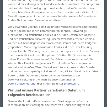
können dieses Menü jederzeit wieder aufrufen, um Ihre Einstellungen zu
Übersicht aller Übersetzungen
ändern oder Ihre Einwilligung zu widerrufen, indem Sie auf den Link
Privatsphäre-Einstellungen am unteren Rand der Webseite klicken. Ihre
(Für mehr Details die Übersetzung anklicken/antippen)
Einstellungen gelten innerhalb unseres Website. Weitere Informationen
finden Sie in unserer Datenschutzerklärung.
on the inside, within
indoors
Wir verwenden Cookies, damit Sie unsere Webseite bestmöglich nutzen
und wir besser mit Ihnen kommunizieren können. Notwendige,
funktionale und statistische Cookies, die für den Betrieb der Webseite
und der statistischen Auswertung unserer Webseite erforderlich sind,
werden auf Grundlage unserer Vorauswahl immer auf Ihrem Endgerät
gespeichert. Marketing-Cookies und Cookies, die der Bereitstellung
(on the)
inside
,
within
innen
nicht außen
personalisierter Werbung dienen, werden nur gespeichert, wenn Sie uns
durch einen Klick auf den „Akzeptieren“-Button Ihr Einverständnis
geben. Klicken Sie ansonsten auf „Fortfahren ohne Akzeptieren“. Sie
können Ihre Einwilligung jederzeit für zukünftige Besuche unserer
Webseite widerrufen. Wenn Sie weitere Informationen zu den Cookies
und den Anpassungsmöglichkeiten möchten, klicken Sie einfach auf den
indoors
innen
im Hause
Button „Mehr Optionen“. Weitergehende Hinweise zu der
Datenverarbeitung entnehmen Sie ansonsten unserer
Datenschutzerklärung
. Hier finden Sie unser
Impressum
.
Wir und unsere Partner verarbeiten Daten, um
Beispielsätze für "innen"
Folgendes bereitzustellen:
Genaue Geolocation-Daten verwenden. Geräteeigenschaften zur
Identifikation aktiv abfragen. Speichern von und/oder Zugriff auf
die Haare nach innen
schlagen