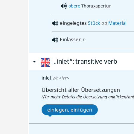
obere
Thoraxapertur
eingelegtes
Stück
od
Material
Einlassen
n
„inlet“
: transitive verb
inlet
v/t
<
irr
>
Übersicht aller Übersetzungen
(Für mehr Details die Übersetzung anklicken/an
einlegen, einfügen