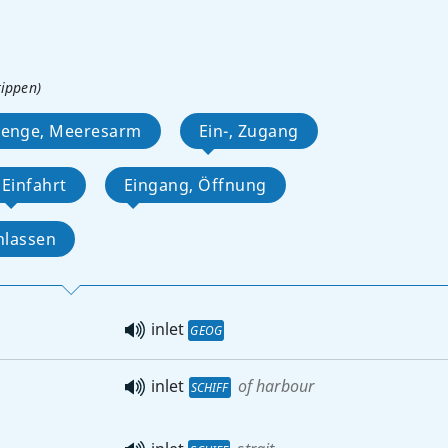
tippen)
renge, Meeresarm
Ein-, Zugang
Einfahrt
Eingang, Öffnung
nlassen
inlet
GEOG
inlet
of harbour
SCHIFF