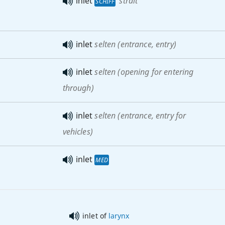
inlet
strait
SCHIFF
inlet
selten
(entrance, entry)
inlet
selten
(opening for entering
through)
inlet
selten
(entrance, entry for
vehicles)
inlet
MED
inlet of
larynx