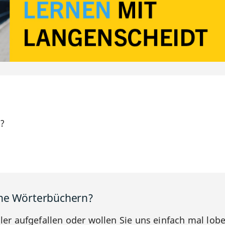
h?
ine Wörterbüchern?
hler aufgefallen oder wollen Sie uns einfach mal lob