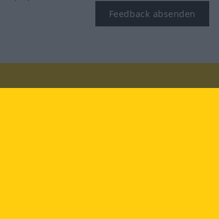
Feedback absenden
Besuchen Sie uns auf:
facebook
YouTube
Instagram
Langenscheidt
NUTZUNGSBEDINGUNGEN