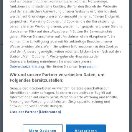
und wir besser mit Ihnen kommunizieren können. Notwendige,
funktionale und statistische Cookies, die für den Betrieb der Webseite
Übersicht aller Übersetzungen
und der statistischen Auswertung unserer Webseite erforderlich sind,
werden auf Grundlage unserer Vorauswahl immer auf Ihrem Endgerät
(Für mehr Details die Übersetzung anklicken/antippen)
gespeichert. Marketing-Cookies und Cookies, die der Bereitstellung
personalisierter Werbung dienen, werden nur gespeichert, wenn Sie uns
nach innen schielend
durch einen Klick auf den „Akzeptieren“-Button Ihr Einverständnis
geben. Klicken Sie ansonsten auf „Fortfahren ohne Akzeptieren“. Sie
können Ihre Einwilligung jederzeit für zukünftige Besuche unserer
Webseite widerrufen. Wenn Sie weitere Informationen zu den Cookies
und den Anpassungsmöglichkeiten möchten, klicken Sie einfach auf den
Button „Mehr Optionen“. Weitergehende Hinweise zu der
(nach innen)
schielend
cross-eyed
Datenverarbeitung entnehmen Sie ansonsten unserer
MED
Datenschutzerklärung
. Hier finden Sie unser
Impressum
.
Wir und unsere Partner verarbeiten Daten, um
Folgendes bereitzustellen:
Genaue Geolocation-Daten verwenden. Geräteeigenschaften zur
Beispielsätze für "cross-eyed"
Identifikation aktiv abfragen. Speichern von und/oder Zugriff auf
Informationen auf einem Gerät. Personalisierte Werbung und Inhalte,
Messung von Werbung und Inhalten, Zielgruppenforschung und
Entwicklung von Dienstleistungen.
cross-eyed
strabismus
Liste der Partner (Lieferanten)
Schielen nach
innen
Mehr Optionen
Akzeptieren