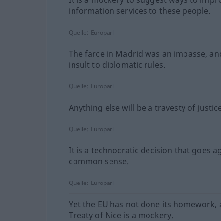
It is a mockery to suggest ways to impr
information services to these people.
Quelle:
Europarl
The farce in Madrid was an impasse, an
insult to diplomatic rules.
Quelle:
Europarl
Anything else will be a travesty of justice
Quelle:
Europarl
It is a technocratic decision that goes a
common sense.
Quelle:
Europarl
Yet the EU has not done its homework, 
Treaty of Nice is a mockery.