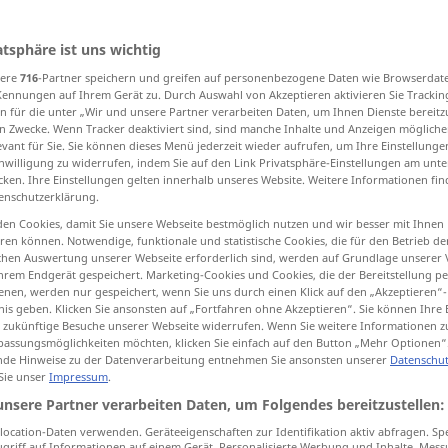
atsphäre ist uns wichtig
sere
716
-Partner speichern und greifen auf personenbezogene Daten wie Browserdat
tippen)
Kennungen auf Ihrem Gerät zu. Durch Auswahl von Akzeptieren aktivieren Sie Trackin
n für die unter „Wir und unsere Partner verarbeiten Daten, um Ihnen Dienste bereitz
empt, disdain, scorn
insult
defiance
n Zwecke. Wenn Tracker deaktiviert sind, sind manche Inhalte und Anzeigen mögliche
evant für Sie. Sie können dieses Menü jederzeit wieder aufrufen, um Ihre Einstellung
inwilligung zu widerrufen, indem Sie auf den Link Privatsphäre-Einstellungen am unt
cken. Ihre Einstellungen gelten innerhalb unseres Website. Weitere Informationen fin
enschutzerklärung.
Hohn
Verspottung
en Cookies, damit Sie unsere Webseite bestmöglich nutzen und wir besser mit Ihnen
en können. Notwendige, funktionale und statistische Cookies, die für den Betrieb d
ischen Auswertung unserer Webseite erforderlich sind, werden auf Grundlage unserer
hrem Endgerät gespeichert. Marketing-Cookies und Cookies, die der Bereitstellung per
nen, werden nur gespeichert, wenn Sie uns durch einen Klick auf den „Akzeptieren“-
nis geben. Klicken Sie ansonsten auf „Fortfahren ohne Akzeptieren“. Sie können Ihre 
ür zukünftige Besuche unserer Webseite widerrufen. Wenn Sie weitere Informationen 
lächeln
hohnlächeln
Hohn
→ siehe „
“
assungsmöglichkeiten möchten, klicken Sie einfach auf den Button „Mehr Optionen“
de Hinweise zu der Datenverarbeitung entnehmen Sie ansonsten unserer
Datenschut
 Sie unser
Impressum
.
lachen
hohnlachen
Hohn
→ siehe „
“
unsere Partner verarbeiten Daten, um Folgendes bereitzustellen:
ocation-Daten verwenden. Geräteeigenschaften zur Identifikation aktiv abfragen. Sp
griff auf Informationen auf einem Gerät. Personalisierte Werbung und Inhalte, Mes