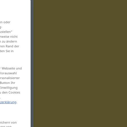
en oder
g-
ustellen“
rweise nicht
en zu ändern
eren Rand der
den Sie in
er Webseite und
 Vorauswahl
sonalisierter
Button Ihr
Einwilligung
zu den Cookies
.
zerklärung
.
eichern von
sung von