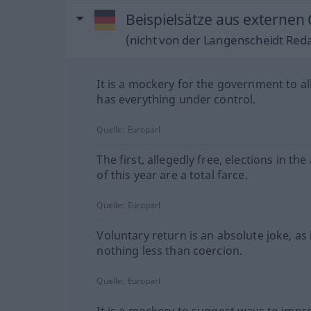
Beispielsätze aus externen
(nicht von der Langenscheidt Reda
It is a mockery for the government to all
has everything under control.
Quelle:
Europarl
The first, allegedly free, elections in th
of this year are a total farce.
Quelle:
Europarl
Voluntary return is an absolute joke, as i
nothing less than coercion.
Quelle:
Europarl