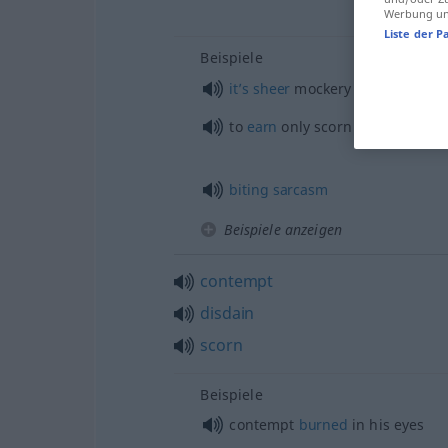
Werbung und
Liste der P
Beispiele
it’s
sheer
mockery
to
earn
only scorn and derision
biting
sarcasm
Beispiele anzeigen
contempt
disdain
scorn
Beispiele
contempt
burned
in his eyes