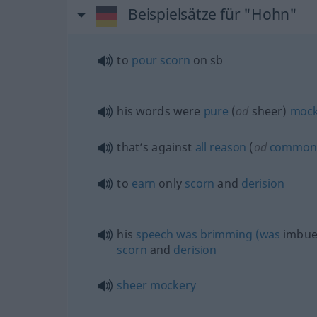
Beispielsätze für "Hohn"
to
pour
scorn
on
sb
his words were
pure
(
od
sheer)
mock
that’s against
all
reason
(
od
common
to
earn
only
scorn
and
derision
his
speech
was
brimming
(was
imbue
scorn
and
derision
sheer
mockery