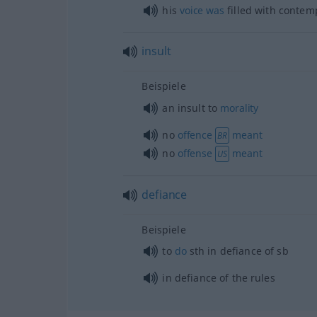
his
voice
was
filled with contem
insult
Beispiele
an insult to
morality
no
offence
meant
BR
no
offense
meant
US
defiance
Beispiele
to
do
sth
in defiance of
sb
in defiance of the rules