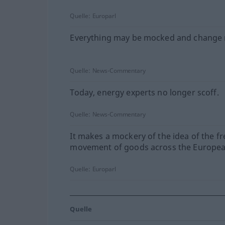
Quelle:
Europarl
Everything may be mocked and change
Quelle:
News-Commentary
Today, energy experts no longer scoff.
Quelle:
News-Commentary
It makes a mockery of the idea of the fr
movement of goods across the Europea
Quelle:
Europarl
Quelle