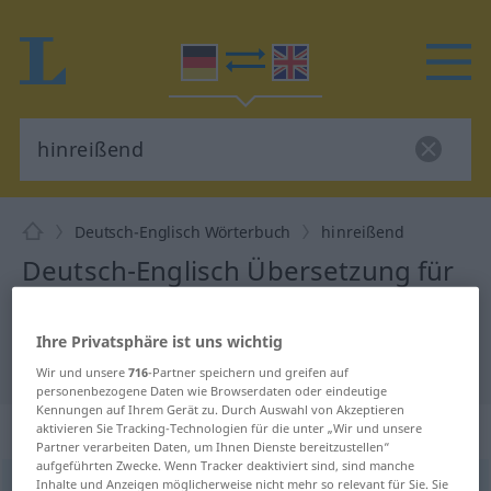
Deutsch-Englisch Wörterbuch
hinreißend
Deutsch-Englisch Übersetzung für
"hinreißend"
Ihre Privatsphäre ist uns wichtig
"hinreißend" Englisch Übersetzung
Wir und unsere
716
-Partner speichern und greifen auf
personenbezogene Daten wie Browserdaten oder eindeutige
Kennungen auf Ihrem Gerät zu. Durch Auswahl von Akzeptieren
„hinreißend“
: Adjektiv
aktivieren Sie Tracking-Technologien für die unter „Wir und unsere
Partner verarbeiten Daten, um Ihnen Dienste bereitzustellen“
aufgeführten Zwecke. Wenn Tracker deaktiviert sind, sind manche
Inhalte und Anzeigen möglicherweise nicht mehr so relevant für Sie. Sie
hinreißend
adj