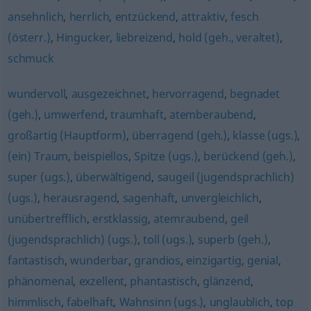
ansehnlich
,
herrlich
,
entzückend
,
attraktiv
,
fesch
(österr.)
,
Hingucker
,
liebreizend
,
hold (geh., veraltet)
,
schmuck
wundervoll
,
ausgezeichnet
,
hervorragend
,
begnadet
(geh.)
,
umwerfend
,
traumhaft
,
atemberaubend
,
großartig (Hauptform)
,
überragend (geh.)
,
klasse (ugs.)
,
(ein) Traum
,
beispiellos
,
Spitze (ugs.)
,
berückend (geh.)
,
super (ugs.)
,
überwältigend
,
saugeil (jugendsprachlich)
(ugs.)
,
herausragend
,
sagenhaft
,
unvergleichlich
,
unübertrefflich
,
erstklassig
,
atemraubend
,
geil
(jugendsprachlich) (ugs.)
,
toll (ugs.)
,
superb (geh.)
,
fantastisch
,
wunderbar
,
grandios
,
einzigartig
,
genial
,
phänomenal
,
exzellent
,
phantastisch
,
glänzend
,
himmlisch
,
fabelhaft
,
Wahnsinn (ugs.)
,
unglaublich
,
top