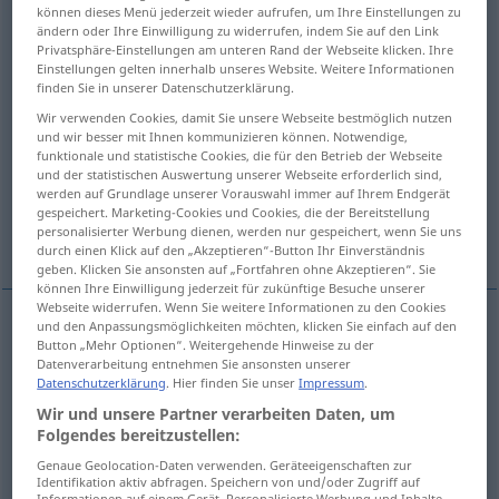
können dieses Menü jederzeit wieder aufrufen, um Ihre Einstellungen zu
ändern oder Ihre Einwilligung zu widerrufen, indem Sie auf den Link
Übersicht aller Übersetzungen
Privatsphäre-Einstellungen am unteren Rand der Webseite klicken. Ihre
(Für mehr Details die Übersetzung anklicken/antippen)
Einstellungen gelten innerhalb unseres Website. Weitere Informationen
finden Sie in unserer Datenschutzerklärung.
entrancing, enchanting
delightful
Wir verwenden Cookies, damit Sie unsere Webseite bestmöglich nutzen
und wir besser mit Ihnen kommunizieren können. Notwendige,
funktionale und statistische Cookies, die für den Betrieb der Webseite
fascinating
overpowering
und der statistischen Auswertung unserer Webseite erforderlich sind,
werden auf Grundlage unserer Vorauswahl immer auf Ihrem Endgerät
gespeichert. Marketing-Cookies und Cookies, die der Bereitstellung
personalisierter Werbung dienen, werden nur gespeichert, wenn Sie uns
breathtaking
thrilling
durch einen Klick auf den „Akzeptieren“-Button Ihr Einverständnis
geben. Klicken Sie ansonsten auf „Fortfahren ohne Akzeptieren“. Sie
können Ihre Einwilligung jederzeit für zukünftige Besuche unserer
Webseite widerrufen. Wenn Sie weitere Informationen zu den Cookies
und den Anpassungsmöglichkeiten möchten, klicken Sie einfach auf den
Button „Mehr Optionen“. Weitergehende Hinweise zu der
entrancing
hinreißend
begeisternd
Datenverarbeitung entnehmen Sie ansonsten unserer
Datenschutzerklärung
. Hier finden Sie unser
Impressum
.
enchanting
hinreißend
begeisternd
Wir und unsere Partner verarbeiten Daten, um
Folgendes bereitzustellen:
Genaue Geolocation-Daten verwenden. Geräteeigenschaften zur
delightful
hinreißend
entzückend
Identifikation aktiv abfragen. Speichern von und/oder Zugriff auf
Informationen auf einem Gerät. Personalisierte Werbung und Inhalte,