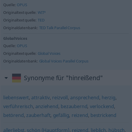
Quelle:
OPUS
Originaltextquelle:
WIT³
Originaltextquelle:
TED
Originaldatenbank:
TED Talk Parallel Corpus
GlobalVoices
Quelle:
OPUS
Originaltextquelle:
Global Voices
Originaldatenbank:
Global Voices Parallel Corpus
Synonyme für "hinreißend"
liebenswert
,
attraktiv
,
reizvoll
,
ansprechend
,
herzig
,
verführerisch
,
anziehend
,
bezaubernd
,
verlockend
,
betörend
,
zauberhaft
,
gefällig
,
reizend
,
bestrickend
allerliebst
,
schön (Hauptform)
,
reizend
,
lieblich
,
hübsch
,