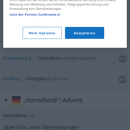
Messung von Werbung und Inhalten, Zielgruppenforschung und
Entwicklung von Dienstleistungen.
Liste der Partner (Lieferanten)
fascinating
hinreißend
faszinierend
Mehr Optionen
Akzeptieren
overpowering
hinreißend
überwältigend
breathtaking
hinreißend
atemberaubend
thrilling
hinreißend
packend
„hinreißend“
: Adverb
hinreißend
adv
Übersicht aller Übersetzungen