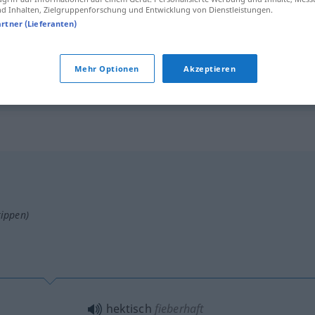
 Inhalten, Zielgruppenforschung und Entwicklung von Dienstleistungen.
hektisch
Person
artner (Lieferanten)
hektisch
Nachfrage etc
WIRTSCH
Mehr Optionen
Akzeptieren
tippen)
hektisch
fieberhaft