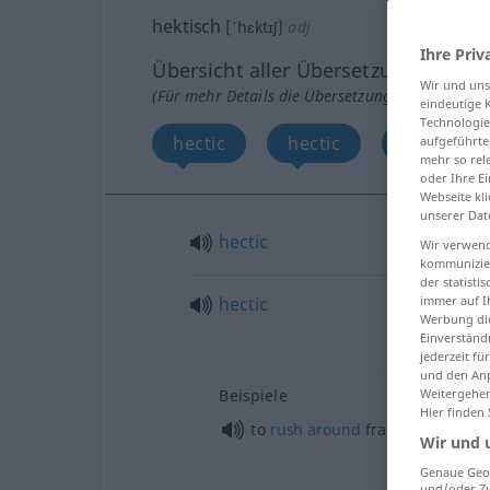
hektisch
[ˈhɛktɪʃ]
adj
Ihre Priv
Übersicht aller Übersetzungen
Wir und un
(Für mehr Details die Übersetzung anklicken/an
eindeutige 
Technologie
hectic
hectic
frantic
aufgeführte
mehr so rel
oder Ihre E
Webseite kli
unserer Dat
hectic
Wir verwend
kommunizier
der statist
hectic
immer auf I
Werbung die
Einverständ
jederzeit f
und den Anp
Beispiele
Weitergehen
Hier finden
to
rush
around
frantically
Wir und 
Genaue Geol
und/oder Zu