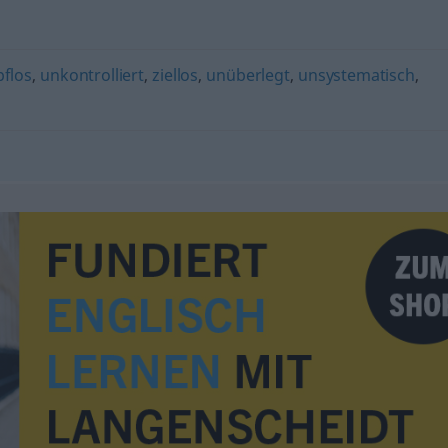
flos
,
unkontrolliert
,
ziellos
,
unüberlegt
,
unsystematisch
,