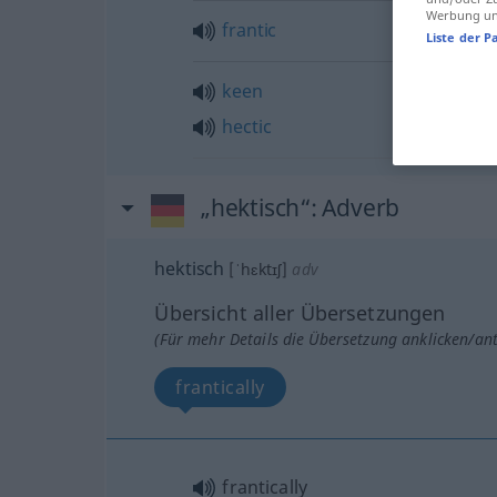
Werbung und
frantic
Liste der P
keen
hectic
„hektisch“
: Adverb
hektisch
[ˈhɛktɪʃ]
adv
Übersicht aller Übersetzungen
(Für mehr Details die Übersetzung anklicken/an
frantically
frantically