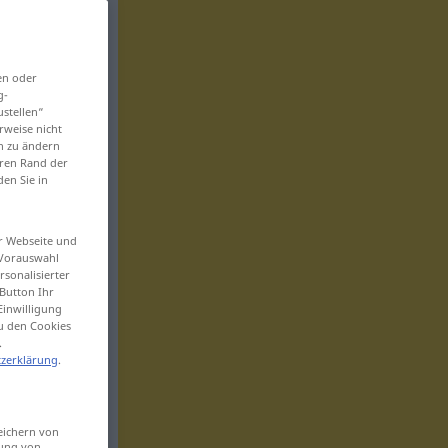
en oder
g-
ustellen“
rweise nicht
en zu ändern
eren Rand der
den Sie in
er Webseite und
 Vorauswahl
sonalisierter
Button Ihr
Einwilligung
zu den Cookies
.
zerklärung
.
eichern von
sung von