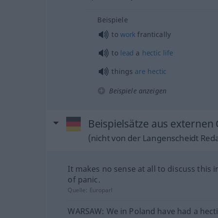
Beispiele
to
work
frantically
to
lead
a
hectic
life
things
are
hectic
Beispiele anzeigen
Beispielsätze aus externen 
(nicht von der Langenscheidt Reda
It makes no sense at all to discuss this i
of panic.
Quelle:
Europarl
WARSAW: We in Poland have had a hect