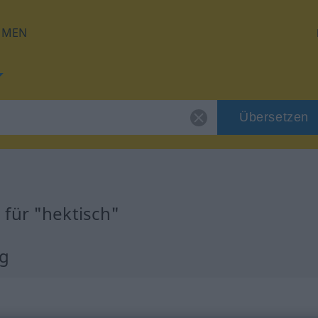
HMEN
Übersetzen
für "hektisch"
ng