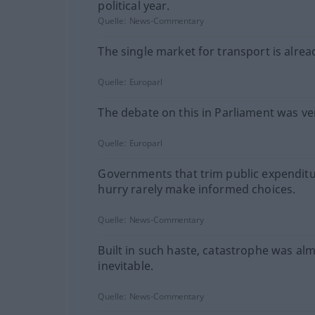
political year.
Quelle:
News-Commentary
The single market for transport is alread
Quelle:
Europarl
The debate on this in Parliament was very
Quelle:
Europarl
Governments that trim public expenditu
hurry rarely make informed choices.
Quelle:
News-Commentary
Built in such haste, catastrophe was al
inevitable.
Quelle:
News-Commentary