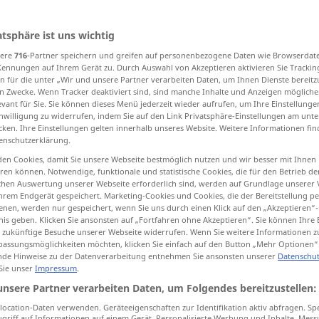
atsphäre ist uns wichtig
sere
716
-Partner speichern und greifen auf personenbezogene Daten wie Browserdat
tippen)
Kennungen auf Ihrem Gerät zu. Durch Auswahl von Akzeptieren aktivieren Sie Trackin
n für die unter „Wir und unsere Partner verarbeiten Daten, um Ihnen Dienste bereitz
keen, hectic
n Zwecke. Wenn Tracker deaktiviert sind, sind manche Inhalte und Anzeigen mögliche
evant für Sie. Sie können dieses Menü jederzeit wieder aufrufen, um Ihre Einstellung
inwilligung zu widerrufen, indem Sie auf den Link Privatsphäre-Einstellungen am unt
cken. Ihre Einstellungen gelten innerhalb unseres Website. Weitere Informationen fin
enschutzerklärung.
hektisch
Fieber, Röte etc
MED
en Cookies, damit Sie unsere Webseite bestmöglich nutzen und wir besser mit Ihnen
en können. Notwendige, funktionale und statistische Cookies, die für den Betrieb d
ischen Auswertung unserer Webseite erforderlich sind, werden auf Grundlage unserer
hrem Endgerät gespeichert. Marketing-Cookies und Cookies, die der Bereitstellung per
hektisch
Betriebsamkeit, Zeit, Alltag
nen, werden nur gespeichert, wenn Sie uns durch einen Klick auf den „Akzeptieren“-
etc
nis geben. Klicken Sie ansonsten auf „Fortfahren ohne Akzeptieren“. Sie können Ihre 
FIG
ür zukünftige Besuche unserer Webseite widerrufen. Wenn Sie weitere Informationen 
assungsmöglichkeiten möchten, klicken Sie einfach auf den Button „Mehr Optionen“
de Hinweise zu der Datenverarbeitung entnehmen Sie ansonsten unserer
Datenschut
 Sie unser
Impressum
.
od
hektische Aktivitäten
entwickeln
(
unsere Partner verarbeiten Daten, um Folgendes bereitzustellen:
entfalten)
ocation-Daten verwenden. Geräteeigenschaften zur Identifikation aktiv abfragen. Sp
griff auf Informationen auf einem Gerät. Personalisierte Werbung und Inhalte, Mes