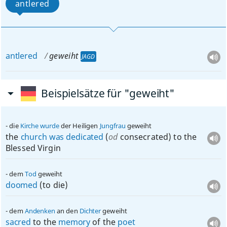
antlered
antlered
geweiht
JAGD
Beispielsätze für "geweiht"
die
Kirche
wurde
der Heiligen
Jungfrau
geweiht
the
church
was
dedicated
(
od
consecrated) to the
Blessed Virgin
dem
Tod
geweiht
doomed
(to die)
dem
Andenken
an den
Dichter
geweiht
sacred
to the
memory
of the
poet