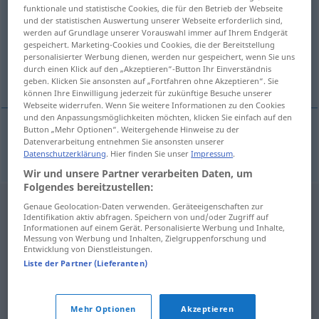
funktionale und statistische Cookies, die für den Betrieb der Webseite
und der statistischen Auswertung unserer Webseite erforderlich sind,
Übersicht aller Übersetzungen
werden auf Grundlage unserer Vorauswahl immer auf Ihrem Endgerät
(Für mehr Details die Übersetzung anklicken/antippen)
gespeichert. Marketing-Cookies und Cookies, die der Bereitstellung
personalisierter Werbung dienen, werden nur gespeichert, wenn Sie uns
durch einen Klick auf den „Akzeptieren“-Button Ihr Einverständnis
geweiht, Geweih tragend
geben. Klicken Sie ansonsten auf „Fortfahren ohne Akzeptieren“. Sie
können Ihre Einwilligung jederzeit für zukünftige Besuche unserer
Webseite widerrufen. Wenn Sie weitere Informationen zu den Cookies
und den Anpassungsmöglichkeiten möchten, klicken Sie einfach auf den
Button „Mehr Optionen“. Weitergehende Hinweise zu der
Datenverarbeitung entnehmen Sie ansonsten unserer
geweiht
,
Geweih
tragend
antlered
Datenschutzerklärung
. Hier finden Sie unser
Impressum
.
Wir und unsere Partner verarbeiten Daten, um
Folgendes bereitzustellen:
Genaue Geolocation-Daten verwenden. Geräteeigenschaften zur
Identifikation aktiv abfragen. Speichern von und/oder Zugriff auf
Informationen auf einem Gerät. Personalisierte Werbung und Inhalte,
Messung von Werbung und Inhalten, Zielgruppenforschung und
Entwicklung von Dienstleistungen.
Liste der Partner (Lieferanten)
Mehr Optionen
Akzeptieren