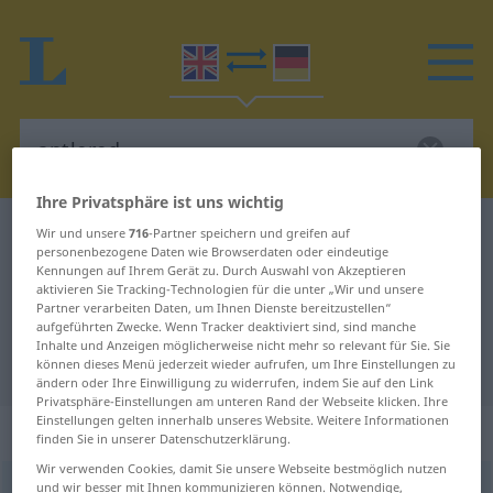
Ihre Privatsphäre ist uns wichtig
Englisch-Deutsch Wörterbuch
antlered
Wir und unsere
716
-Partner speichern und greifen auf
personenbezogene Daten wie Browserdaten oder eindeutige
Englisch-Deutsch Übersetzung für
Kennungen auf Ihrem Gerät zu. Durch Auswahl von Akzeptieren
aktivieren Sie Tracking-Technologien für die unter „Wir und unsere
"antlered"
Partner verarbeiten Daten, um Ihnen Dienste bereitzustellen“
aufgeführten Zwecke. Wenn Tracker deaktiviert sind, sind manche
Inhalte und Anzeigen möglicherweise nicht mehr so relevant für Sie. Sie
"antlered" Deutsch Übersetzung
können dieses Menü jederzeit wieder aufrufen, um Ihre Einstellungen zu
ändern oder Ihre Einwilligung zu widerrufen, indem Sie auf den Link
Privatsphäre-Einstellungen am unteren Rand der Webseite klicken. Ihre
Einstellungen gelten innerhalb unseres Website. Weitere Informationen
„antlered“
: adjective
finden Sie in unserer Datenschutzerklärung.
Wir verwenden Cookies, damit Sie unsere Webseite bestmöglich nutzen
und wir besser mit Ihnen kommunizieren können. Notwendige,
antlered
adj