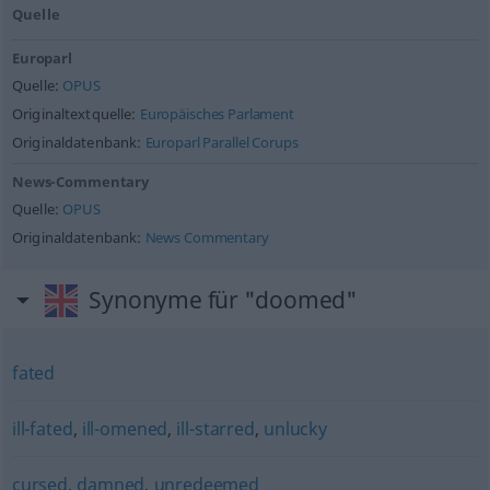
Quelle
Europarl
Quelle:
OPUS
Originaltextquelle:
Europäisches Parlament
Originaldatenbank:
Europarl Parallel Corups
News-Commentary
Quelle:
OPUS
Originaldatenbank:
News Commentary
Synonyme für "doomed"
fated
ill-fated
,
ill-omened
,
ill-starred
,
unlucky
cursed
,
damned
,
unredeemed