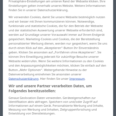
Privatsphäre-Einstellungen am unteren Rand der Webseite klicken. Ihre
Einstellungen gelten innerhalb unseres Website. Weitere Informationen
Übersicht aller Übersetzungen
finden Sie in unserer Datenschutzerklärung.
(Für mehr Details die Übersetzung anklicken/antippen)
Wir verwenden Cookies, damit Sie unsere Webseite bestmöglich nutzen
und wir besser mit Ihnen kommunizieren können. Notwendige,
funktionale und statistische Cookies, die für den Betrieb der Webseite
verloren, dem Untergang geweiht
und der statistischen Auswertung unserer Webseite erforderlich sind,
werden auf Grundlage unserer Vorauswahl immer auf Ihrem Endgerät
gespeichert. Marketing-Cookies und Cookies, die der Bereitstellung
verurteilt, verdammt
personalisierter Werbung dienen, werden nur gespeichert, wenn Sie uns
durch einen Klick auf den „Akzeptieren“-Button Ihr Einverständnis
geben. Klicken Sie ansonsten auf „Fortfahren ohne Akzeptieren“. Sie
können Ihre Einwilligung jederzeit für zukünftige Besuche unserer
Webseite widerrufen. Wenn Sie weitere Informationen zu den Cookies
und den Anpassungsmöglichkeiten möchten, klicken Sie einfach auf den
verloren
, dem
Untergang
geweiht
doomed
Button „Mehr Optionen“. Weitergehende Hinweise zu der
Datenverarbeitung entnehmen Sie ansonsten unserer
Datenschutzerklärung
. Hier finden Sie unser
Impressum
.
Wir und unsere Partner verarbeiten Daten, um
Folgendes bereitzustellen:
verurteilt
,
verdammt
(
to
zu
to do
zu tun
)
Genaue Geolocation-Daten verwenden. Geräteeigenschaften zur
Identifikation aktiv abfragen. Speichern von und/oder Zugriff auf
doomed
FIG
Informationen auf einem Gerät. Personalisierte Werbung und Inhalte,
Messung von Werbung und Inhalten, Zielgruppenforschung und
Entwicklung von Dienstleistungen.