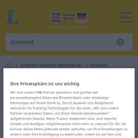
Englisch-Deutsch Wörterbuch
doomed
Englisch-Deutsch Übersetzung für
Ihre Privatsphäre ist uns wichtig
"doomed"
Wir und unsere
716
-Partner speichern und greifen auf
personenbezogene Daten wie Browserdaten oder eindeutige
"doomed" Deutsch Übersetzung
Kennungen auf Ihrem Gerät zu. Durch Auswahl von Akzeptieren
aktivieren Sie Tracking-Technologien für die unter „Wir und unsere
Partner verarbeiten Daten, um Ihnen Dienste bereitzustellen“
aufgeführten Zwecke. Wenn Tracker deaktiviert sind, sind manche
„doomed“
: adjective
Inhalte und Anzeigen möglicherweise nicht mehr so relevant für Sie. Sie
können dieses Menü jederzeit wieder aufrufen, um Ihre Einstellungen zu
ändern oder Ihre Einwilligung zu widerrufen, indem Sie auf den Link
doomed
adj