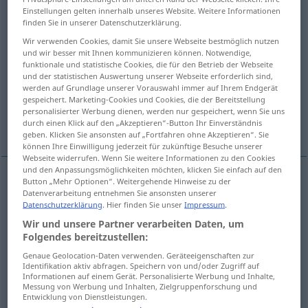
Einstellungen gelten innerhalb unseres Website. Weitere Informationen
finden Sie in unserer Datenschutzerklärung.
Übersicht aller Übersetzungen
Wir verwenden Cookies, damit Sie unsere Webseite bestmöglich nutzen
(Für mehr Details die Übersetzung anklicken/antippen)
und wir besser mit Ihnen kommunizieren können. Notwendige,
funktionale und statistische Cookies, die für den Betrieb der Webseite
bestimmen, vorsehen
und der statistischen Auswertung unserer Webseite erforderlich sind,
werden auf Grundlage unserer Vorauswahl immer auf Ihrem Endgerät
gespeichert. Marketing-Cookies und Cookies, die der Bereitstellung
vorausbestimmen, prädestinieren,
personalisierter Werbung dienen, werden nur gespeichert, wenn Sie uns
ausersehen
durch einen Klick auf den „Akzeptieren“-Button Ihr Einverständnis
geben. Klicken Sie ansonsten auf „Fortfahren ohne Akzeptieren“. Sie
können Ihre Einwilligung jederzeit für zukünftige Besuche unserer
Webseite widerrufen. Wenn Sie weitere Informationen zu den Cookies
und den Anpassungsmöglichkeiten möchten, klicken Sie einfach auf den
Button „Mehr Optionen“. Weitergehende Hinweise zu der
Datenverarbeitung entnehmen Sie ansonsten unserer
bestimmen
,
vorsehen
destine
thing: intend
Datenschutzerklärung
. Hier finden Sie unser
Impressum
.
Wir und unsere Partner verarbeiten Daten, um
Folgendes bereitzustellen:
Genaue Geolocation-Daten verwenden. Geräteeigenschaften zur
(voraus)bestimmen,
prädestinieren
,
ausersehen
Identifikation aktiv abfragen. Speichern von und/oder Zugriff auf
Informationen auf einem Gerät. Personalisierte Werbung und Inhalte,
(
besonders
durch Umstände
od
Schicksal)
destine
Messung von Werbung und Inhalten, Zielgruppenforschung und
Entwicklung von Dienstleistungen.