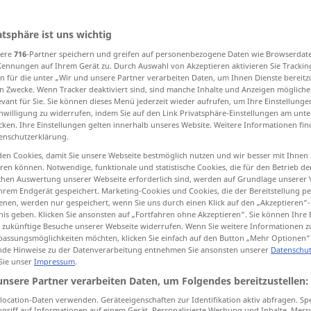
atsphäre ist uns wichtig
sere
716
-Partner speichern und greifen auf personenbezogene Daten wie Browserdat
tippen)
Kennungen auf Ihrem Gerät zu. Durch Auswahl von Akzeptieren aktivieren Sie Trackin
n für die unter „Wir und unsere Partner verarbeiten Daten, um Ihnen Dienste bereitz
ht
Weitere Beispiele...
n Zwecke. Wenn Tracker deaktiviert sind, sind manche Inhalte und Anzeigen mögliche
evant für Sie. Sie können dieses Menü jederzeit wieder aufrufen, um Ihre Einstellung
inwilligung zu widerrufen, indem Sie auf den Link Privatsphäre-Einstellungen am unt
cken. Ihre Einstellungen gelten innerhalb unseres Website. Weitere Informationen fin
enschutzerklärung.
damned
besonders
REL
en Cookies, damit Sie unsere Webseite bestmöglich nutzen und wir besser mit Ihnen
en können. Notwendige, funktionale und statistische Cookies, die für den Betrieb d
ischen Auswertung unserer Webseite erforderlich sind, werden auf Grundlage unserer
hrem Endgerät gespeichert. Marketing-Cookies und Cookies, die der Bereitstellung per
nen, werden nur gespeichert, wenn Sie uns durch einen Klick auf den „Akzeptieren“-
the damned
nis geben. Klicken Sie ansonsten auf „Fortfahren ohne Akzeptieren“. Sie können Ihre 
ür zukünftige Besuche unserer Webseite widerrufen. Wenn Sie weitere Informationen 
assungsmöglichkeiten möchten, klicken Sie einfach auf den Button „Mehr Optionen“
damned
cursed
de Hinweise zu der Datenverarbeitung entnehmen Sie ansonsten unserer
Datenschut
VULG
 Sie unser
Impressum
.
unsere Partner verarbeiten Daten, um Folgendes bereitzustellen:
ocation-Daten verwenden. Geräteeigenschaften zur Identifikation aktiv abfragen. Sp
ren
I
lost
every
damned one of
them
for
griff auf Informationen auf einem Gerät. Personalisierte Werbung und Inhalte, Mes