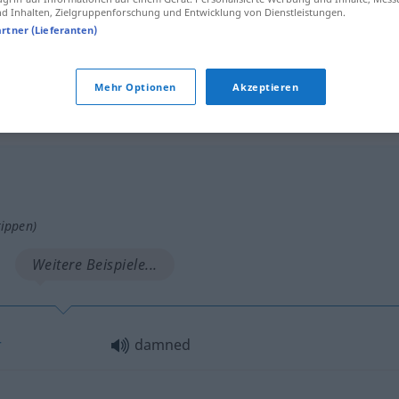
 Inhalten, Zielgruppenforschung und Entwicklung von Dienstleistungen.
emphasis
VULG
artner (Lieferanten)
a damned
sight
better
Mehr Optionen
Akzeptieren
tippen)
Weitere Beispiele...
r
damned