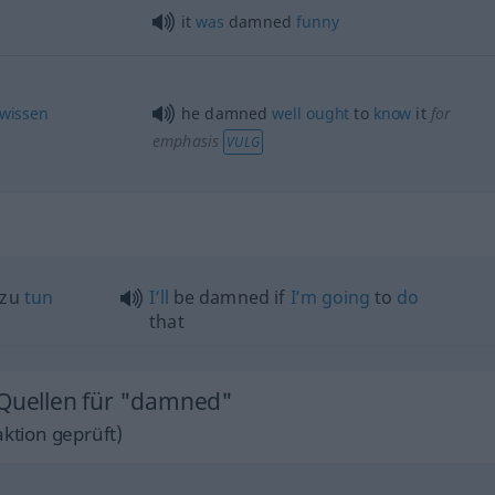
it
was
damned
funny
wissen
he damned
well
ought
to
know
it
for
emphasis
VULG
 zu
tun
I’ll
be damned if
I’m
going
to
do
that
 Quellen für "damned"
ktion geprüft)