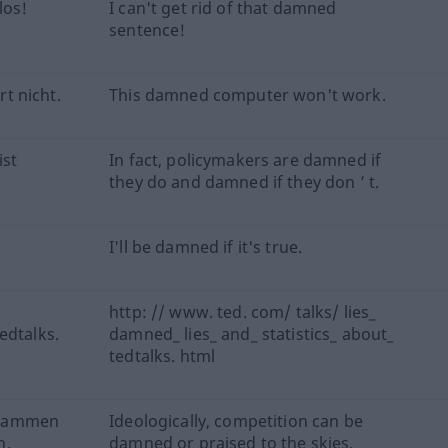
los!
I can't get rid of that damned
sentence!
t nicht.
This damned computer won't work.
ist
In fact, policymakers are damned if
they do and damned if they don ’ t.
I'll be damned if it's true.
http: // www. ted. com/ talks/ lies_
edtalks.
damned_ lies_ and_ statistics_ about_
tedtalks. html
rdammen
Ideologically, competition can be
n.
damned or praised to the skies.