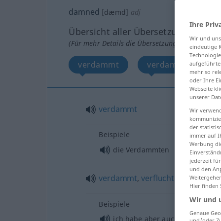
damned
[dæmd]
adj
Ihre Priv
Übersicht aller Übersetzungen
Wir und un
(Für mehr Details die Übersetzung anklicken/an
eindeutige 
Technologie
verdammt
verdammt, verfluc
aufgeführte
mehr so rel
oder Ihre E
Webseite kli
unserer Dat
verdammt
Wir verwend
kommunizier
der statist
Beispiele
immer auf I
Werbung die
die Verdammten
Einverständ
jederzeit f
und den Anp
verdammt
,
verflucht
Weitergehen
Hier finden
Wir und 
Beispiele
Genaue Geol
ich habe aber auch jeden
verlo
und/oder Zu