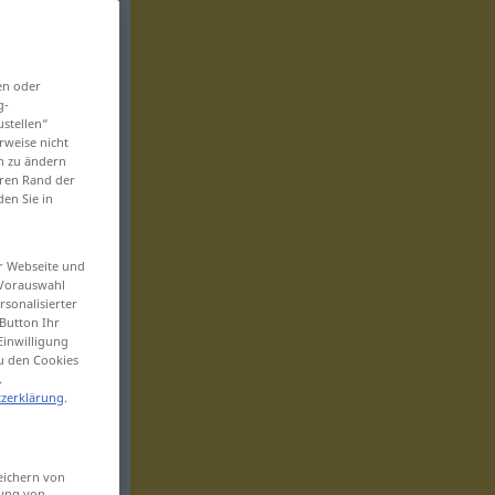
en oder
g-
ustellen“
rweise nicht
en zu ändern
eren Rand der
den Sie in
er Webseite und
 Vorauswahl
sonalisierter
Button Ihr
Einwilligung
zu den Cookies
.
zerklärung
.
eichern von
sung von