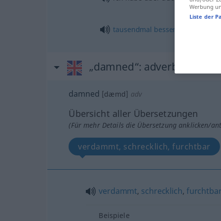
Werbung und
Liste der P
tausendmal
besser
„damned“
: adverb
damned
[dæmd]
adv
Übersicht aller Übersetzungen
(Für mehr Details die Übersetzung anklicken/an
verdammt, schrecklich, furchtbar
verdammt
,
schrecklich
,
furchtba
Beispiele