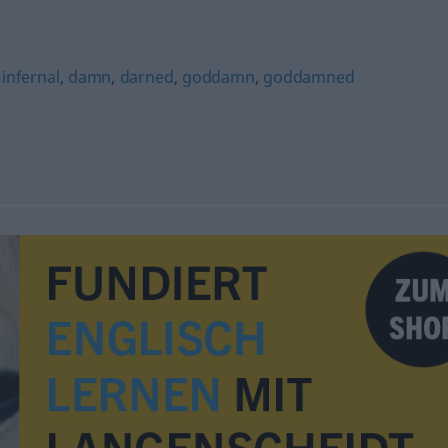
,
infernal
,
damn
,
darned
,
goddamn
,
goddamned