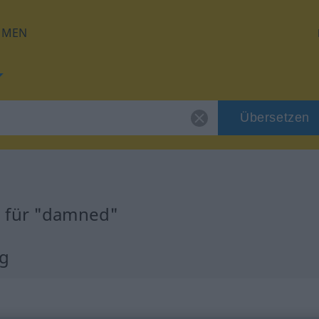
HMEN
Übersetzen
g für "damned"
g