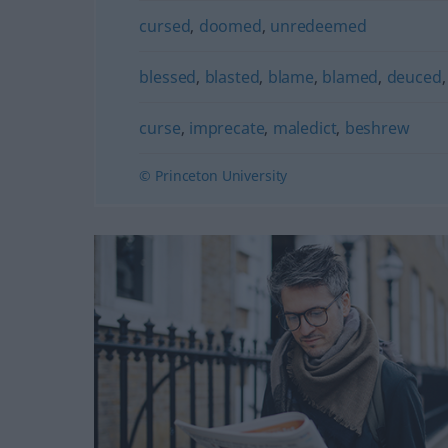
cursed
,
doomed
,
unredeemed
blessed
,
blasted
,
blame
,
blamed
,
deuced
curse
,
imprecate
,
maledict
,
beshrew
© Princeton University