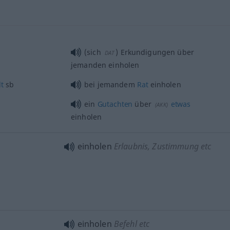
(sich
) Erkundigungen über
DAT
jemanden einholen
t
sb
bei jemandem
Rat
einholen
ein
Gutachten
über
etwas
(
AKK
)
einholen
einholen
Erlaubnis, Zustimmung etc
einholen
Befehl etc