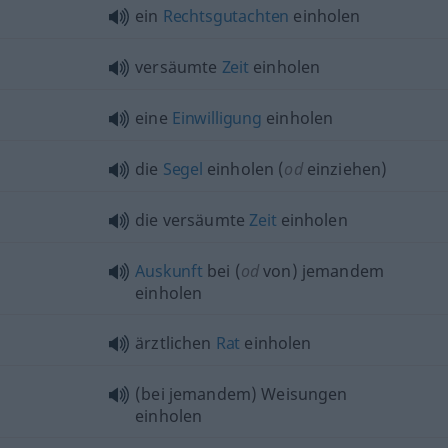
ein
Rechtsgutachten
einholen
versäumte
Zeit
einholen
eine
Einwilligung
einholen
die
Segel
einholen (
od
einziehen)
die versäumte
Zeit
einholen
Auskunft
bei (
od
von) jemandem
einholen
ärztlichen
Rat
einholen
(bei jemandem) Weisungen
einholen