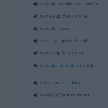
to
obtain
(
od
take)
legal
opinion
to
make
up (for)
lost
time
to
obtain
consent
to
take
(
od
get) in the sails
to
make
up for
lost
time
to
obtain
information
from
sb
to
take
medical
advice
to
ask
(
sb
) for instructions