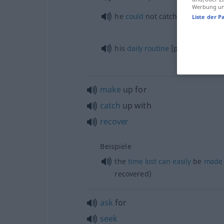
Werbung und
he
could
not catch up with his 
Liste der P
his
daily
routine
[past]
caught
up
make
up for
catch
up with
recover
Beispiele
the
time
lost
can
easily
be
made
recovered)
ask
for
seek