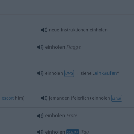
neue Instruktionen einholen
einholen
Flagge
einkaufen
einholen
→ siehe „
“
UMG
d
escort
him)
jemanden (feierlich) einholen
LITER
einholen
Ernte
einholen
Tau
SCHIFF