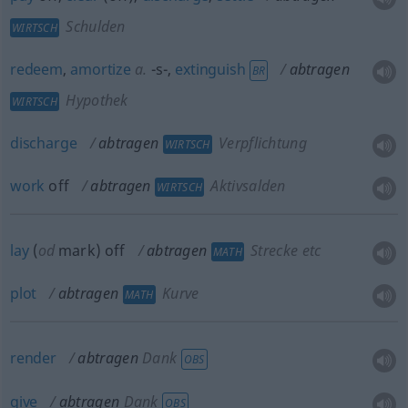
Schulden
WIRTSCH
redeem
,
amortize
a.
-s-,
extinguish
abtragen
BR
Hypothek
WIRTSCH
discharge
abtragen
Verpflichtung
WIRTSCH
work
off
abtragen
Aktivsalden
WIRTSCH
lay
(
od
mark) off
abtragen
Strecke etc
MATH
plot
abtragen
Kurve
MATH
render
abtragen
Dank
OBS
give
abtragen
Dank
OBS