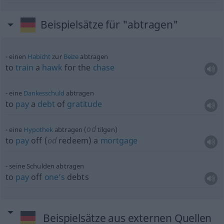
Beispielsätze für "abtragen"
einen
Habicht
zur
Beize
abtragen
to
train
a
hawk
for the
chase
eine
Dankesschuld
abtragen
to
pay
a
debt
of
gratitude
od
eine
Hypothek
abtragen (
tilgen)
to
pay
off (
od
redeem) a
mortgage
seine Schulden abtragen
to
pay
off
one’s
debts
Beispielsätze aus externen Quellen