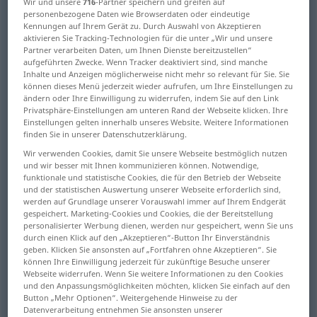
Wir und unsere
716
-Partner speichern und greifen auf
personenbezogene Daten wie Browserdaten oder eindeutige
Übersicht aller Übersetzungen
Kennungen auf Ihrem Gerät zu. Durch Auswahl von Akzeptieren
aktivieren Sie Tracking-Technologien für die unter „Wir und unsere
(Für mehr Details die Übersetzung anklicken/antippen)
Partner verarbeiten Daten, um Ihnen Dienste bereitzustellen“
aufgeführten Zwecke. Wenn Tracker deaktiviert sind, sind manche
wear out
Inhalte und Anzeigen möglicherweise nicht mehr so relevant für Sie. Sie
können dieses Menü jederzeit wieder aufrufen, um Ihre Einstellungen zu
ändern oder Ihre Einwilligung zu widerrufen, indem Sie auf den Link
Privatsphäre-Einstellungen am unteren Rand der Webseite klicken. Ihre
demolish, pull down, clear away, level, cut
Einstellungen gelten innerhalb unseres Website. Weitere Informationen
finden Sie in unserer Datenschutzerklärung.
erode, degrade, cut away, denude, wear away,
Wir verwenden Cookies, damit Sie unsere Webseite bestmöglich nutzen
remove bluntly
und wir besser mit Ihnen kommunizieren können. Notwendige,
funktionale und statistische Cookies, die für den Betrieb der Webseite
und der statistischen Auswertung unserer Webseite erforderlich sind,
werden auf Grundlage unserer Vorauswahl immer auf Ihrem Endgerät
cut off, remove
gespeichert. Marketing-Cookies und Cookies, die der Bereitstellung
personalisierter Werbung dienen, werden nur gespeichert, wenn Sie uns
durch einen Klick auf den „Akzeptieren“-Button Ihr Einverständnis
pay off, clear off, discharge, settle, redeem,
geben. Klicken Sie ansonsten auf „Fortfahren ohne Akzeptieren“. Sie
discharge...
können Ihre Einwilligung jederzeit für zukünftige Besuche unserer
Webseite widerrufen. Wenn Sie weitere Informationen zu den Cookies
und den Anpassungsmöglichkeiten möchten, klicken Sie einfach auf den
render, give
yield
Button „Mehr Optionen“. Weitergehende Hinweise zu der
Datenverarbeitung entnehmen Sie ansonsten unserer