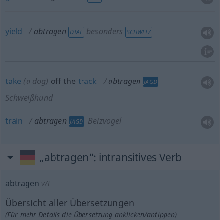
yield
abtragen
besonders
DIAL
SCHWEIZ
take
(a dog)
off the
track
abtragen
JAGD
Schweißhund
train
abtragen
Beizvogel
JAGD
„abtragen“
: intransitives Verb
abtragen
v/i
Übersicht aller Übersetzungen
(Für mehr Details die Übersetzung anklicken/antippen)