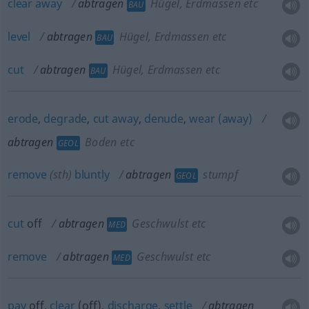
clear
away
abtragen
Hügel, Erdmassen etc
BAU
level
abtragen
Hügel, Erdmassen etc
BAU
cut
abtragen
Hügel, Erdmassen etc
BAU
erode
,
degrade
,
cut
away
,
denude
,
wear
(away)
abtragen
Boden etc
GEOL
remove
(
sth
)
bluntly
abtragen
stumpf
GEOL
cut
off
abtragen
Geschwulst etc
MED
remove
abtragen
Geschwulst etc
MED
pay
off,
clear
(off),
discharge
,
settle
abtragen