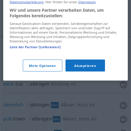
Datenschutzerklärung
. Hier finden Sie unser
Impressum
.
take off the track, train
plot, lay off
Wir und unsere Partner verarbeiten Daten, um
Folgendes bereitzustellen:
clear away, remove
Genaue Geolocation-Daten verwenden. Geräteeigenschaften zur
Identifikation aktiv abfragen. Speichern von und/oder Zugriff auf
Informationen auf einem Gerät. Personalisierte Werbung und Inhalte,
Messung von Werbung und Inhalten, Zielgruppenforschung und
Entwicklung von Dienstleistungen.
Liste der Partner (Lieferanten)
clear
(
od
take)
away
,
remove
abtragen
Geschirr,
Reste etc
Mehr Optionen
Akzeptieren
wear
out
abtragen
Kleidung etc
demolish
abtragen
Mauer, Haus etc
BAU
pull
down
abtragen
Mauer, Haus etc
BAU