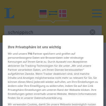
Ihre Privatsphäre ist uns wichtig
Deutsch-Dänisch Wörterbuch
schnippisch
Wir und unsere
716
-Partner speichern und greifen auf
Deutsch-Dänisch Übersetzung für
personenbezogene Daten wie Browserdaten oder eindeutige
Kennungen auf Ihrem Gerät zu. Durch Auswahl von Akzeptieren
"schnippisch"
aktivieren Sie Tracking-Technologien für die unter „Wir und unsere
Partner verarbeiten Daten, um Ihnen Dienste bereitzustellen“
aufgeführten Zwecke. Wenn Tracker deaktiviert sind, sind manche
Inhalte und Anzeigen möglicherweise nicht mehr so relevant für Sie. Sie
"schnippisch" Dänisch Übersetzung
können dieses Menü jederzeit wieder aufrufen, um Ihre Einstellungen zu
ändern oder Ihre Einwilligung zu widerrufen, indem Sie auf den Link
Privatsphäre-Einstellungen am unteren Rand der Webseite klicken. Ihre
„schnippisch“
Einstellungen gelten innerhalb unseres Website. Weitere Informationen
finden Sie in unserer Datenschutzerklärung.
Wir verwenden Cookies, damit Sie unsere Webseite bestmöglich nutzen
schnippisch