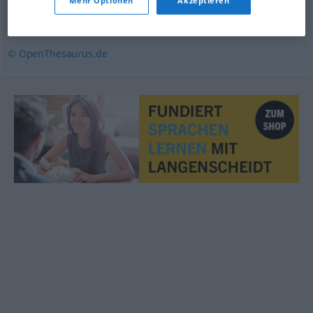
Mehr Optionen
Akzeptieren
sarkastisch
,
spitz
,
ätzend
© OpenThesaurus.de