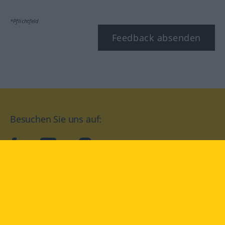
*Pflichtfeld
Feedback absenden
Besuchen Sie uns auf:
facebook
YouTube
Instagram
Langenscheidt