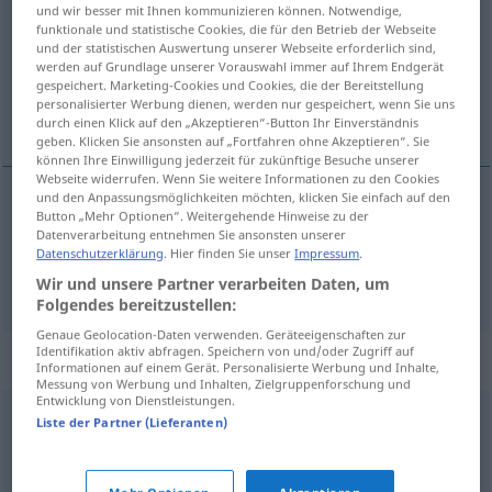
und wir besser mit Ihnen kommunizieren können. Notwendige,
funktionale und statistische Cookies, die für den Betrieb der Webseite
Übersicht aller Übersetzungen
und der statistischen Auswertung unserer Webseite erforderlich sind,
(Für mehr Details die Übersetzung anklicken/antippen)
werden auf Grundlage unserer Vorauswahl immer auf Ihrem Endgerät
gespeichert. Marketing-Cookies und Cookies, die der Bereitstellung
personalisierter Werbung dienen, werden nur gespeichert, wenn Sie uns
knibsk, næsvis
durch einen Klick auf den „Akzeptieren“-Button Ihr Einverständnis
geben. Klicken Sie ansonsten auf „Fortfahren ohne Akzeptieren“. Sie
können Ihre Einwilligung jederzeit für zukünftige Besuche unserer
Webseite widerrufen. Wenn Sie weitere Informationen zu den Cookies
und den Anpassungsmöglichkeiten möchten, klicken Sie einfach auf den
Button „Mehr Optionen“. Weitergehende Hinweise zu der
knibsk
schnippisch
Datenverarbeitung entnehmen Sie ansonsten unserer
Datenschutzerklärung
. Hier finden Sie unser
Impressum
.
næsvis
schnippisch
Wir und unsere Partner verarbeiten Daten, um
Folgendes bereitzustellen:
Genaue Geolocation-Daten verwenden. Geräteeigenschaften zur
Identifikation aktiv abfragen. Speichern von und/oder Zugriff auf
Synonyme für "schnippisch"
Informationen auf einem Gerät. Personalisierte Werbung und Inhalte,
Messung von Werbung und Inhalten, Zielgruppenforschung und
Entwicklung von Dienstleistungen.
Liste der Partner (Lieferanten)
eingebildet
,
hochnäsig
,
überkandidelt
bissig
,
zynisch
,
beißend
,
beleidigend
,
spöttisch
,
satirisch
,