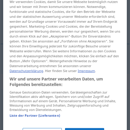
Wir verwenden Cookies, damit Sie unsere Webseite bestmöglich nutzen
und wir besser mit Ihnen kommunizieren können. Notwendige,
Übersicht aller Übersetzungen
funktionale und statistische Cookies, die für den Betrieb der Webseite
und der statistischen Auswertung unserer Webseite erforderlich sind,
(Für mehr Details die Übersetzung anklicken/antippen)
werden auf Grundlage unserer Vorauswahl immer auf Ihrem Endgerät
gespeichert. Marketing-Cookies und Cookies, die der Bereitstellung
ætsende
personalisierter Werbung dienen, werden nur gespeichert, wenn Sie uns
durch einen Klick auf den „Akzeptieren“-Button Ihr Einverständnis
geben. Klicken Sie ansonsten auf „Fortfahren ohne Akzeptieren“. Sie
können Ihre Einwilligung jederzeit für zukünftige Besuche unserer
Webseite widerrufen. Wenn Sie weitere Informationen zu den Cookies
und den Anpassungsmöglichkeiten möchten, klicken Sie einfach auf den
ætsende
a.
ätzend
FIG
Button „Mehr Optionen“. Weitergehende Hinweise zu der
Datenverarbeitung entnehmen Sie ansonsten unserer
Datenschutzerklärung
. Hier finden Sie unser
Impressum
.
Wir und unsere Partner verarbeiten Daten, um
Synonyme für "ätzend"
Folgendes bereitzustellen:
Genaue Geolocation-Daten verwenden. Geräteeigenschaften zur
Identifikation aktiv abfragen. Speichern von und/oder Zugriff auf
sauer
,
essigsauer
,
aggressiv (Flüssigkeit)
Informationen auf einem Gerät. Personalisierte Werbung und Inhalte,
Messung von Werbung und Inhalten, Zielgruppenforschung und
Entwicklung von Dienstleistungen.
doof (ugs.)
,
Kacke (derb)
,
lahm (ugs.)
Liste der Partner (Lieferanten)