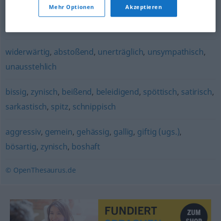
polemisch
,
scharf
,
unsachlich
Mehr Optionen
Akzeptieren
reizend
,
beißend
,
scharf
widerwärtig
,
abstoßend
,
unerträglich
,
unsympathisch
,
unausstehlich
bissig
,
zynisch
,
beißend
,
beleidigend
,
spöttisch
,
satirisch
,
sarkastisch
,
spitz
,
schnippisch
aggressiv
,
gemein
,
gehässig
,
gallig
,
giftig (ugs.)
,
bösartig
,
zynisch
,
boshaft
© OpenThesaurus.de