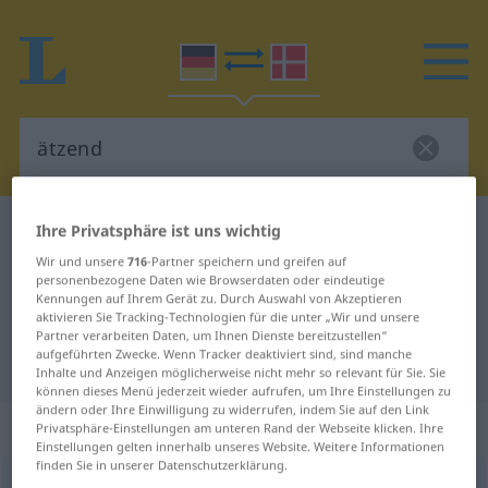
Ihre Privatsphäre ist uns wichtig
Deutsch-Dänisch Wörterbuch
ätzend
Deutsch-Dänisch Übersetzung für
Wir und unsere
716
-Partner speichern und greifen auf
personenbezogene Daten wie Browserdaten oder eindeutige
"ätzend"
Kennungen auf Ihrem Gerät zu. Durch Auswahl von Akzeptieren
aktivieren Sie Tracking-Technologien für die unter „Wir und unsere
Partner verarbeiten Daten, um Ihnen Dienste bereitzustellen“
aufgeführten Zwecke. Wenn Tracker deaktiviert sind, sind manche
"ätzend" Dänisch Übersetzung
Inhalte und Anzeigen möglicherweise nicht mehr so relevant für Sie. Sie
können dieses Menü jederzeit wieder aufrufen, um Ihre Einstellungen zu
ändern oder Ihre Einwilligung zu widerrufen, indem Sie auf den Link
„ätzend“
Privatsphäre-Einstellungen am unteren Rand der Webseite klicken. Ihre
Einstellungen gelten innerhalb unseres Website. Weitere Informationen
finden Sie in unserer Datenschutzerklärung.
ätzend