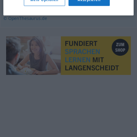
spitz
,
ätzend
,
schnippisch
© OpenThesaurus.de