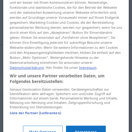
und wir besser mit Ihnen kommunizieren können. Notwendige,
funktionale und statistische Cookies, die für den Betrieb der Webseite
Übersicht aller Übersetzungen
und der statistischen Auswertung unserer Webseite erforderlich sind,
werden auf Grundlage unserer Vorauswahl immer auf Ihrem Endgerät
(Für mehr Details die Übersetzung anklicken/antippen)
gespeichert. Marketing-Cookies und Cookies, die der Bereitstellung
personalisierter Werbung dienen, werden nur gespeichert, wenn Sie uns
sarkastisk, spydig
durch einen Klick auf den „Akzeptieren“-Button Ihr Einverständnis
geben. Klicken Sie ansonsten auf „Fortfahren ohne Akzeptieren“. Sie
können Ihre Einwilligung jederzeit für zukünftige Besuche unserer
Webseite widerrufen. Wenn Sie weitere Informationen zu den Cookies
und den Anpassungsmöglichkeiten möchten, klicken Sie einfach auf den
Button „Mehr Optionen“. Weitergehende Hinweise zu der
sarkastisk
,
spydig
sarkastisch
Datenverarbeitung entnehmen Sie ansonsten unserer
Datenschutzerklärung
. Hier finden Sie unser
Impressum
.
Wir und unsere Partner verarbeiten Daten, um
Folgendes bereitzustellen:
Synonyme für "sarkastisch"
Genaue Geolocation-Daten verwenden. Geräteeigenschaften zur
Identifikation aktiv abfragen. Speichern von und/oder Zugriff auf
Informationen auf einem Gerät. Personalisierte Werbung und Inhalte,
beißend
,
spöttisch
,
höhnisch
,
beleidigend
,
vernichtend
,
Messung von Werbung und Inhalten, Zielgruppenforschung und
Entwicklung von Dienstleistungen.
ehrenrührig
,
verächtlich
Liste der Partner (Lieferanten)
bissig
,
zynisch
,
beißend
,
beleidigend
,
spöttisch
,
satirisch
,
Mehr Optionen
Akzeptieren