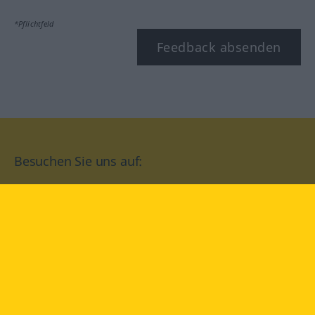
*Pflichtfeld
Feedback absenden
Besuchen Sie uns auf:
facebook
YouTube
Instagram
Langenscheidt