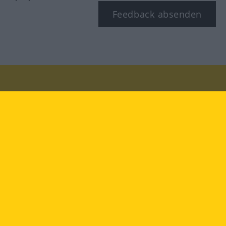
Feedback absenden
Besuchen Sie uns auf:
facebook
YouTube
Instagram
Langenscheidt
NUTZUNGSBEDINGUNGEN