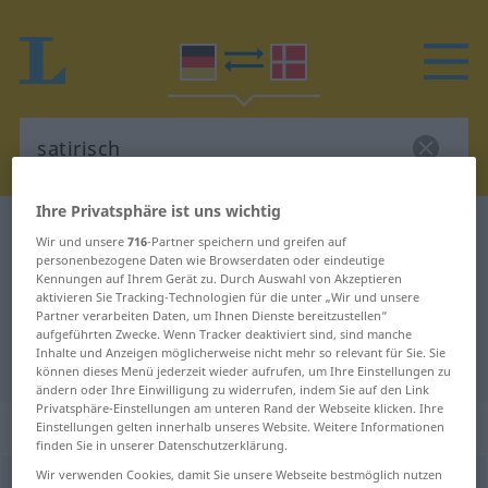
Ihre Privatsphäre ist uns wichtig
Deutsch-Dänisch Wörterbuch
satirisch
Wir und unsere
716
-Partner speichern und greifen auf
Deutsch-Dänisch Übersetzung für
personenbezogene Daten wie Browserdaten oder eindeutige
Kennungen auf Ihrem Gerät zu. Durch Auswahl von Akzeptieren
"satirisch"
aktivieren Sie Tracking-Technologien für die unter „Wir und unsere
Partner verarbeiten Daten, um Ihnen Dienste bereitzustellen“
aufgeführten Zwecke. Wenn Tracker deaktiviert sind, sind manche
Inhalte und Anzeigen möglicherweise nicht mehr so relevant für Sie. Sie
"satirisch" Dänisch Übersetzung
können dieses Menü jederzeit wieder aufrufen, um Ihre Einstellungen zu
ändern oder Ihre Einwilligung zu widerrufen, indem Sie auf den Link
Privatsphäre-Einstellungen am unteren Rand der Webseite klicken. Ihre
„satirisch“
Einstellungen gelten innerhalb unseres Website. Weitere Informationen
finden Sie in unserer Datenschutzerklärung.
Wir verwenden Cookies, damit Sie unsere Webseite bestmöglich nutzen
satirisch