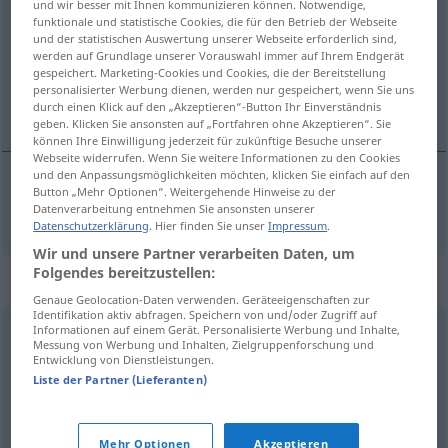
und wir besser mit Ihnen kommunizieren können. Notwendige,
funktionale und statistische Cookies, die für den Betrieb der Webseite
Übersicht aller Übersetzungen
und der statistischen Auswertung unserer Webseite erforderlich sind,
werden auf Grundlage unserer Vorauswahl immer auf Ihrem Endgerät
(Für mehr Details die Übersetzung anklicken/antippen)
gespeichert. Marketing-Cookies und Cookies, die der Bereitstellung
personalisierter Werbung dienen, werden nur gespeichert, wenn Sie uns
satirisk
durch einen Klick auf den „Akzeptieren“-Button Ihr Einverständnis
geben. Klicken Sie ansonsten auf „Fortfahren ohne Akzeptieren“. Sie
können Ihre Einwilligung jederzeit für zukünftige Besuche unserer
Webseite widerrufen. Wenn Sie weitere Informationen zu den Cookies
und den Anpassungsmöglichkeiten möchten, klicken Sie einfach auf den
Button „Mehr Optionen“. Weitergehende Hinweise zu der
satirisk
satirisch
Datenverarbeitung entnehmen Sie ansonsten unserer
Datenschutzerklärung
. Hier finden Sie unser
Impressum
.
Wir und unsere Partner verarbeiten Daten, um
Folgendes bereitzustellen:
Synonyme für "satirisch"
Genaue Geolocation-Daten verwenden. Geräteeigenschaften zur
Identifikation aktiv abfragen. Speichern von und/oder Zugriff auf
Informationen auf einem Gerät. Personalisierte Werbung und Inhalte,
Messung von Werbung und Inhalten, Zielgruppenforschung und
bissig
,
zynisch
,
beißend
,
beleidigend
,
spöttisch
,
Entwicklung von Dienstleistungen.
sarkastisch
,
spitz
,
ätzend
,
schnippisch
Liste der Partner (Lieferanten)
© OpenThesaurus.de
Mehr Optionen
Akzeptieren