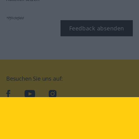
*Pflichtfeld
Feedback absenden
Besuchen Sie uns auf:
facebook
YouTube
Instagram
Langenscheidt