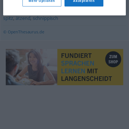
Mehr Optionen
Akzeptieren
bissig
,
zynisch
,
beißend
,
spöttisch
,
satirisch
,
sarkastisch
,
spitz
,
ätzend
,
schnippisch
© OpenThesaurus.de