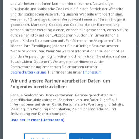
und wir besser mit Ihnen kommunizieren können. Notwendige,
funktionale und statistische Cookies, die für den Betrieb der Webseite
Übersicht aller Übersetzungen
und der statistischen Auswertung unserer Webseite erforderlich sind,
(Für mehr Details die Übersetzung anklicken/antippen)
werden auf Grundlage unserer Vorauswahl immer auf Ihrem Endgerät
gespeichert. Marketing-Cookies und Cookies, die der Bereitstellung
personalisierter Werbung dienen, werden nur gespeichert, wenn Sie uns
fornærmende
durch einen Klick auf den „Akzeptieren“-Button Ihr Einverständnis
geben. Klicken Sie ansonsten auf „Fortfahren ohne Akzeptieren“. Sie
können Ihre Einwilligung jederzeit für zukünftige Besuche unserer
Webseite widerrufen. Wenn Sie weitere Informationen zu den Cookies
und den Anpassungsmöglichkeiten möchten, klicken Sie einfach auf den
Button „Mehr Optionen“. Weitergehende Hinweise zu der
fornærmende
beleidigend
Datenverarbeitung entnehmen Sie ansonsten unserer
Datenschutzerklärung
. Hier finden Sie unser
Impressum
.
Wir und unsere Partner verarbeiten Daten, um
Synonyme für "beleidigend"
Folgendes bereitzustellen:
Genaue Geolocation-Daten verwenden. Geräteeigenschaften zur
Identifikation aktiv abfragen. Speichern von und/oder Zugriff auf
Informationen auf einem Gerät. Personalisierte Werbung und Inhalte,
ehrenrührig
,
gehässig
Messung von Werbung und Inhalten, Zielgruppenforschung und
Entwicklung von Dienstleistungen.
Liste der Partner (Lieferanten)
beißend
,
spöttisch
,
höhnisch
,
sarkastisch
,
vernichtend
,
ehrenrührig
,
verächtlich