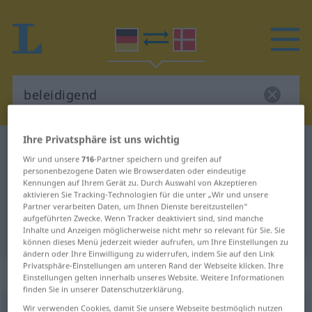
Ihre Privatsphäre ist uns wichtig
Deutsch-Dänisch Wörterbuch
beleidigend
Wir und unsere
716
-Partner speichern und greifen auf
Deutsch-Dänisch Übersetzung für
personenbezogene Daten wie Browserdaten oder eindeutige
Kennungen auf Ihrem Gerät zu. Durch Auswahl von Akzeptieren
"beleidigend"
aktivieren Sie Tracking-Technologien für die unter „Wir und unsere
Partner verarbeiten Daten, um Ihnen Dienste bereitzustellen“
aufgeführten Zwecke. Wenn Tracker deaktiviert sind, sind manche
"beleidigend" Dänisch Übersetzung
Inhalte und Anzeigen möglicherweise nicht mehr so relevant für Sie. Sie
können dieses Menü jederzeit wieder aufrufen, um Ihre Einstellungen zu
ändern oder Ihre Einwilligung zu widerrufen, indem Sie auf den Link
Privatsphäre-Einstellungen am unteren Rand der Webseite klicken. Ihre
„beleidigend“
Einstellungen gelten innerhalb unseres Website. Weitere Informationen
finden Sie in unserer Datenschutzerklärung.
Wir verwenden Cookies, damit Sie unsere Webseite bestmöglich nutzen
beleidigend