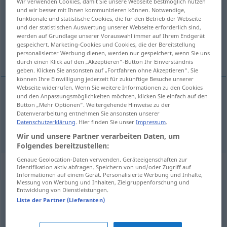
Wir verwenden Cookies, damit Sie unsere Webseite bestmöglich nutzen
und wir besser mit Ihnen kommunizieren können. Notwendige,
Übersicht aller Übersetzungen
funktionale und statistische Cookies, die für den Betrieb der Webseite
und der statistischen Auswertung unserer Webseite erforderlich sind,
(Für mehr Details die Übersetzung anklicken/antippen)
werden auf Grundlage unserer Vorauswahl immer auf Ihrem Endgerät
gespeichert. Marketing-Cookies und Cookies, die der Bereitstellung
bidende, svidende
personalisierter Werbung dienen, werden nur gespeichert, wenn Sie uns
durch einen Klick auf den „Akzeptieren“-Button Ihr Einverständnis
geben. Klicken Sie ansonsten auf „Fortfahren ohne Akzeptieren“. Sie
können Ihre Einwilligung jederzeit für zukünftige Besuche unserer
Webseite widerrufen. Wenn Sie weitere Informationen zu den Cookies
und den Anpassungsmöglichkeiten möchten, klicken Sie einfach auf den
bidende
a.
beißend
Button „Mehr Optionen“. Weitergehende Hinweise zu der
FIG
Datenverarbeitung entnehmen Sie ansonsten unserer
Datenschutzerklärung
. Hier finden Sie unser
Impressum
.
svidende
beißend
Wir und unsere Partner verarbeiten Daten, um
Folgendes bereitzustellen:
Genaue Geolocation-Daten verwenden. Geräteeigenschaften zur
Synonyme für "beißend"
Identifikation aktiv abfragen. Speichern von und/oder Zugriff auf
Informationen auf einem Gerät. Personalisierte Werbung und Inhalte,
Messung von Werbung und Inhalten, Zielgruppenforschung und
Entwicklung von Dienstleistungen.
reizend
,
scharf
,
ätzend
Liste der Partner (Lieferanten)
qualvoll
,
schmerzvoll
,
brennend
,
schmerzhaft
,
stechend
,