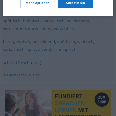
Mehr Optionen
Akzeptieren
schmerzlich
,
quälerisch
spöttisch
,
höhnisch
,
sarkastisch
,
beleidigend
,
vernichtend
,
ehrenrührig
,
verächtlich
bissig
,
zynisch
,
beleidigend
,
spöttisch
,
satirisch
,
sarkastisch
,
spitz
,
ätzend
,
schnippisch
scharf (Geschmack)
© OpenThesaurus.de