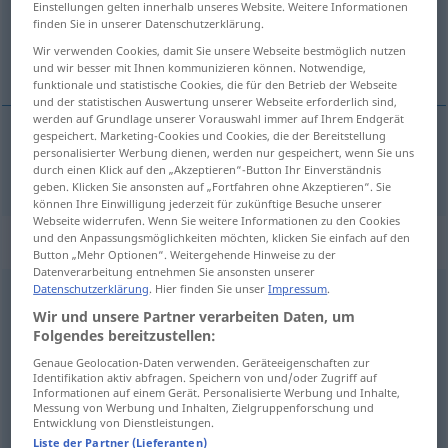
Einstellungen gelten innerhalb unseres Website. Weitere Informationen
finden Sie in unserer Datenschutzerklärung.
Übersicht aller Übersetzungen
Wir verwenden Cookies, damit Sie unsere Webseite bestmöglich nutzen
(Für mehr Details die Übersetzung anklicken/antippen)
und wir besser mit Ihnen kommunizieren können. Notwendige,
funktionale und statistische Cookies, die für den Betrieb der Webseite
und der statistischen Auswertung unserer Webseite erforderlich sind,
werden auf Grundlage unserer Vorauswahl immer auf Ihrem Endgerät
gespeichert. Marketing-Cookies und Cookies, die der Bereitstellung
personalisierter Werbung dienen, werden nur gespeichert, wenn Sie uns
herein
rein
→ siehe „
“
UMG
durch einen Klick auf den „Akzeptieren“-Button Ihr Einverständnis
geben. Klicken Sie ansonsten auf „Fortfahren ohne Akzeptieren“. Sie
können Ihre Einwilligung jederzeit für zukünftige Besuche unserer
Webseite widerrufen. Wenn Sie weitere Informationen zu den Cookies
„rein“
und den Anpassungsmöglichkeiten möchten, klicken Sie einfach auf den
Button „Mehr Optionen“. Weitergehende Hinweise zu der
Datenverarbeitung entnehmen Sie ansonsten unserer
Datenschutzerklärung
. Hier finden Sie unser
Impressum
.
rein
Wir und unsere Partner verarbeiten Daten, um
Übersicht aller Übersetzungen
Folgendes bereitzustellen:
(Für mehr Details die Übersetzung anklicken/antippen)
Genaue Geolocation-Daten verwenden. Geräteeigenschaften zur
Identifikation aktiv abfragen. Speichern von und/oder Zugriff auf
Informationen auf einem Gerät. Personalisierte Werbung und Inhalte,
ren, klar, ægte, uskyldig, pur, ren, helt,
Messung von Werbung und Inhalten, Zielgruppenforschung und
fuldstændig
Entwicklung von Dienstleistungen.
Liste der Partner (Lieferanten)