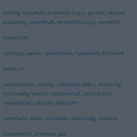
züchtig
,
standhaft
,
ordentlich (ugs.)
,
gesittet
,
sittsam
,
anständig
,
tugendhaft
,
vernünftig (ugs.)
,
moralisch
unbefleckt
tipptopp
,
sauber
,
spiegelblank
,
hygienisch
,
blitzblank
hinein
,
in
unbescholten
,
züchtig
,
unbefleckt (bibl.)
,
anständig
,
unschuldig
,
keusch
,
mädchenhaft
,
jungfräulich
,
unverdorben
,
sittsam
,
unberührt
unbefleckt
,
lauter
,
schuldlos
,
unschuldig
,
makellos
unvermischt
,
orthodox
,
pur