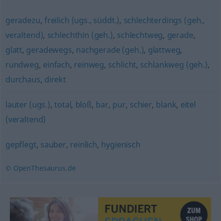
geradezu
,
freilich (ugs., süddt.)
,
schlechterdings (geh.,
veraltend)
,
schlechthin (geh.)
,
schlechtweg
,
gerade
,
glatt
,
geradewegs
,
nachgerade (geh.)
,
glattweg
,
rundweg
,
einfach
,
reinweg
,
schlicht
,
schlankweg (geh.)
,
durchaus
,
direkt
lauter (ugs.)
,
total
,
bloß
,
bar
,
pur
,
schier
,
blank
,
eitel
(veraltend)
gepflegt
,
sauber
,
reinlich
,
hygienisch
© OpenThesaurus.de