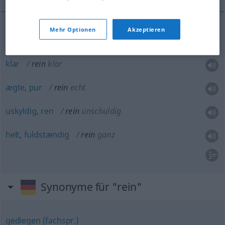
Mehr Optionen
Akzeptieren
ren
rein
klar
rein
klar
ægte
,
pur
rein
echt
uskyldig
,
ren
rein
unschuldig
helt
,
fuldstændig
rein
ganz
Synonyme für "rein"
gediegen (fachspr.)