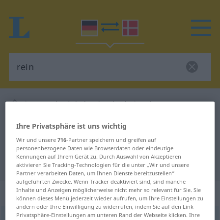
Deutsch-Dänisch Wörterbuch
rein
Deutsch-Dänisch Übersetzung für
Ihre Privatsphäre ist uns wichtig
"rein"
Wir und unsere
716
-Partner speichern und greifen auf
personenbezogene Daten wie Browserdaten oder eindeutige
Kennungen auf Ihrem Gerät zu. Durch Auswahl von Akzeptieren
"rein" Dänisch Übersetzung
aktivieren Sie Tracking-Technologien für die unter „Wir und unsere
Partner verarbeiten Daten, um Ihnen Dienste bereitzustellen“
aufgeführten Zwecke. Wenn Tracker deaktiviert sind, sind manche
Inhalte und Anzeigen möglicherweise nicht mehr so relevant für Sie. Sie
„rein“
können dieses Menü jederzeit wieder aufrufen, um Ihre Einstellungen zu
ändern oder Ihre Einwilligung zu widerrufen, indem Sie auf den Link
Privatsphäre-Einstellungen am unteren Rand der Webseite klicken. Ihre
rein
UMG