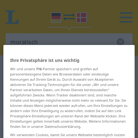
Ihre Privatsphäre ist uns wichtig
Deutsch-Dänisch Wörterbuch
moralisch
Wir und unsere
716
-Partner speichern und greifen auf
Deutsch-Dänisch Übersetzung für
personenbezogene Daten wie Browserdaten oder eindeutige
Kennungen auf Ihrem Gerät zu. Durch Auswahl von Akzeptieren
"moralisch"
aktivieren Sie Tracking-Technologien für die unter „Wir und unsere
Partner verarbeiten Daten, um Ihnen Dienste bereitzustellen“
aufgeführten Zwecke. Wenn Tracker deaktiviert sind, sind manche
Inhalte und Anzeigen möglicherweise nicht mehr so relevant für Sie. Sie
"moralisch" Dänisch Übersetzung
können dieses Menü jederzeit wieder aufrufen, um Ihre Einstellungen zu
ändern oder Ihre Einwilligung zu widerrufen, indem Sie auf den Link
Privatsphäre-Einstellungen am unteren Rand der Webseite klicken. Ihre
„moralisch“
Einstellungen gelten innerhalb unseres Website. Weitere Informationen
finden Sie in unserer Datenschutzerklärung.
Wir verwenden Cookies, damit Sie unsere Webseite bestmöglich nutzen
moralisch