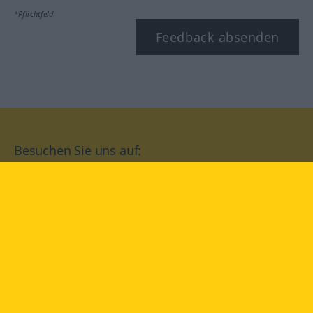
*Pflichtfeld
Feedback absenden
Besuchen Sie uns auf:
facebook
YouTube
Instagram
Langenscheidt
NUTZUNGSBEDINGUNGEN