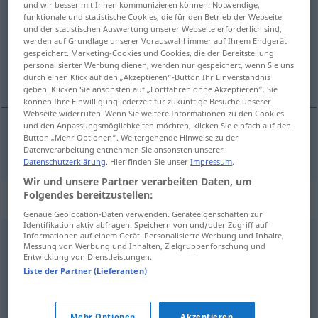
und wir besser mit Ihnen kommunizieren können. Notwendige,
funktionale und statistische Cookies, die für den Betrieb der Webseite
Übersicht aller Übersetzungen
und der statistischen Auswertung unserer Webseite erforderlich sind,
werden auf Grundlage unserer Vorauswahl immer auf Ihrem Endgerät
(Für mehr Details die Übersetzung anklicken/antippen)
gespeichert. Marketing-Cookies und Cookies, die der Bereitstellung
personalisierter Werbung dienen, werden nur gespeichert, wenn Sie uns
moralsk
durch einen Klick auf den „Akzeptieren“-Button Ihr Einverständnis
geben. Klicken Sie ansonsten auf „Fortfahren ohne Akzeptieren“. Sie
können Ihre Einwilligung jederzeit für zukünftige Besuche unserer
Webseite widerrufen. Wenn Sie weitere Informationen zu den Cookies
und den Anpassungsmöglichkeiten möchten, klicken Sie einfach auf den
Button „Mehr Optionen“. Weitergehende Hinweise zu der
moralsk
moralisch
Datenverarbeitung entnehmen Sie ansonsten unserer
Datenschutzerklärung
. Hier finden Sie unser
Impressum
.
Wir und unsere Partner verarbeiten Daten, um
Folgendes bereitzustellen:
Synonyme für "moralisch"
Genaue Geolocation-Daten verwenden. Geräteeigenschaften zur
Identifikation aktiv abfragen. Speichern von und/oder Zugriff auf
Informationen auf einem Gerät. Personalisierte Werbung und Inhalte,
ethisch
,
sittlich
Messung von Werbung und Inhalten, Zielgruppenforschung und
Entwicklung von Dienstleistungen.
Liste der Partner (Lieferanten)
züchtig
,
standhaft
,
ordentlich (ugs.)
,
gesittet
,
sittsam
,
rein
,
anständig
,
tugendhaft
,
vernünftig (ugs.)
Mehr Optionen
Akzeptieren