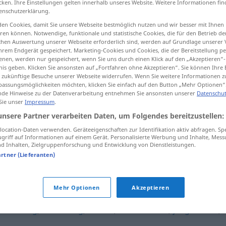
cken. Ihre Einstellungen gelten innerhalb unseres Website. Weitere Informationen fin
enschutzerklärung.
en Cookies, damit Sie unsere Webseite bestmöglich nutzen und wir besser mit Ihnen
en können. Notwendige, funktionale und statistische Cookies, die für den Betrieb d
ischen Auswertung unserer Webseite erforderlich sind, werden auf Grundlage unserer
tippen)
hrem Endgerät gespeichert. Marketing-Cookies und Cookies, die der Bereitstellung per
nen, werden nur gespeichert, wenn Sie uns durch einen Klick auf den „Akzeptieren“-
nis geben. Klicken Sie ansonsten auf „Fortfahren ohne Akzeptieren“. Sie können Ihre 
ür zukünftige Besuche unserer Webseite widerrufen. Wenn Sie weitere Informationen 
assungsmöglichkeiten möchten, klicken Sie einfach auf den Button „Mehr Optionen“
de Hinweise zu der Datenverarbeitung entnehmen Sie ansonsten unserer
Datenschut
 Sie unser
Impressum
.
unverdorben
unsere Partner verarbeiten Daten, um Folgendes bereitzustellen:
ocation-Daten verwenden. Geräteeigenschaften zur Identifikation aktiv abfragen. Sp
griff auf Informationen auf einem Gerät. Personalisierte Werbung und Inhalte, Mes
 Inhalten, Zielgruppenforschung und Entwicklung von Dienstleistungen.
en"
artner (Lieferanten)
Mehr Optionen
Akzeptieren
anständig
,
unschuldig
,
keusch
,
mädchenhaft
,
jungfräulich
,