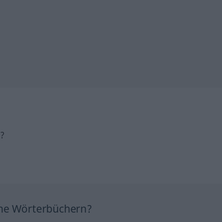
h?
ine Wörterbüchern?