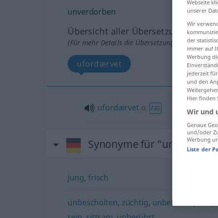
Webseite kli
unverdorben
unserer Dat
Wir verwend
Übersicht aller Übersetzungen
kommunizier
der statist
(Für mehr Details die Übersetzung anklicken/an
immer auf I
Werbung die
ufordærvet
Einverständ
jederzeit f
und den Anp
Weitergehen
Hier finden
ufordærvet
a.
FIG
Wir und 
Genaue Geol
und/oder Zu
Werbung und
Synonyme für "unverdorb
Liste der P
jung
,
frisch
unbescholten
,
züchtig
,
unbefleckt (bibl.)
,
rein
,
sittsam
,
unberührt