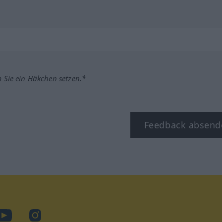
m Sie ein Häkchen setzen.*
Feedback absend
ook
YouTube
Instagram