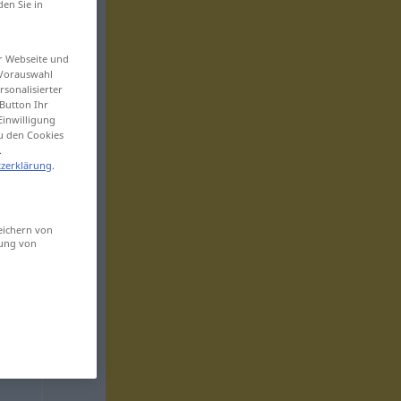
den Sie in
er Webseite und
 Vorauswahl
sonalisierter
Button Ihr
Einwilligung
zu den Cookies
.
zerklärung
.
eichern von
sung von