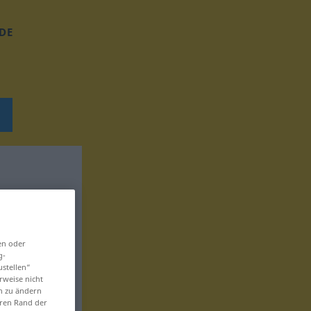
DE
en oder
g-
ustellen“
rweise nicht
en zu ändern
eren Rand der