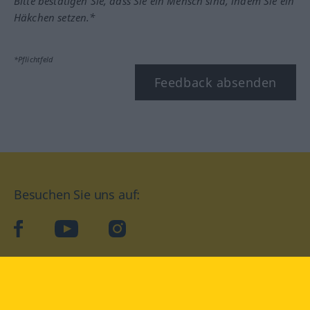
Bitte bestätigen Sie, dass Sie ein Mensch sind, indem Sie ein
Häkchen setzen.*
*Pflichtfeld
Feedback absenden
Besuchen Sie uns auf:
facebook
YouTube
Instagram
Langenscheidt