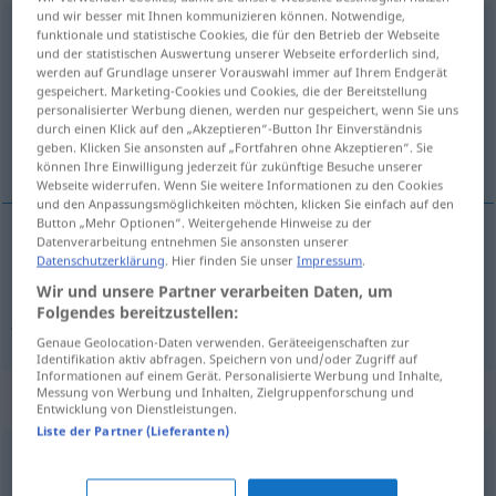
und wir besser mit Ihnen kommunizieren können. Notwendige,
mädchenhaft
<
-est
>
funktionale und statistische Cookies, die für den Betrieb der Webseite
und der statistischen Auswertung unserer Webseite erforderlich sind,
werden auf Grundlage unserer Vorauswahl immer auf Ihrem Endgerät
Übersicht aller Übersetzungen
gespeichert. Marketing-Cookies und Cookies, die der Bereitstellung
(Für mehr Details die Übersetzung anklicken/antippen)
personalisierter Werbung dienen, werden nur gespeichert, wenn Sie uns
durch einen Klick auf den „Akzeptieren“-Button Ihr Einverständnis
geben. Klicken Sie ansonsten auf „Fortfahren ohne Akzeptieren“. Sie
ungpigeagtig, jomfruelig, bly
können Ihre Einwilligung jederzeit für zukünftige Besuche unserer
Webseite widerrufen. Wenn Sie weitere Informationen zu den Cookies
und den Anpassungsmöglichkeiten möchten, klicken Sie einfach auf den
Button „Mehr Optionen“. Weitergehende Hinweise zu der
Datenverarbeitung entnehmen Sie ansonsten unserer
Datenschutzerklärung
. Hier finden Sie unser
Impressum
.
(ung)pigeagtig
mädchenhaft
Wir und unsere Partner verarbeiten Daten, um
Folgendes bereitzustellen:
jomfruelig
,
bly
mädchenhaft
FIG
Genaue Geolocation-Daten verwenden. Geräteeigenschaften zur
Identifikation aktiv abfragen. Speichern von und/oder Zugriff auf
Informationen auf einem Gerät. Personalisierte Werbung und Inhalte,
Messung von Werbung und Inhalten, Zielgruppenforschung und
Synonyme für "mädchenhaft"
Entwicklung von Dienstleistungen.
Liste der Partner (Lieferanten)
kindlich
,
kindhaft
,
knabenhaft
,
(sehr) jung
,
jungenhaft
,