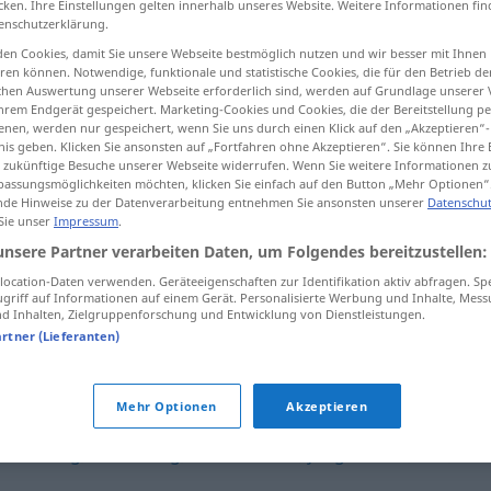
cken. Ihre Einstellungen gelten innerhalb unseres Website. Weitere Informationen fin
enschutzerklärung.
en Cookies, damit Sie unsere Webseite bestmöglich nutzen und wir besser mit Ihnen
en können. Notwendige, funktionale und statistische Cookies, die für den Betrieb d
ischen Auswertung unserer Webseite erforderlich sind, werden auf Grundlage unserer
tippen)
hrem Endgerät gespeichert. Marketing-Cookies und Cookies, die der Bereitstellung per
nen, werden nur gespeichert, wenn Sie uns durch einen Klick auf den „Akzeptieren“-
nis geben. Klicken Sie ansonsten auf „Fortfahren ohne Akzeptieren“. Sie können Ihre 
ür zukünftige Besuche unserer Webseite widerrufen. Wenn Sie weitere Informationen 
assungsmöglichkeiten möchten, klicken Sie einfach auf den Button „Mehr Optionen“
de Hinweise zu der Datenverarbeitung entnehmen Sie ansonsten unserer
Datenschut
 Sie unser
Impressum
.
keusch
unsere Partner verarbeiten Daten, um Folgendes bereitzustellen:
ocation-Daten verwenden. Geräteeigenschaften zur Identifikation aktiv abfragen. Sp
griff auf Informationen auf einem Gerät. Personalisierte Werbung und Inhalte, Mes
 Inhalten, Zielgruppenforschung und Entwicklung von Dienstleistungen.
artner (Lieferanten)
unkörperlich
Mehr Optionen
Akzeptieren
anständig
,
unschuldig
,
mädchenhaft
,
jungfräulich
,
rein
,