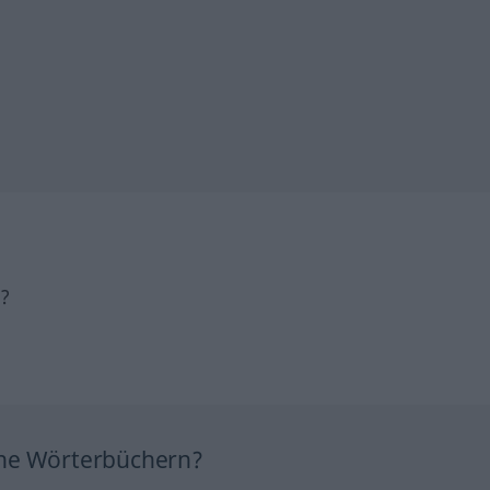
h?
ine Wörterbüchern?