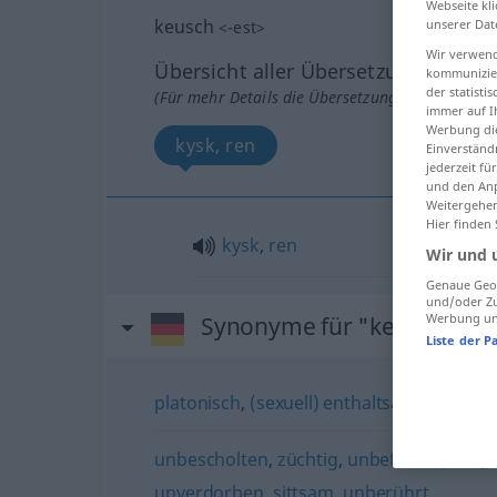
Webseite kli
keusch
unserer Dat
<
-est
>
Wir verwend
Übersicht aller Übersetzungen
kommunizier
der statist
(Für mehr Details die Übersetzung anklicken/an
immer auf I
Werbung die
kysk, ren
Einverständ
jederzeit f
und den Anp
Weitergehen
Hier finden
kysk
,
ren
Wir und 
Genaue Geol
und/oder Zu
Werbung und
Synonyme für "keusch"
Liste der P
platonisch
,
(sexuell) enthaltsam
,
züchtig
,
unbescholten
,
züchtig
,
unbefleckt (bibl.)
,
unverdorben
,
sittsam
,
unberührt