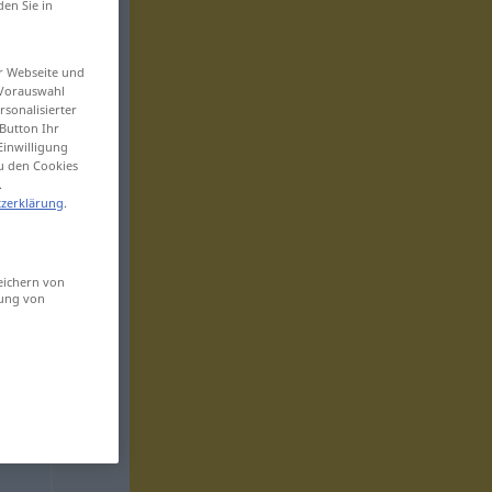
den Sie in
er Webseite und
 Vorauswahl
sonalisierter
Button Ihr
Einwilligung
zu den Cookies
.
zerklärung
.
eichern von
sung von