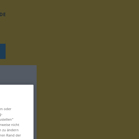
DE
en oder
g-
ustellen“
rweise nicht
en zu ändern
eren Rand der