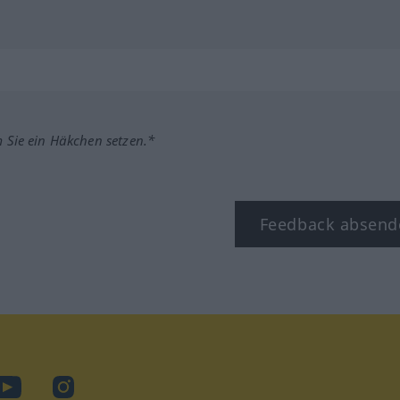
m Sie ein Häkchen setzen.*
Feedback absend
ook
YouTube
Instagram