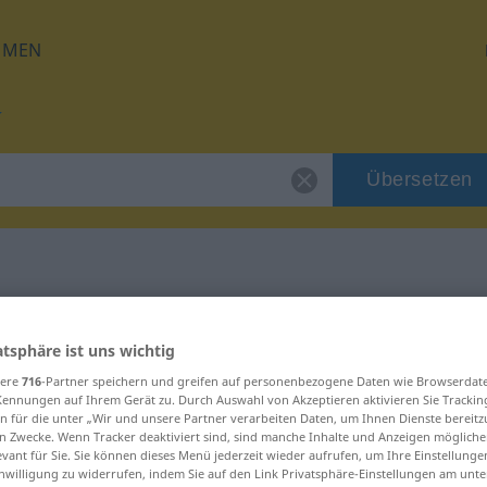
HMEN
Übersetzen
für "keusch"
atsphäre ist uns wichtig
sere
716
-Partner speichern und greifen auf personenbezogene Daten wie Browserdat
Kennungen auf Ihrem Gerät zu. Durch Auswahl von Akzeptieren aktivieren Sie Trackin
n für die unter „Wir und unsere Partner verarbeiten Daten, um Ihnen Dienste bereitz
n Zwecke. Wenn Tracker deaktiviert sind, sind manche Inhalte und Anzeigen mögliche
evant für Sie. Sie können dieses Menü jederzeit wieder aufrufen, um Ihre Einstellung
inwilligung zu widerrufen, indem Sie auf den Link Privatsphäre-Einstellungen am unt