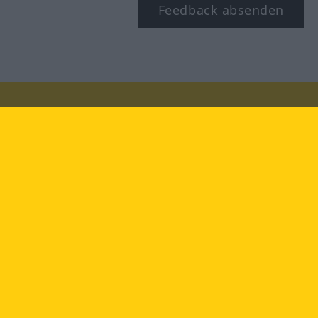
Feedback absenden
Besuchen Sie uns auf:
facebook
YouTube
Instagram
Langenscheidt
NUTZUNGSBEDINGUNGEN
DATENSCHUTZBESTIMMUNGEN