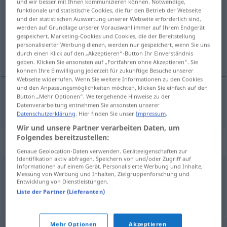
und wir besser mit Ihnen kommunizieren können. Notwendige,
funktionale und statistische Cookies, die für den Betrieb der Webseite
Übersicht aller Übersetzungen
und der statistischen Auswertung unserer Webseite erforderlich sind,
werden auf Grundlage unserer Vorauswahl immer auf Ihrem Endgerät
(Für mehr Details die Übersetzung anklicken/antippen)
gespeichert. Marketing-Cookies und Cookies, die der Bereitstellung
personalisierter Werbung dienen, werden nur gespeichert, wenn Sie uns
platonisk
durch einen Klick auf den „Akzeptieren“-Button Ihr Einverständnis
geben. Klicken Sie ansonsten auf „Fortfahren ohne Akzeptieren“. Sie
können Ihre Einwilligung jederzeit für zukünftige Besuche unserer
Webseite widerrufen. Wenn Sie weitere Informationen zu den Cookies
und den Anpassungsmöglichkeiten möchten, klicken Sie einfach auf den
Button „Mehr Optionen“. Weitergehende Hinweise zu der
platonisk
platonisch
Datenverarbeitung entnehmen Sie ansonsten unserer
Datenschutzerklärung
. Hier finden Sie unser
Impressum
.
Wir und unsere Partner verarbeiten Daten, um
Folgendes bereitzustellen:
Synonyme für "platonisch"
Genaue Geolocation-Daten verwenden. Geräteeigenschaften zur
Identifikation aktiv abfragen. Speichern von und/oder Zugriff auf
Informationen auf einem Gerät. Personalisierte Werbung und Inhalte,
Messung von Werbung und Inhalten, Zielgruppenforschung und
(sexuell) enthaltsam
,
züchtig
,
keusch
,
unkörperlich
Entwicklung von Dienstleistungen.
Liste der Partner (Lieferanten)
© OpenThesaurus.de
Mehr Optionen
Akzeptieren